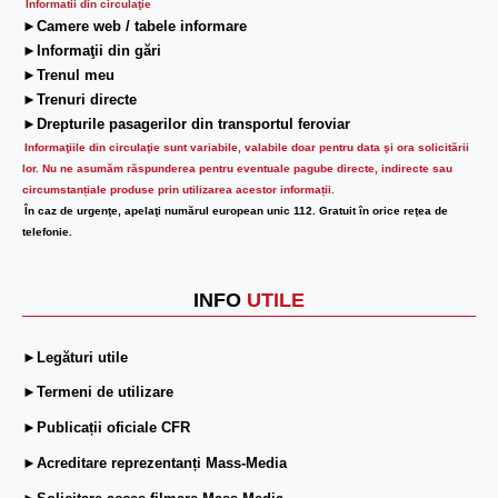
Informatii din circulaţie
►Camere web / tabele informare
►Informaţii din gări
►Trenul meu
►Trenuri directe
►Drepturile pasagerilor din transportul feroviar
Informaţiile din circulaţie sunt variabile, valabile doar pentru data şi ora solicitării
lor.
Nu ne asumăm răspunderea pentru eventuale pagube directe, indirecte sau
circumstanțiale produse prin utilizarea acestor informații.
În caz de urgenţe, apelaţi numărul european unic 112. Gratuit în orice reţea de
telefonie.
INFO
UTILE
►Legături utile
►Termeni de utilizare
►Publicații oficiale CFR
►Acreditare reprezentanți Mass-Media