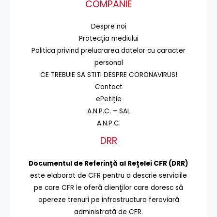
COMPANIE
Despre noi
Protecţia mediului
Politica privind prelucrarea datelor cu caracter
personal
CE TREBUIE SA STITI DESPRE CORONAVIRUS!
Contact
ePetiție
A.N.P.C. – SAL
A.N.P.C.
DRR
Documentul de Referinţă al Reţelei CFR (DRR)
este elaborat de CFR pentru a descrie serviciile
pe care CFR le oferă clienţilor care doresc să
opereze trenuri pe infrastructura feroviară
administrată de CFR.