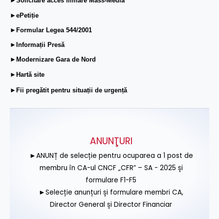
►Solicitare acces filmare Mass-Media
►ePetiție
►Formular Legea 544/2001
►Informații Presă
►Modernizare Gara de Nord
►Hartă site
►Fii pregătit pentru situații de urgență
ANUNŢURI
►ANUNȚ de selecție pentru ocuparea a 1 post de
membru în CA-ul CNCF „CFR” – SA - 2025 și
formulare F1-F5
►Selecție anunțuri și formulare membri CA,
Director General și Director Financiar