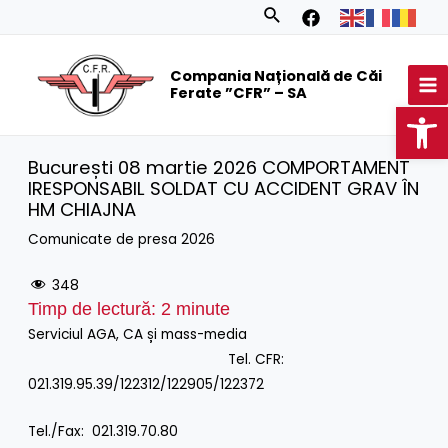
Skip
Search
to
MA
content
Compania Națională de Căi
M
Ferate ”CFR” – SA
Op
București 08 martie 2026 COMPORTAMENT
IRESPONSABIL SOLDAT CU ACCIDENT GRAV ÎN
HM CHIAJNA
Comunicate de presa 2026
348
Timp de lectură:
2
minute
Serviciul AGA, CA și mass-media
Tel. CFR:
021.319.95.39/122312/122905/122372
Tel./Fax: 021.319.70.80