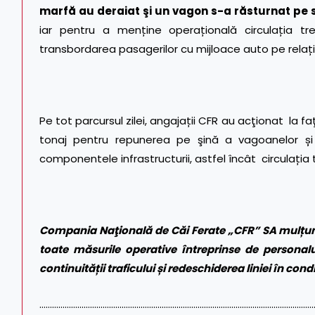
marfă au deraiat şi un vagon s-a răsturnat pe 
iar pentru a menține operațională circulația tre
transbordarea pasagerilor cu mijloace auto pe relaț
Pe tot parcursul zilei, angajații CFR au acţionat la f
tonaj pentru repunerea pe şină a vagoanelor și au
componentele infrastructurii, astfel încât circulația t
Compania Naţională de Căi Ferate „CFR” SA mulțumeș
toate măsurile operative întreprinse de personalu
continuității traficului și redeschiderea liniei în cond
…………………………………………………………………………………………………………………