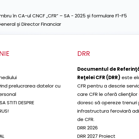
ru în CA-ul CNCF „CFR” – SA - 2025 și formulare F1-F5
neral și Director Financiar
NIE
DRR
Documentul de Referinţă
mediului
Reţelei CFR (DRR)
este el
ivind prelucrarea datelor cu
CFR pentru a descrie servic
ersonal
care CFR le oferă clienţilor
SA STITI DESPRE
doresc să opereze trenuri
RUS!
infrastructura feroviară a
de CFR.
DRR 2026
SAL
DRR 2027 Proiect