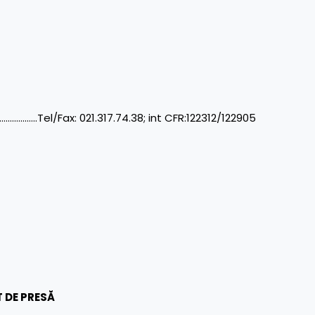
…..Tel/Fax: 021.317.74.38; int CFR:122312/122905
 DE PRESĂ