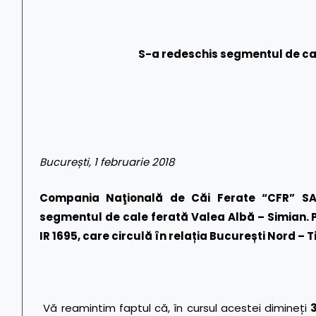
S-a redeschis segmentul de cal
București, 1 februarie 2018
Compania Naţională de Căi Ferate “CFR” SA
segmentul de cale ferată Valea Albă – Simian.
IR 1695, care circulă în relația București Nord – 
Vă reamintim faptul că, în cursul acestei dimineți