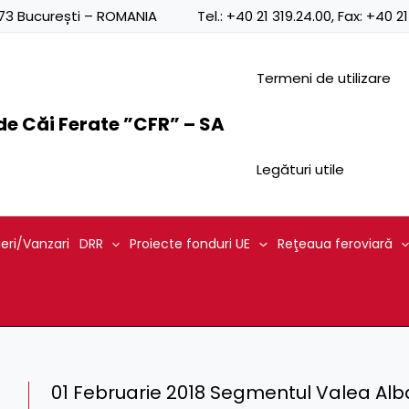
0873 București – ROMANIA
Tel.:
+40 21 319.24.00
, Fax:
+40 21
Termeni de utilizare
e Căi Ferate ”CFR” – SA
Legături utile
ieri/Vanzari
DRR
Proiecte fonduri UE
Reţeaua feroviară
01 Februarie 2018 Segmentul Valea Alba