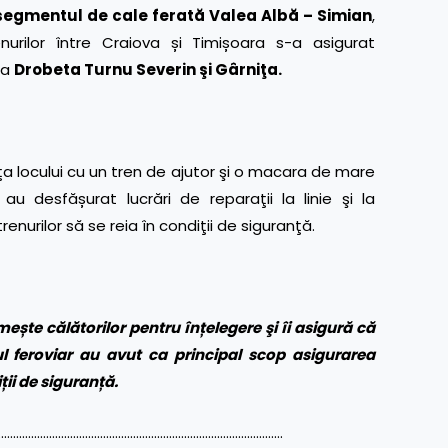
segmentul de cale ferată Valea Albă – Simian
,
nurilor între Craiova și Timișoara s-a asigurat
ia
Drobeta Turnu Severin şi Gârniţa
.
aţa locului cu un tren de ajutor şi o macara de mare
 desfășurat lucrări de reparaţii la linie şi la
renurilor să se reia în condiţii de siguranţă.
te călătorilor pentru înțelegere şi îi asigură că
l feroviar au avut ca principal scop asigurarea
iții de siguranță.
……………………………………………………………………………………