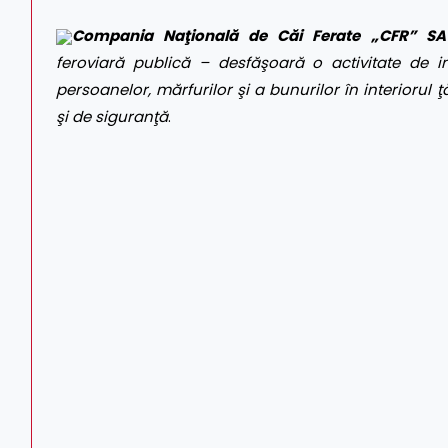
Compania Naţională de Căi Ferate „CFR” SA
feroviară publică – desfăşoară o activitate de int
persoanelor, mărfurilor şi a bunurilor în interiorul ţă
şi de siguranţă
.