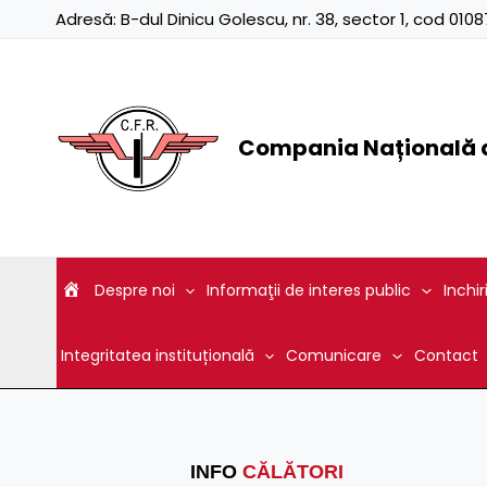
Skip
Adresă:
B-dul Dinicu Golescu, nr. 38, sector 1, cod 01
to
content
Compania Națională d
Despre noi
Informaţii de interes public
Inchir
Integritatea instituțională
Comunicare
Contact
INFO
CĂLĂTORI