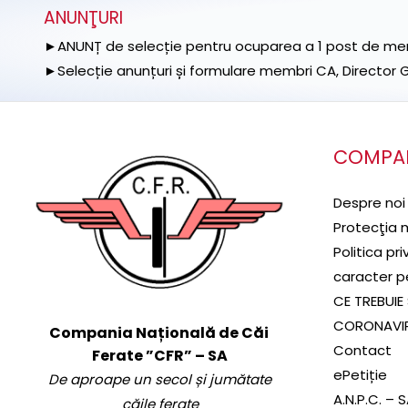
ANUNŢURI
►ANUNȚ de selecție pentru ocuparea a 1 post de memb
►Selecție anunțuri și formulare membri CA, Director Ge
COMPA
Despre noi
Protecţia 
Politica pr
caracter p
CE TREBUIE 
CORONAVI
Compania Națională de Căi
Contact
Ferate ”CFR” – SA
ePetiție
De aproape un secol și jumătate
A.N.P.C. – 
căile ferate