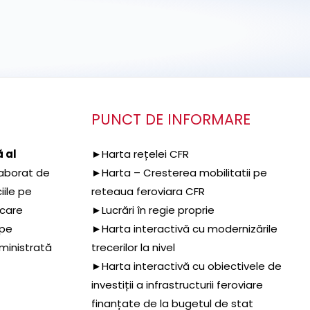
PUNCT DE INFORMARE
 al
►Harta rețelei CFR
aborat de
►Harta – Cresterea mobilitatii pe
iile pe
reteaua feroviara CFR
 care
►Lucrări în regie proprie
 pe
►Harta interactivă cu modernizările
dministrată
trecerilor la nivel
►Harta interactivă cu obiectivele de
investiții a infrastructurii feroviare
finanțate de la bugetul de stat