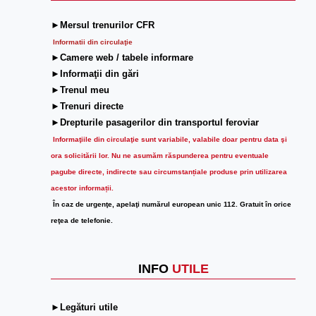
►Mersul trenurilor CFR
Informatii din circulaţie
►Camere web / tabele informare
►Informaţii din gări
►Trenul meu
►Trenuri directe
►Drepturile pasagerilor din transportul feroviar
Informaţiile din circulaţie sunt variabile, valabile doar pentru data şi
ora solicitării lor.
Nu ne asumăm răspunderea pentru eventuale
pagube directe, indirecte sau circumstanțiale produse prin utilizarea
acestor informații.
În caz de urgenţe, apelaţi numărul european unic 112. Gratuit în orice
reţea de telefonie.
INFO
UTILE
►Legături utile