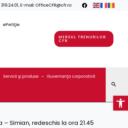
 319.24.01
, E-mail:
OfficeCFR@cfr.ro
ePetiţie
MERSUL TRENURILOR
CFR
Servicii şi produse
Guvernanţa corporativă
Searc
Op
 – Simian, redeschis la ora 21.45