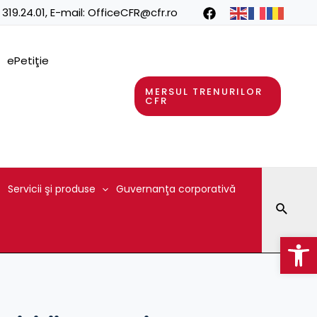
 319.24.01
, E-mail:
OfficeCFR@cfr.ro
ePetiţie
MERSUL TRENURILOR
CFR
Servicii şi produse
Guvernanţa corporativă
Searc
Op