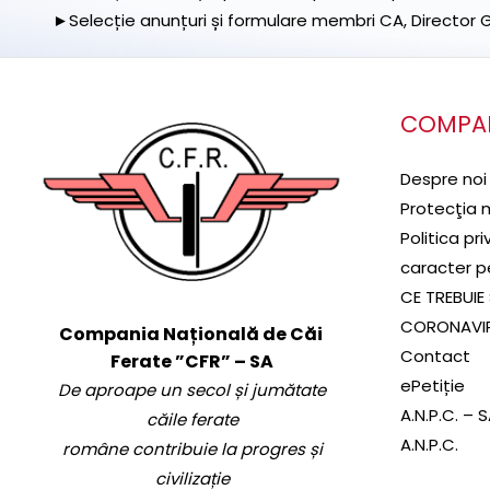
►Selecție anunțuri și formulare membri CA, Director Ge
COMPA
Despre noi
Protecţia 
Politica pr
caracter p
CE TREBUIE 
CORONAVI
Compania Națională de Căi
Contact
Ferate ”CFR” – SA
ePetiție
De aproape un secol și jumătate
A.N.P.C. – 
căile ferate
A.N.P.C.
române contribuie la progres și
civilizație