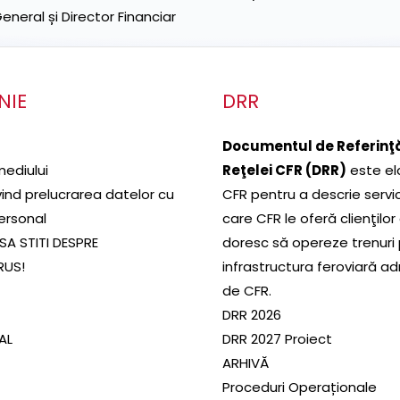
neral și Director Financiar
NIE
DRR
Documentul de Referinţă
mediului
Reţelei CFR (DRR)
este el
ivind prelucrarea datelor cu
CFR pentru a descrie servic
ersonal
care CFR le oferă clienţilor
SA STITI DESPRE
doresc să opereze trenuri
RUS!
infrastructura feroviară a
de CFR.
DRR 2026
SAL
DRR 2027 Proiect
ARHIVĂ
Proceduri Operaționale