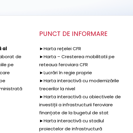
PUNCT DE INFORMARE
 al
►Harta rețelei CFR
aborat de
►Harta – Cresterea mobilitatii pe
iile pe
reteaua feroviara CFR
 care
►Lucrări în regie proprie
 pe
►Harta interactivă cu modernizările
dministrată
trecerilor la nivel
►Harta interactivă cu obiectivele de
investiții a infrastructurii feroviare
finanțate de la bugetul de stat
►Harta interactivă cu stadiul
proiectelor de infrastructură