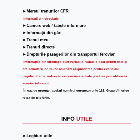
►Mersul trenurilor CFR
Informatii din circulaţie
►Camere web / tabele informare
►Informaţii din gări
►Trenul meu
►Trenuri directe
►Drepturile pasagerilor din transportul feroviar
Informaţiile din circulaţie sunt variabile, valabile doar pentru data şi
ora solicitării lor.
Nu ne asumăm răspunderea pentru eventuale
pagube directe, indirecte sau circumstanțiale produse prin utilizarea
acestor informații.
În caz de urgenţe, apelaţi numărul european unic 112. Gratuit în orice
reţea de telefonie.
INFO
UTILE
►Legături utile