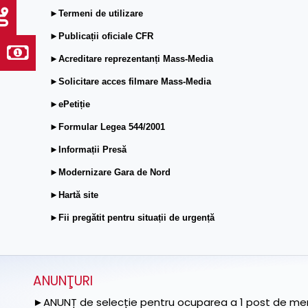
►Termeni de utilizare
►Publicații oficiale CFR
►Acreditare reprezentanți Mass-Media
►Solicitare acces filmare Mass-Media
►ePetiție
►Formular Legea 544/2001
►Informații Presă
►Modernizare Gara de Nord
►Hartă site
►Fii pregătit pentru situații de urgență
ANUNŢURI
►ANUNȚ de selecție pentru ocuparea a 1 post de memb