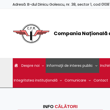
Skip
Adresă:
B-dul Dinicu Golescu, nr. 38, sector 1, cod 01
to
content
Compania Națională d
Despre noi
Informaţii de interes public
Inchir
Integritatea instituțională
Comunicare
Contact
INFO
CĂLĂTORI