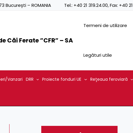
0873 București – ROMANIA
Tel.:
+40 21 319.24.00
, Fax:
+40 21
Termeni de utilizare
e Căi Ferate ”CFR” – SA
Legături utile
ieri/Vanzari
DRR
Proiecte fonduri UE
Reţeaua feroviară