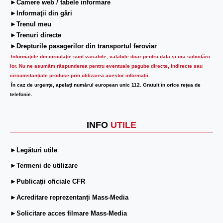
►Camere web / tabele informare
►Informaţii din gări
►Trenul meu
►Trenuri directe
►Drepturile pasagerilor din transportul feroviar
Informaţiile din circulaţie sunt variabile, valabile doar pentru data şi ora solicitării
lor.
Nu ne asumăm răspunderea pentru eventuale pagube directe, indirecte sau
circumstanțiale produse prin utilizarea acestor informații.
În caz de urgenţe, apelaţi numărul european unic 112. Gratuit în orice reţea de
telefonie.
INFO
UTILE
►Legături utile
►Termeni de utilizare
►Publicații oficiale CFR
►Acreditare reprezentanți Mass-Media
►Solicitare acces filmare Mass-Media