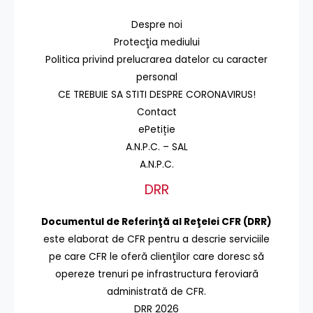
Despre noi
Protecţia mediului
Politica privind prelucrarea datelor cu caracter
personal
CE TREBUIE SA STITI DESPRE CORONAVIRUS!
Contact
ePetiție
A.N.P.C. – SAL
A.N.P.C.
DRR
Documentul de Referinţă al Reţelei CFR (DRR)
este elaborat de CFR pentru a descrie serviciile
pe care CFR le oferă clienţilor care doresc să
opereze trenuri pe infrastructura feroviară
administrată de CFR.
DRR 2026