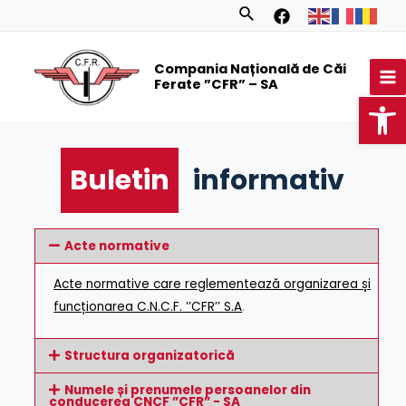
Skip
Search
to
MA
content
Compania Națională de Căi
M
Ferate ”CFR” – SA
Op
Buletin
informativ
Acte normative
Acte normative care reglementează organizarea și
funcționarea C.N.C.F. ’’CFR’’ S.A
.
Structura organizatorică
Numele și prenumele persoanelor din
conducerea CNCF ”CFR” - SA