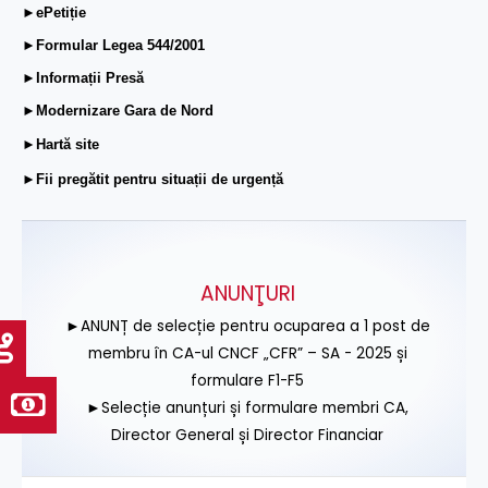
►ePetiție
►Formular Legea 544/2001
►Informații Presă
►Modernizare Gara de Nord
►Hartă site
►Fii pregătit pentru situații de urgență
ANUNŢURI
►ANUNȚ de selecție pentru ocuparea a 1 post de
membru în CA-ul CNCF „CFR” – SA - 2025 și
formulare F1-F5
►Selecție anunțuri și formulare membri CA,
Director General și Director Financiar