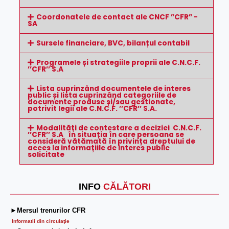
Coordonatele de contact ale CNCF ”CFR” -
SA
Sursele financiare, BVC, bilanțul contabil
Programele și strategiile proprii ale C.N.C.F.
’’CFR’’ S.A
Lista cuprinzând documentele de interes
public și lista cuprinzând categoriile de
documente produse și/sau gestionate,
potrivit legii ale C.N.C.F. ’’CFR’’ S.A.
Modalități de contestare a deciziei C.N.C.F.
’’CFR’’ S.A în situația în care persoana se
consideră vătămată în privința dreptului de
acces la informațiile de interes public
solicitate
INFO
CĂLĂTORI
►Mersul trenurilor CFR
Informatii din circulaţie