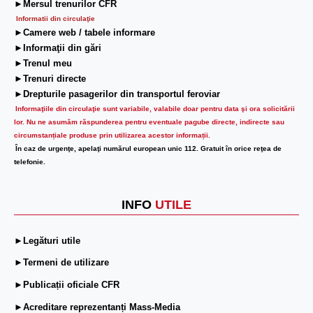
►Mersul trenurilor CFR
Informatii din circulaţie
►Camere web / tabele informare
►Informaţii din gări
►Trenul meu
►Trenuri directe
►Drepturile pasagerilor din transportul feroviar
Informaţiile din circulaţie sunt variabile, valabile doar pentru data şi ora solicitării
lor.
Nu ne asumăm răspunderea pentru eventuale pagube directe, indirecte sau
circumstanțiale produse prin utilizarea acestor informații.
În caz de urgenţe, apelaţi numărul european unic 112. Gratuit în orice reţea de
telefonie.
INFO
UTILE
►Legături utile
►Termeni de utilizare
►Publicații oficiale CFR
►Acreditare reprezentanți Mass-Media