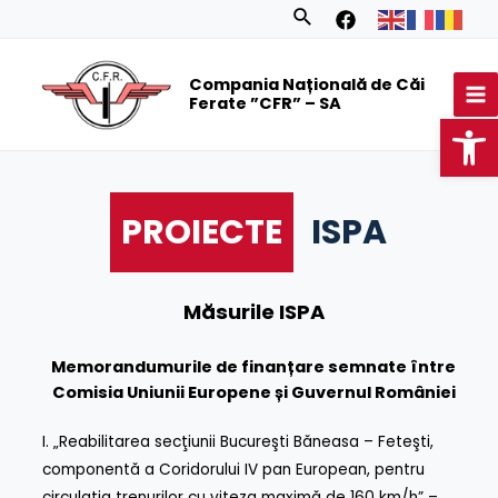
Skip
Search
to
MA
content
Compania Națională de Căi
M
Ferate ”CFR” – SA
Op
PROIECTE
ISPA
Măsurile ISPA
Memorandumurile de finanțare semnate între
Comisia Uniunii Europene și Guvernul României
I.
„Reabilitarea secţiunii Bucureşti Băneasa – Feteşti,
componentă a Coridorului IV pan European, pentru
circulaţia trenurilor cu viteza maximă de 160 km/h” –