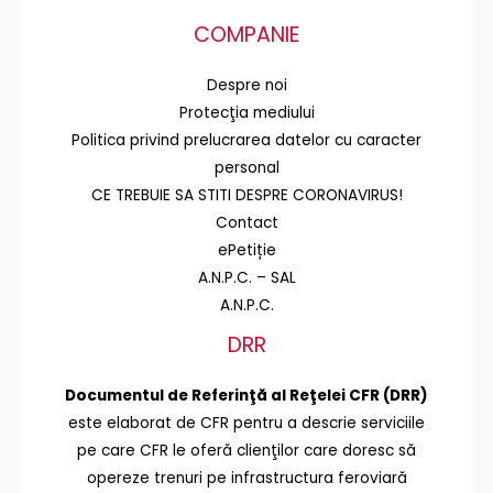
COMPANIE
Despre noi
Protecţia mediului
Politica privind prelucrarea datelor cu caracter
personal
CE TREBUIE SA STITI DESPRE CORONAVIRUS!
Contact
ePetiție
A.N.P.C. – SAL
A.N.P.C.
DRR
Documentul de Referinţă al Reţelei CFR (DRR)
este elaborat de CFR pentru a descrie serviciile
pe care CFR le oferă clienţilor care doresc să
opereze trenuri pe infrastructura feroviară