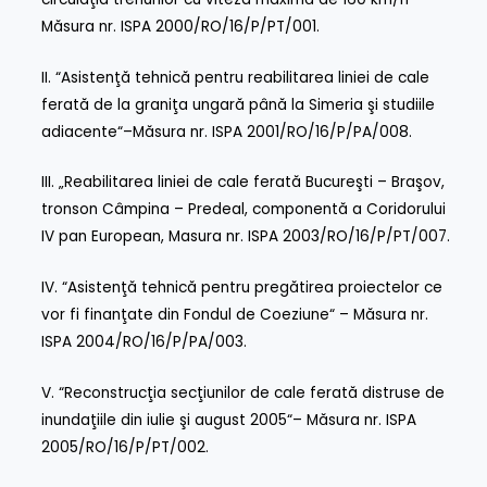
Măsura nr. ISPA 2000/RO/16/P/PT/001
.
II.
“Asistenţă tehnică pentru reabilitarea liniei de cale
ferată de la graniţa ungară până la Simeria şi studiile
adiacente“–Măsura nr. ISPA 2001/RO/16/P/PA/008
.
III.
„Reabilitarea liniei de cale ferată Bucureşti – Braşov,
tronson Câmpina – Predeal, componentă a Coridorului
IV pan European, Masura nr. ISPA 2003/RO/16/P/PT/007
.
IV.
“Asistenţă tehnică pentru pregătirea proiectelor ce
vor fi finanţate din Fondul de Coeziune“ – Măsura nr.
ISPA 2004/RO/16/P/PA/003
.
V.
“Reconstrucţia secţiunilor de cale ferată distruse de
inundaţiile din iulie şi august 2005“– Măsura nr. ISPA
2005/RO/16/P/PT/002
.