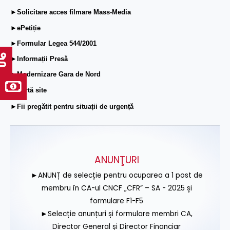
►Solicitare acces filmare Mass-Media
►ePetiție
►Formular Legea 544/2001
►Informații Presă
►Modernizare Gara de Nord
►Hartă site
►Fii pregătit pentru situații de urgență
ANUNŢURI
►ANUNȚ de selecție pentru ocuparea a 1 post de
membru în CA-ul CNCF „CFR” – SA - 2025 și
formulare F1-F5
►Selecție anunțuri și formulare membri CA,
Director General și Director Financiar