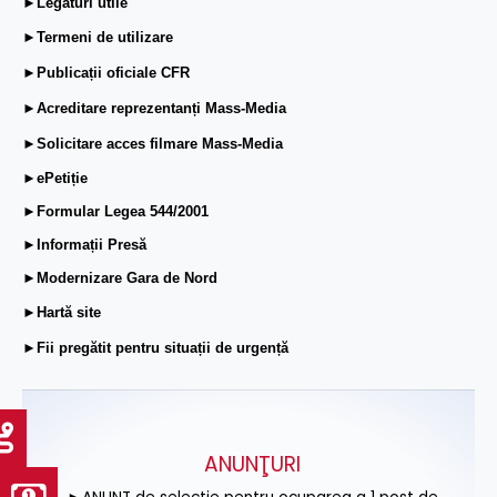
►Legături utile
►Termeni de utilizare
►Publicații oficiale CFR
►Acreditare reprezentanți Mass-Media
►Solicitare acces filmare Mass-Media
►ePetiție
►Formular Legea 544/2001
►Informații Presă
►Modernizare Gara de Nord
►Hartă site
►Fii pregătit pentru situații de urgență
ANUNŢURI