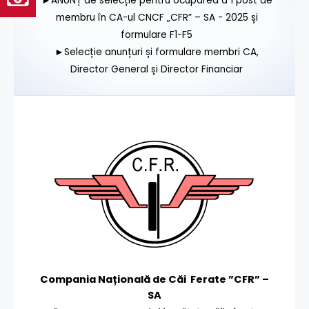
►ANUNȚ de selecție pentru ocuparea a 1 post de
membru în CA-ul CNCF „CFR” – SA - 2025 și
formulare F1-F5
►Selecție anunțuri și formulare membri CA,
Director General și Director Financiar
Compania Națională de Căi Ferate ”CFR” –
SA