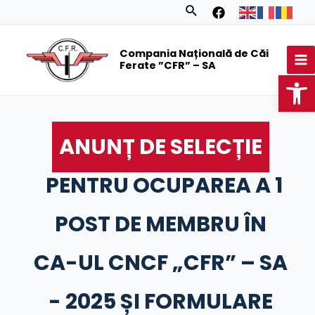
Skip
Search
to
MA
content
Compania Națională de Căi
M
Ferate ”CFR” – SA
Op
ANUNȚ DE SELECȚIE
PENTRU OCUPAREA A 1
POST DE MEMBRU ÎN
CA-UL CNCF „CFR” – SA
- 2025 ȘI FORMULARE