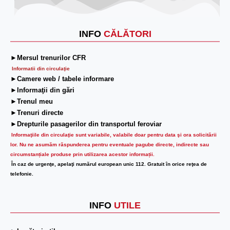
INFO
CĂLĂTORI
►Mersul trenurilor CFR
Informatii din circulaţie
►Camere web / tabele informare
►Informaţii din gări
►Trenul meu
►Trenuri directe
►Drepturile pasagerilor din transportul feroviar
Informaţiile din circulaţie sunt variabile, valabile doar pentru data şi ora solicitării
lor.
Nu ne asumăm răspunderea pentru eventuale pagube directe, indirecte sau
circumstanțiale produse prin utilizarea acestor informații.
În caz de urgenţe, apelaţi numărul european unic 112. Gratuit în orice reţea de
telefonie.
INFO
UTILE