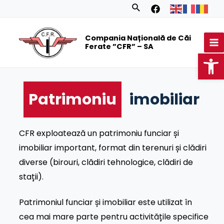
Skip
Search
to
MA
content
Compania Națională de Căi
M
Ferate ”CFR” – SA
Op
Patrimoniu
imobiliar
CFR exploatează un patrimoniu funciar și
imobiliar important, format din terenuri și clădiri
diverse (birouri, clădiri tehnologice, clădiri de
stații).
Patrimoniul funciar și imobiliar este utilizat în
cea mai mare parte pentru activitățile specifice