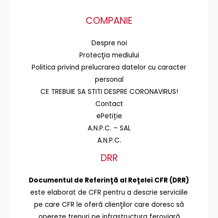
COMPANIE
Despre noi
Protecţia mediului
Politica privind prelucrarea datelor cu caracter
personal
CE TREBUIE SA STITI DESPRE CORONAVIRUS!
Contact
ePetiție
A.N.P.C. – SAL
A.N.P.C.
DRR
Documentul de Referinţă al Reţelei CFR (DRR)
este elaborat de CFR pentru a descrie serviciile
pe care CFR le oferă clienţilor care doresc să
opereze trenuri pe infrastructura feroviară