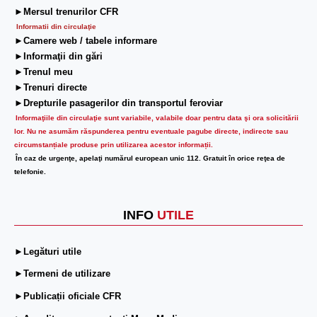
►Mersul trenurilor CFR
Informatii din circulaţie
►Camere web / tabele informare
►Informaţii din gări
►Trenul meu
►Trenuri directe
►Drepturile pasagerilor din transportul feroviar
Informaţiile din circulaţie sunt variabile, valabile doar pentru data şi ora solicitării
lor.
Nu ne asumăm răspunderea pentru eventuale pagube directe, indirecte sau
circumstanțiale produse prin utilizarea acestor informații.
În caz de urgenţe, apelaţi numărul european unic 112. Gratuit în orice reţea de
telefonie.
INFO
UTILE
►Legături utile
►Termeni de utilizare
►Publicații oficiale CFR