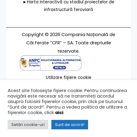
►Harta interactivă cu stadiul proiectelor de
infrastructură feroviară
Copyright © 2026 Compania Națională de
Căi Ferate ”CFR” – SA. Toate drepturile
rezervate.
Utilizare fișiere cookie
Termeni de utilizare
Acest site folosește fișiere cookie. Pentru continuarea
Contact
navigării este necesar să ne transmiteți acordul
asupra folosirii fișierelor cookie, prin click pe butonul
“Sunt de acord!”. Pentru a vedea politica de utilizare a
fișierelor cookie, click
aici
.
Ultima modificare a paginii 02/11/2022
Setări cookie-uri
Sunt de acord!