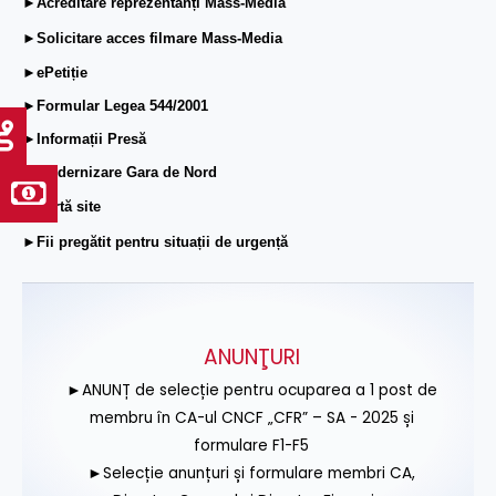
►Acreditare reprezentanți Mass-Media
►Solicitare acces filmare Mass-Media
►ePetiție
►Formular Legea 544/2001
►Informații Presă
►Modernizare Gara de Nord
►Hartă site
►Fii pregătit pentru situații de urgență
ANUNŢURI
►ANUNȚ de selecție pentru ocuparea a 1 post de
membru în CA-ul CNCF „CFR” – SA - 2025 și
formulare F1-F5
►Selecție anunțuri și formulare membri CA,