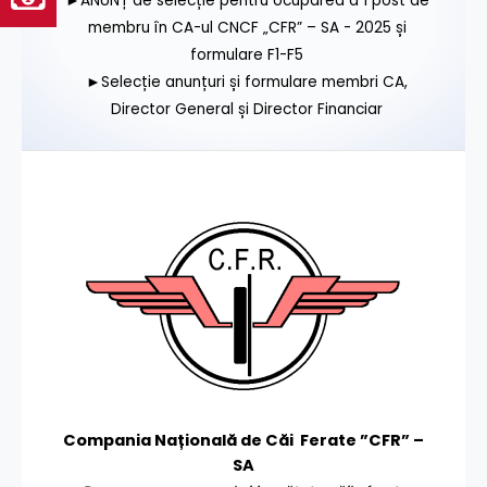
►ANUNȚ de selecție pentru ocuparea a 1 post de
membru în CA-ul CNCF „CFR” – SA - 2025 și
formulare F1-F5
►Selecție anunțuri și formulare membri CA,
Director General și Director Financiar
Compania Națională de Căi Ferate ”CFR” –
SA