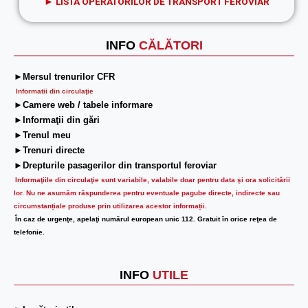
►
LISTA OPERATORILOR DE TRANSPORT FEROVIAR
INFO
CĂLĂTORI
►Mersul trenurilor CFR
Informatii din circulaţie
►Camere web / tabele informare
►Informaţii din gări
►Trenul meu
►Trenuri directe
►Drepturile pasagerilor din transportul feroviar
Informaţiile din circulaţie sunt variabile, valabile doar pentru data şi ora solicitării
lor.
Nu ne asumăm răspunderea pentru eventuale pagube directe, indirecte sau
circumstanțiale produse prin utilizarea acestor informații.
În caz de urgenţe, apelaţi numărul european unic 112. Gratuit în orice reţea de
telefonie.
INFO
UTILE