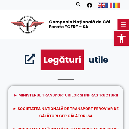
Skip
Search
to
MA
content
Compania Națională de Căi
M
Ferate ”CFR” – SA
Op
Legături
utile
►
MINISTERUL TRANSPORTURILOR SI INFRASTRUCTURII
►
SOCIETATEA NAȚIONALĂ DE TRANSPORT FEROVIAR DE
CĂLĂTORI CFR CĂLĂTORI SA