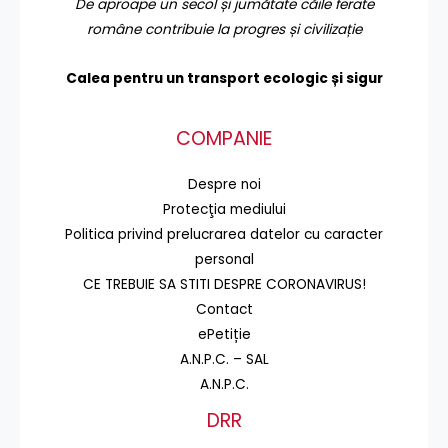
De aproape un secol și jumătate căile ferate
române contribuie la progres și civilizație
Calea pentru un transport
ecologic și sigur
COMPANIE
Despre noi
Protecţia mediului
Politica privind prelucrarea datelor cu caracter
personal
CE TREBUIE SA STITI DESPRE CORONAVIRUS!
Contact
ePetiție
A.N.P.C. – SAL
A.N.P.C.
DRR