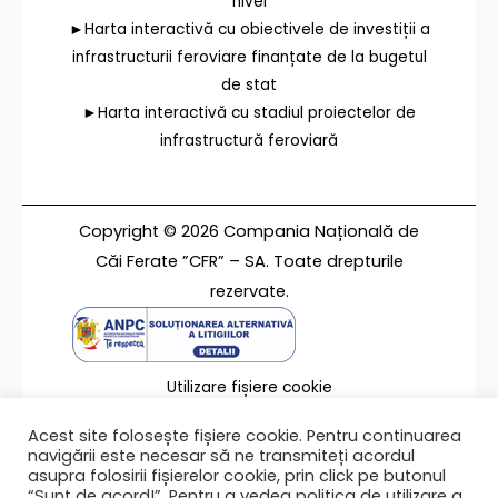
nivel
►Harta interactivă cu obiectivele de investiții a
infrastructurii feroviare finanțate de la bugetul
de stat
►Harta interactivă cu stadiul proiectelor de
infrastructură feroviară
Copyright © 2026 Compania Națională de
Căi Ferate ”CFR” – SA. Toate drepturile
rezervate.
Utilizare fișiere cookie
Termeni de utilizare
Acest site folosește fișiere cookie. Pentru continuarea
Contact
navigării este necesar să ne transmiteți acordul
asupra folosirii fișierelor cookie, prin click pe butonul
“Sunt de acord!”. Pentru a vedea politica de utilizare a