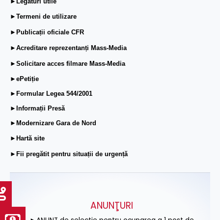
►Legături utile
►Termeni de utilizare
►Publicații oficiale CFR
►Acreditare reprezentanți Mass-Media
►Solicitare acces filmare Mass-Media
►ePetiție
►Formular Legea 544/2001
►Informații Presă
►Modernizare Gara de Nord
►Hartă site
►Fii pregătit pentru situații de urgență
ANUNŢURI