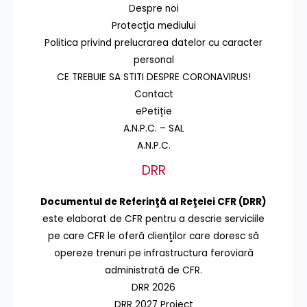
Despre noi
Protecţia mediului
Politica privind prelucrarea datelor cu caracter
personal
CE TREBUIE SA STITI DESPRE CORONAVIRUS!
Contact
ePetiție
A.N.P.C. – SAL
A.N.P.C.
DRR
Documentul de Referinţă al Reţelei CFR (DRR)
este elaborat de CFR pentru a descrie serviciile
pe care CFR le oferă clienţilor care doresc să
opereze trenuri pe infrastructura feroviară
administrată de CFR.
DRR 2026
DRR 2027 Proiect