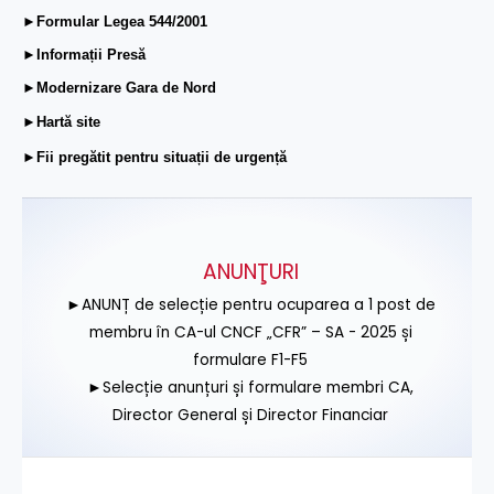
►Formular Legea 544/2001
►Informații Presă
►Modernizare Gara de Nord
►Hartă site
►Fii pregătit pentru situații de urgență
ANUNŢURI
►ANUNȚ de selecție pentru ocuparea a 1 post de
membru în CA-ul CNCF „CFR” – SA - 2025 și
formulare F1-F5
►Selecție anunțuri și formulare membri CA,
Director General și Director Financiar