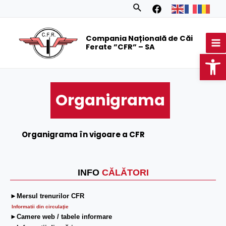
Skip
Search
to
MA
content
Compania Națională de Căi
M
Ferate ”CFR” – SA
Op
Organigrama
Organigrama în vigoare a CFR
INFO
CĂLĂTORI
►Mersul trenurilor CFR
Informatii din circulaţie
►Camere web / tabele informare