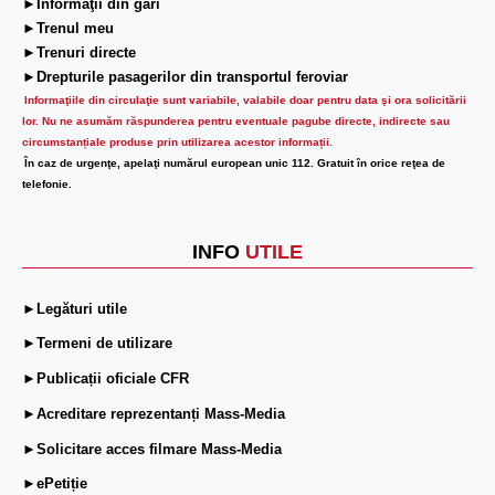
►Informaţii din gări
►Trenul meu
►Trenuri directe
►Drepturile pasagerilor din transportul feroviar
Informaţiile din circulaţie sunt variabile, valabile doar pentru data şi ora solicitării
lor.
Nu ne asumăm răspunderea pentru eventuale pagube directe, indirecte sau
circumstanțiale produse prin utilizarea acestor informații.
În caz de urgenţe, apelaţi numărul european unic 112. Gratuit în orice reţea de
telefonie.
INFO
UTILE
►Legături utile
►Termeni de utilizare
►Publicații oficiale CFR
►Acreditare reprezentanți Mass-Media
►Solicitare acces filmare Mass-Media
►ePetiție