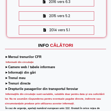
2016 vers 6.3
2015 vers 5.2
2014 vers 5.1
INFO
CĂLĂTORI
►Mersul trenurilor CFR
Informatii din circulaţie
►Camere web / tabele informare
►Informaţii din gări
►Trenul meu
►Trenuri directe
►Drepturile pasagerilor din transportul feroviar
Informaţiile din circulaţie sunt variabile, valabile doar pentru data şi ora solicitării
lor.
Nu ne asumăm răspunderea pentru eventuale pagube directe, indirecte sau
circumstanțiale produse prin utilizarea acestor informații.
În caz de urgenţe, apelaţi numărul european unic 112. Gratuit în orice reţea de