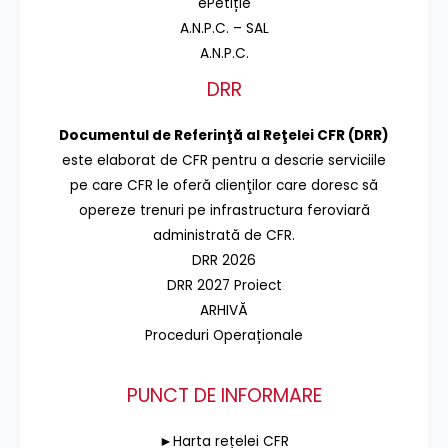
ePetiție
A.N.P.C. – SAL
A.N.P.C.
DRR
Documentul de Referinţă al Reţelei CFR (DRR)
este elaborat de CFR pentru a descrie serviciile
pe care CFR le oferă clienţilor care doresc să
opereze trenuri pe infrastructura feroviară
administrată de CFR.
DRR 2026
DRR 2027 Proiect
ARHIVĂ
Proceduri Operaționale
PUNCT DE INFORMARE
►Harta rețelei CFR