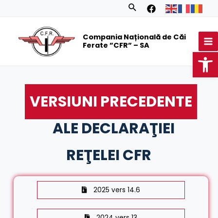
Skip
Search
to
MA
content
Compania Națională de Căi
M
Ferate ”CFR” – SA
Op
VERSIUNI PRECEDENTE
ALE DECLARAŢIEI
REŢELEI CFR
2025 vers 14.6
2024 vers 13