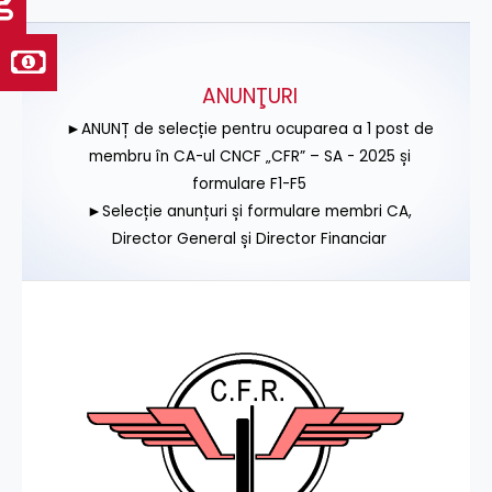
ANUNŢURI
►ANUNȚ de selecție pentru ocuparea a 1 post de
membru în CA-ul CNCF „CFR” – SA - 2025 și
formulare F1-F5
►Selecție anunțuri și formulare membri CA,
Director General și Director Financiar