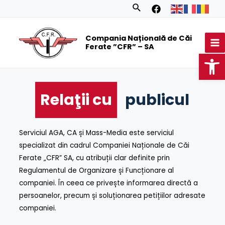
Skip
Search
to
MA
content
Compania Națională de Căi
M
Ferate ”CFR” – SA
Op
Relaţii cu
publicul
Serviciul AGA, CA și Mass-Media este serviciul
specializat din cadrul Companiei Naționale de Căi
Ferate „CFR” SA, cu atribuții clar definite prin
Regulamentul de Organizare și Funcționare al
companiei. În ceea ce privește informarea directă a
persoanelor, precum și soluționarea petițiilor adresate
companiei.