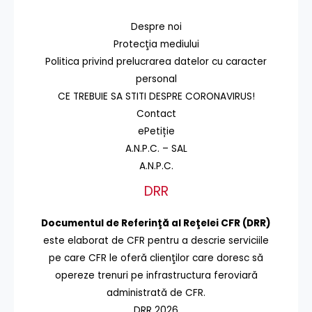
Despre noi
Protecţia mediului
Politica privind prelucrarea datelor cu caracter
personal
CE TREBUIE SA STITI DESPRE CORONAVIRUS!
Contact
ePetiție
A.N.P.C. – SAL
A.N.P.C.
DRR
Documentul de Referinţă al Reţelei CFR (DRR)
este elaborat de CFR pentru a descrie serviciile
pe care CFR le oferă clienţilor care doresc să
opereze trenuri pe infrastructura feroviară
administrată de CFR.
DRR 2026