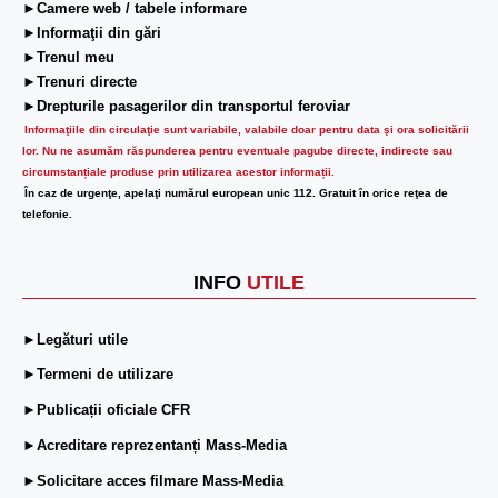
►Camere web / tabele informare
►Informaţii din gări
►Trenul meu
►Trenuri directe
►Drepturile pasagerilor din transportul feroviar
Informaţiile din circulaţie sunt variabile, valabile doar pentru data şi ora solicitării
lor.
Nu ne asumăm răspunderea pentru eventuale pagube directe, indirecte sau
circumstanțiale produse prin utilizarea acestor informații.
În caz de urgenţe, apelaţi numărul european unic 112. Gratuit în orice reţea de
telefonie.
INFO
UTILE
►Legături utile
►Termeni de utilizare
►Publicații oficiale CFR
►Acreditare reprezentanți Mass-Media
►Solicitare acces filmare Mass-Media