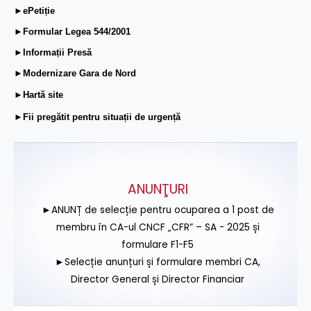
►ePetiție
►Formular Legea 544/2001
►Informații Presă
►Modernizare Gara de Nord
►Hartă site
►Fii pregătit pentru situații de urgență
ANUNŢURI
►ANUNȚ de selecție pentru ocuparea a 1 post de
membru în CA-ul CNCF „CFR” – SA - 2025 și
formulare F1-F5
►Selecție anunțuri și formulare membri CA,
Director General și Director Financiar