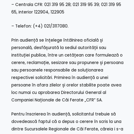
– Centrala CFR: 021 319 95 28; 021 319 95 39; 021 319 95
65, interior 122904, 122905
– Telefon: (+4) 021/3117080.
Prin audiență se înțelege întâlnirea oficială și
personală, desfășurată la sediul autorității sau
instituției publice, între un cetățean care formulează o
cerere, reclamație, sesizare sau propunere și persoana
sau persoanele responsabile de soluționarea
respectivei solicitări. Primirea în audiență a unei
persoane în afara zilelor și orelor stabilite poate avea
loc numai cu aprobarea Directorului General al
Companiei Naționale de Căi Ferate „CFR” SA.
Pentru înscrierea în audiență, solicitantul trebuie să
dovedească faptul că a depus o cerere în scris la una
dintre Sucursalele Regionale de Căi Ferate, căreia i s-a