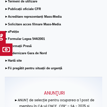
►Termeni de utilizare
►Publicații oficiale CFR
►Acreditare reprezentanți Mass-Media
►Solicitare acces filmare Mass-Media
►ePetiție
►Formular Legea 544/2001
►Informații Presă
►Modernizare Gara de Nord
►Hartă site
►Fii pregătit pentru situații de urgență
ANUNŢURI
►ANUNȚ de selecție pentru ocuparea a 1 post de
membru în CA-ul CNCF „CFR” – SA - 2025 și