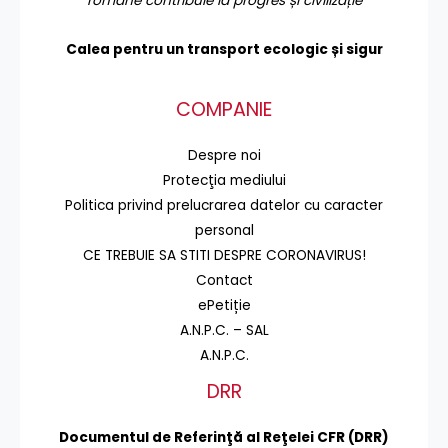
române contribuie la progres și civilizație
Calea pentru un transport
ecologic și sigur
COMPANIE
Despre noi
Protecţia mediului
Politica privind prelucrarea datelor cu caracter
personal
CE TREBUIE SA STITI DESPRE CORONAVIRUS!
Contact
ePetiție
A.N.P.C. – SAL
A.N.P.C.
DRR
Documentul de Referinţă al Reţelei CFR (DRR)