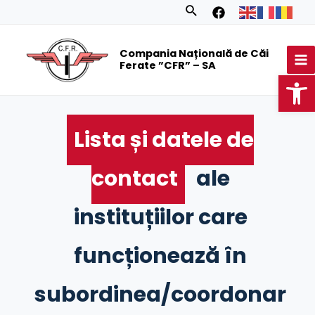
Skip
Search
to
MA
content
Compania Națională de Căi
M
Ferate ”CFR” – SA
Op
Lista și datele de
contact
ale
instituțiilor care
funcționează în
subordinea/coordonar