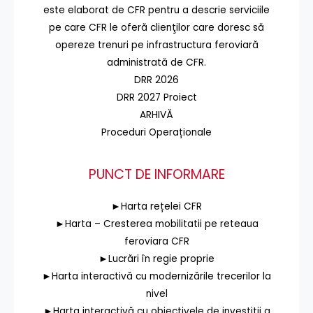
este elaborat de CFR pentru a descrie serviciile
pe care CFR le oferă clienţilor care doresc să
opereze trenuri pe infrastructura feroviară
administrată de CFR.
DRR 2026
DRR 2027 Proiect
ARHIVĂ
Proceduri Operaționale
PUNCT DE INFORMARE
►Harta rețelei CFR
►Harta – Cresterea mobilitatii pe reteaua
feroviara CFR
►Lucrări în regie proprie
►Harta interactivă cu modernizările trecerilor la
nivel
►Harta interactivă cu obiectivele de investiții a