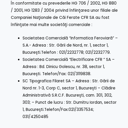
În conformitate cu prevederile HG 706 / 2002, HG 880
/ 2001, HG 1283 / 2004 privind înfiinţarea unor filiale ale
Companiei Naţionale de Căi Ferate CFR SA au fost
înfiinţate mai multe societăţi comerciale :
Societatea Comercială “Informatica Feroviară” –
S.A
.- Adresa : Str. Gării de Nord, nr. 1, sector 1,
București.Telefon : 021/2232778; 021/2232779.
Societatea Comercială “Electrificare CFR “ SA
–
Adresa : Bd. Dinicu Golescu, nr. 38, sector 1,
București. Telefon/Fax: 021/3119838.
SC Tipografica Filaret SA
– Adresa : Str. Gării de
Nord nr. 1-3, Corp C, sector 1, București – Clădire
Administrativă S.R.C.F. București, cam. 301, 302,
303; – Punct de lucru : Str. Dumitru Iordan, sector
1, București.Telefon/Fax:021/3357534;
031/4250485