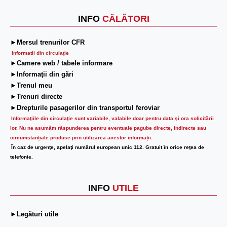
INFO
CĂLĂTORI
►Mersul trenurilor CFR
Informatii din circulaţie
►Camere web / tabele informare
►Informaţii din gări
►Trenul meu
►Trenuri directe
►Drepturile pasagerilor din transportul feroviar
Informaţiile din circulaţie sunt variabile, valabile doar pentru data şi ora solicitării
lor.
Nu ne asumăm răspunderea pentru eventuale pagube directe, indirecte sau
circumstanțiale produse prin utilizarea acestor informații.
În caz de urgenţe, apelaţi numărul european unic 112. Gratuit în orice reţea de
telefonie.
INFO
UTILE
►Legături utile