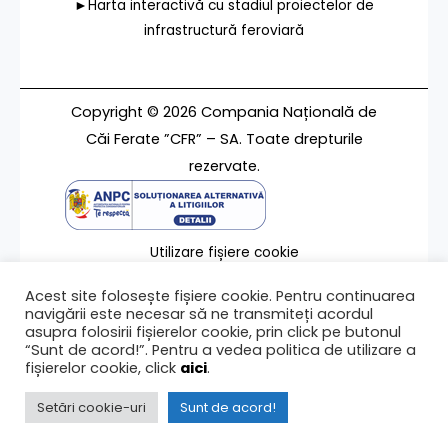
►Harta interactivă cu stadiul proiectelor de
infrastructură feroviară
Copyright © 2026 Compania Națională de
Căi Ferate ”CFR” – SA. Toate drepturile
rezervate.
Utilizare fișiere cookie
Termeni de utilizare
Acest site folosește fișiere cookie. Pentru continuarea
Contact
navigării este necesar să ne transmiteți acordul
asupra folosirii fișierelor cookie, prin click pe butonul
“Sunt de acord!”. Pentru a vedea politica de utilizare a
fișierelor cookie, click
aici
.
Ultima modificare a paginii 20/10/2023
Setări cookie-uri
Sunt de acord!