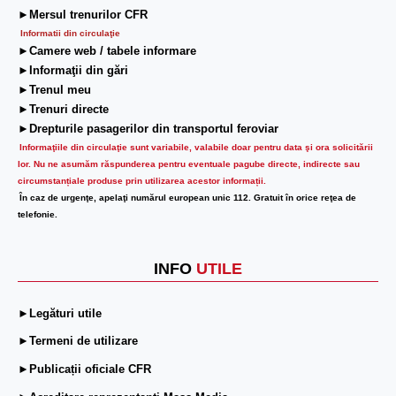
►Mersul trenurilor CFR
Informatii din circulaţie
►Camere web / tabele informare
►Informaţii din gări
►Trenul meu
►Trenuri directe
►Drepturile pasagerilor din transportul feroviar
Informaţiile din circulaţie sunt variabile, valabile doar pentru data şi ora solicitării
lor.
Nu ne asumăm răspunderea pentru eventuale pagube directe, indirecte sau
circumstanțiale produse prin utilizarea acestor informații.
În caz de urgenţe, apelaţi numărul european unic 112. Gratuit în orice reţea de
telefonie.
INFO
UTILE
►Legături utile
►Termeni de utilizare
►Publicații oficiale CFR