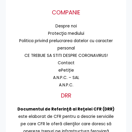
COMPANIE
Despre noi
Protecţia mediului
Politica privind prelucrarea datelor cu caracter
personal
CE TREBUIE SA STITI DESPRE CORONAVIRUS!
Contact
ePetiție
A.N.P.C. – SAL
A.N.P.C.
DRR
Documentul de Referinţă al Reţelei CFR (DRR)
este elaborat de CFR pentru a descrie serviciile
pe care CFR le oferă clienţilor care doresc să
opereze trenuri pe infrastructura feroviară