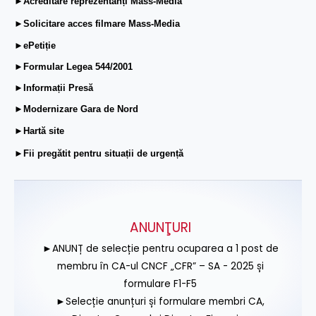
►Acreditare reprezentanți Mass-Media
►Solicitare acces filmare Mass-Media
►ePetiție
►Formular Legea 544/2001
►Informații Presă
►Modernizare Gara de Nord
►Hartă site
►Fii pregătit pentru situații de urgență
ANUNŢURI
►ANUNȚ de selecție pentru ocuparea a 1 post de
membru în CA-ul CNCF „CFR” – SA - 2025 și
formulare F1-F5
►Selecție anunțuri și formulare membri CA,