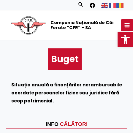
Skip
Search
to
MA
content
Compania Națională de Căi
M
Ferate ”CFR” – SA
Op
Buget
Situația anuală a finanțărilor nerambursabile
acordate persoanelor fizice sau juridice fără
scop patrimonial.
INFO
CĂLĂTORI