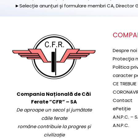
►Selecție anunțuri și formulare membri CA, Director Ge
COMPA
Despre noi
Protecţia 
Politica pr
caracter p
CE TREBUIE 
CORONAVI
Compania Națională de Căi
Contact
Ferate ”CFR” – SA
ePetiție
De aproape un secol și jumătate
A.N.P.C. – 
căile ferate
A.N.P.C.
române contribuie la progres și
civilizație