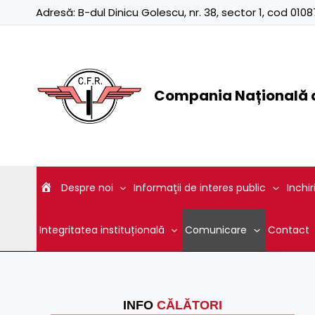
Skip
Adresă:
B-dul Dinicu Golescu, nr. 38, sector 1, cod 01
to
content
Compania Națională d
Despre noi
Informaţii de interes public
Inchir
Integritatea instituțională
Comunicare
Contact
INFO
CĂLĂTORI