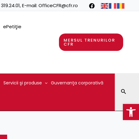
 319.24.01
, E-mail:
OfficeCFR@cfr.ro
ePetiţie
MERSUL TRENURILOR
CFR
Servicii şi produse
Guvernanţa corporativă
Searc
Op