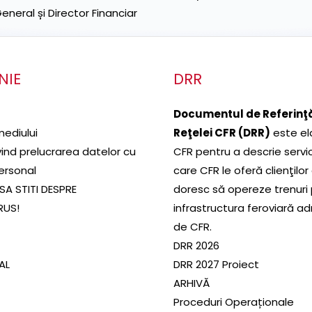
neral și Director Financiar
NIE
DRR
Documentul de Referinţă
mediului
Reţelei CFR (DRR)
este el
ivind prelucrarea datelor cu
CFR pentru a descrie servic
ersonal
care CFR le oferă clienţilor
SA STITI DESPRE
doresc să opereze trenuri
RUS!
infrastructura feroviară a
de CFR.
DRR 2026
SAL
DRR 2027 Proiect
ARHIVĂ
Proceduri Operaționale