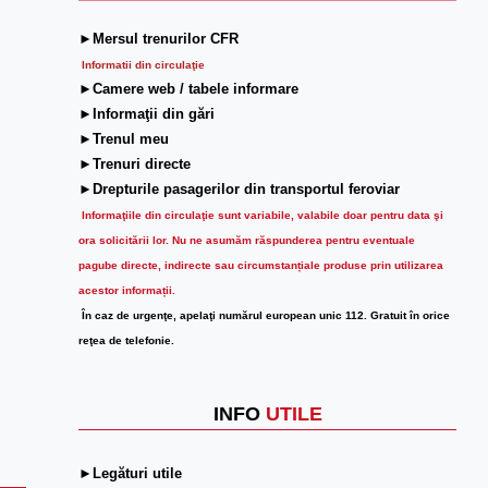
►Mersul trenurilor CFR
Informatii din circulaţie
►Camere web / tabele informare
►Informaţii din gări
►Trenul meu
►Trenuri directe
►Drepturile pasagerilor din transportul feroviar
Informaţiile din circulaţie sunt variabile, valabile doar pentru data şi
ora solicitării lor.
Nu ne asumăm răspunderea pentru eventuale
pagube directe, indirecte sau circumstanțiale produse prin utilizarea
acestor informații.
În caz de urgenţe, apelaţi numărul european unic 112. Gratuit în orice
reţea de telefonie.
INFO
UTILE
►Legături utile