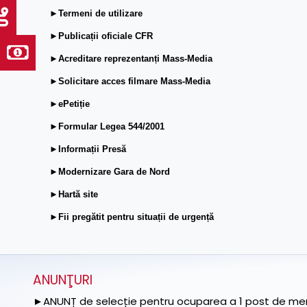
►Termeni de utilizare
►Publicații oficiale CFR
►Acreditare reprezentanți Mass-Media
►Solicitare acces filmare Mass-Media
►ePetiție
►Formular Legea 544/2001
►Informații Presă
►Modernizare Gara de Nord
►Hartă site
►Fii pregătit pentru situații de urgență
ANUNŢURI
►ANUNȚ de selecție pentru ocuparea a 1 post de memb