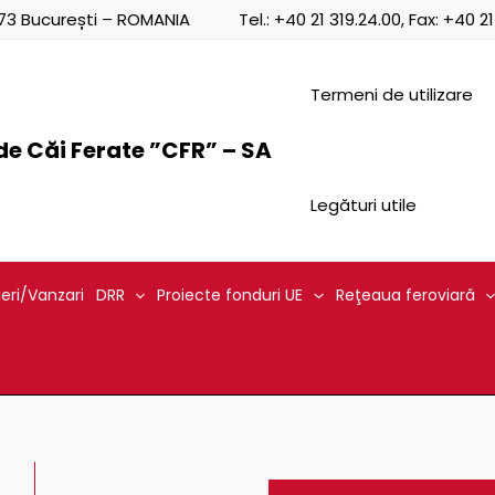
0873 București – ROMANIA
Tel.:
+40 21 319.24.00
, Fax:
+40 21
Termeni de utilizare
e Căi Ferate ”CFR” – SA
Legături utile
ieri/Vanzari
DRR
Proiecte fonduri UE
Reţeaua feroviară