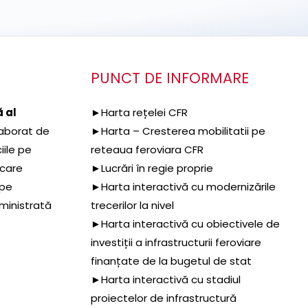
PUNCT DE INFORMARE
 al
►Harta rețelei CFR
aborat de
►Harta – Cresterea mobilitatii pe
iile pe
reteaua feroviara CFR
 care
►Lucrări în regie proprie
 pe
►Harta interactivă cu modernizările
dministrată
trecerilor la nivel
►Harta interactivă cu obiectivele de
investiții a infrastructurii feroviare
finanțate de la bugetul de stat
►Harta interactivă cu stadiul
proiectelor de infrastructură