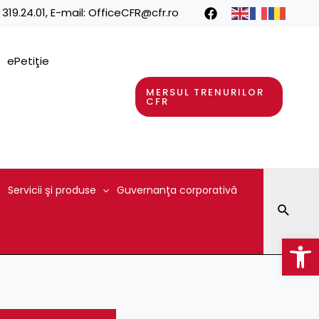
 319.24.01
, E-mail:
OfficeCFR@cfr.ro
ePetiţie
MERSUL TRENURILOR
CFR
Servicii şi produse
Guvernanţa corporativă
Searc
Op