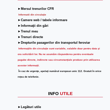
►Mersul trenurilor CFR
Informatii din circulaţie
►Camere web / tabele informare
►Informaţii din gări
►Trenul meu
►Trenuri directe
►Drepturile pasagerilor din transportul feroviar
Informaţiile din circulaţie sunt variabile, valabile doar pentru data şi
ora solicitării lor.
Nu ne asumăm răspunderea pentru eventuale
pagube directe, indirecte sau circumstanțiale produse prin utilizarea
acestor informații.
În caz de urgenţe, apelaţi numărul european unic 112. Gratuit în orice
reţea de telefonie.
INFO
UTILE
►Legături utile