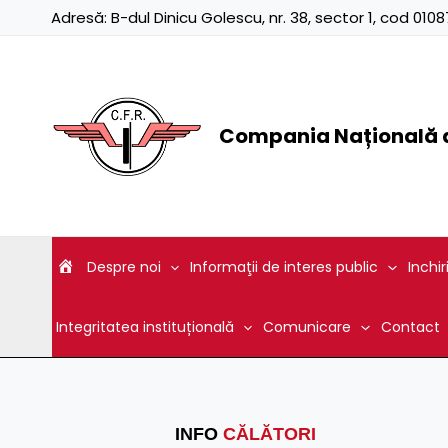
Skip
Adresă:
B-dul Dinicu Golescu, nr. 38, sector 1, cod 01
to
content
Compania Națională d
Despre noi
Informaţii de interes public
Inchir
Integritatea instituțională
Comunicare
Contact
INFO
CĂLĂTORI