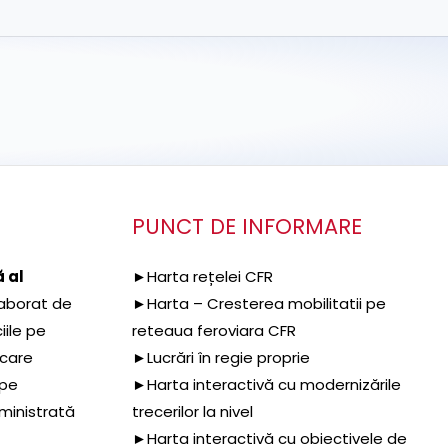
PUNCT DE INFORMARE
 al
►Harta rețelei CFR
aborat de
►Harta – Cresterea mobilitatii pe
iile pe
reteaua feroviara CFR
 care
►Lucrări în regie proprie
 pe
►Harta interactivă cu modernizările
dministrată
trecerilor la nivel
►Harta interactivă cu obiectivele de