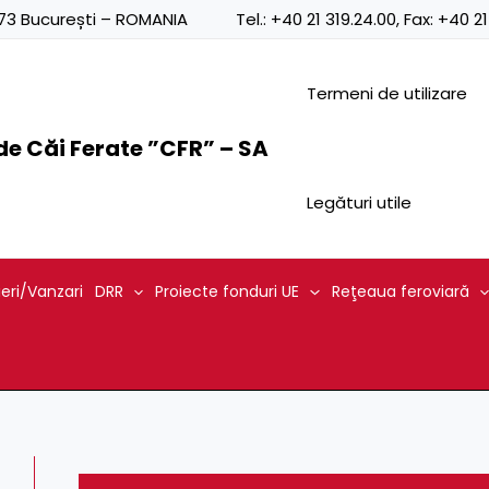
0873 București – ROMANIA
Tel.:
+40 21 319.24.00
, Fax:
+40 21
Termeni de utilizare
e Căi Ferate ”CFR” – SA
Legături utile
ieri/Vanzari
DRR
Proiecte fonduri UE
Reţeaua feroviară