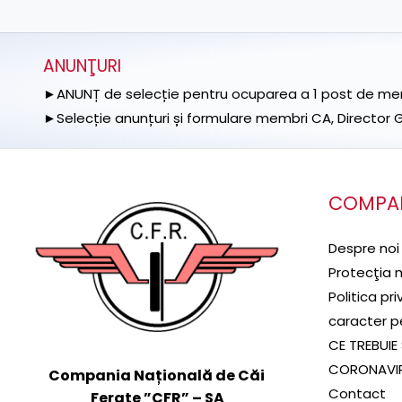
ANUNŢURI
►ANUNȚ de selecție pentru ocuparea a 1 post de memb
►Selecție anunțuri și formulare membri CA, Director Ge
COMPA
Despre noi
Protecţia 
Politica pr
caracter p
CE TREBUIE 
CORONAVI
Compania Națională de Căi
Contact
Ferate ”CFR” – SA