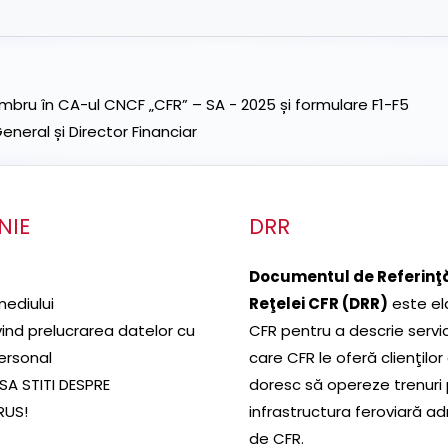
ru în CA-ul CNCF „CFR” – SA - 2025 și formulare F1-F5
neral și Director Financiar
NIE
DRR
Documentul de Referinţă
mediului
Reţelei CFR (DRR)
este el
ivind prelucrarea datelor cu
CFR pentru a descrie servic
ersonal
care CFR le oferă clienţilor
SA STITI DESPRE
doresc să opereze trenuri
RUS!
infrastructura feroviară a
de CFR.