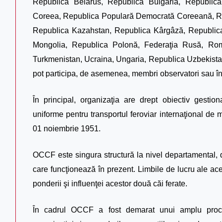
Republica Belarus, Republica Bulgaria, Republic
Coreea, Republica Populară Democrată Coreeană, Rep
Republica Kazahstan, Republica Kârgâză, Republica
Mongolia, Republica Polonă, Federaţia Rusă, Româ
Turkmenistan, Ucraina, Ungaria, Republica Uzbekista
pot participa, de asemenea, membri observatori sau în
În principal, organizaţia are drept obiectiv gestio
uniforme pentru transportul feroviar internaţional de 
01 noiembrie 1951.
OCCF este singura structură la nivel departamental, d
care funcţionează în prezent. Limbile de lucru ale ace
ponderii şi influenţei acestor două căi ferate.
În cadrul OCCF a fost demarat unui amplu proces