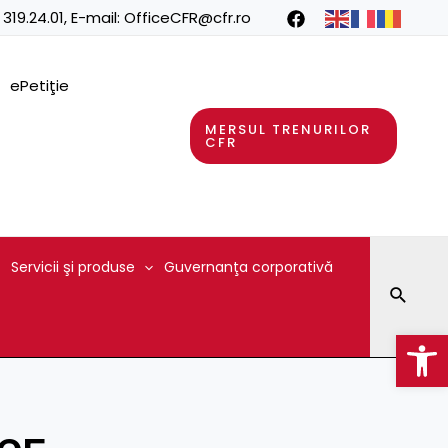
 319.24.01
, E-mail:
OfficeCFR@cfr.ro
ePetiţie
MERSUL TRENURILOR
CFR
Servicii şi produse
Guvernanţa corporativă
Searc
Op