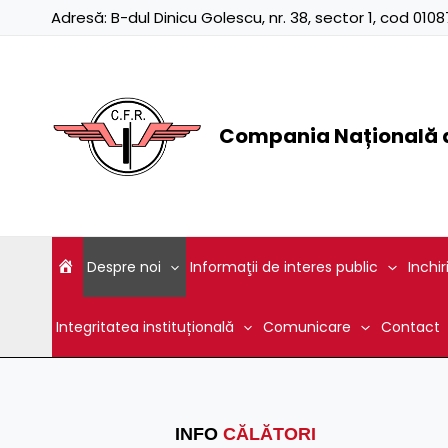
Skip
Adresă:
B-dul Dinicu Golescu, nr. 38, sector 1, cod 01
to
content
Compania Națională d
Despre noi
Informaţii de interes public
Inchir
Integritatea instituțională
Comunicare
Contact
INFO
CĂLĂTORI