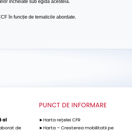
telor încheiate sub egida acesteia.
CCF în funcție de tematicile abordate.
PUNCT DE INFORMARE
 al
►Harta rețelei CFR
aborat de
►Harta – Cresterea mobilitatii pe