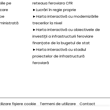
iile pe
reteaua feroviara CFR
 care
►Lucrări în regie proprie
 pe
►Harta interactivă cu modernizările
dministrată
trecerilor la nivel
►Harta interactivă cu obiectivele de
investiții a infrastructurii feroviare
finanțate de la bugetul de stat
►Harta interactivă cu stadiul
proiectelor de infrastructură
feroviară
ilizare fișiere cookie
Termeni de utilizare
Contact