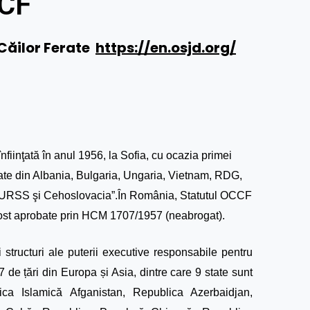
CF
Căilor Ferate
https://en.osjd.org/
nfiinţată în anul 1956, la Sofia, cu ocazia primei
erate din Albania, Bulgaria, Ungaria, Vietnam, RDG,
URSS şi Cehoslovacia”.În România, Statutul OCCF
u fost aprobate prin HCM 1707/1957 (neabrogat).
structuri ale puterii executive responsabile pentru
7 de țări din Europa și Asia, dintre care 9 state sunt
ca Islamică Afganistan, Republica Azerbaidjan,