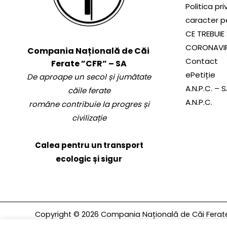
Politica pr
caracter p
CE TREBUIE 
CORONAVI
Compania Națională de Căi
Contact
Ferate ”CFR” – SA
ePetiție
De aproape un secol și jumătate
A.N.P.C. – 
căile ferate
A.N.P.C.
române contribuie la progres și
civilizație
Calea pentru un transport
ecologic și sigur
Copyright © 2026 Compania Națională de Căi Ferate 