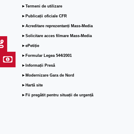
►Termeni de utilizare
►Publicații oficiale CFR
►Acreditare reprezentanți Mass-Media
►Solicitare acces filmare Mass-Media
►ePetiție
►Formular Legea 544/2001
►Informații Presă
►Modernizare Gara de Nord
►Hartă site
►Fii pregătit pentru situații de urgență