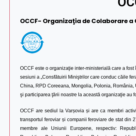
OC
OCCF- Organizaţia de Colaborare a 
OCCF este o organizaţie inter-ministerială care a fost î
sesiuni a „Consfătuirii Miniştrilor care conduc căile f
China, RPD Coreeana, Mongolia, Polonia, România, 
şi participarea ţării noastre la această organizaţie a
OCCF are sediul la Varșovia și are ca membri activi 
transportul feroviar și companii feroviare de stat din 2
membre ale Uniunii Europene, respectiv: Republi