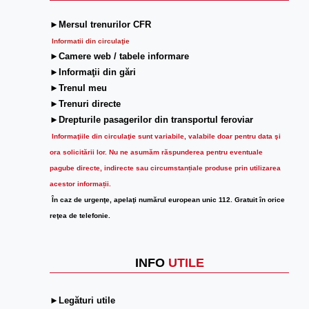
►Mersul trenurilor CFR
Informatii din circulaţie
►Camere web / tabele informare
►Informaţii din gări
►Trenul meu
►Trenuri directe
►Drepturile pasagerilor din transportul feroviar
Informaţiile din circulaţie sunt variabile, valabile doar pentru data şi
ora solicitării lor.
Nu ne asumăm răspunderea pentru eventuale
pagube directe, indirecte sau circumstanțiale produse prin utilizarea
acestor informații.
În caz de urgenţe, apelaţi numărul european unic 112. Gratuit în orice
reţea de telefonie.
INFO
UTILE
►Legături utile