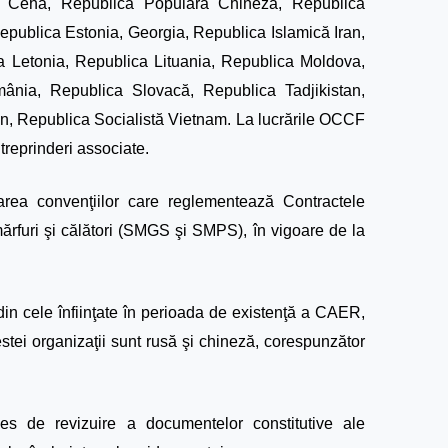
a Cehă, Republica Populară Chineză, Republica
ublica Estonia, Georgia, Republica Islamică Iran,
 Letonia, Republica Lituania, Republica Moldova,
nia, Republica Slovacă, Republica Tadjikistan,
n, Republica Socialistă Vietnam. La lucrările OCCF
treprinderi associate.
narea convenţiilor care reglementează Contractele
mărfuri şi călători (SMGS şi SMPS), în vigoare de la
in cele înfiinţate în perioada de existenţă a CAER,
stei organizaţii sunt rusă şi chineză, corespunzător
 de revizuire a documentelor constitutive ale