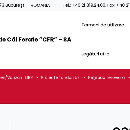
0873 București – ROMANIA
Tel.:
+40 21 319.24.00
, Fax:
+40 21
Termeni de utilizare
e Căi Ferate ”CFR” – SA
Legături utile
ieri/Vanzari
DRR
Proiecte fonduri UE
Reţeaua feroviară