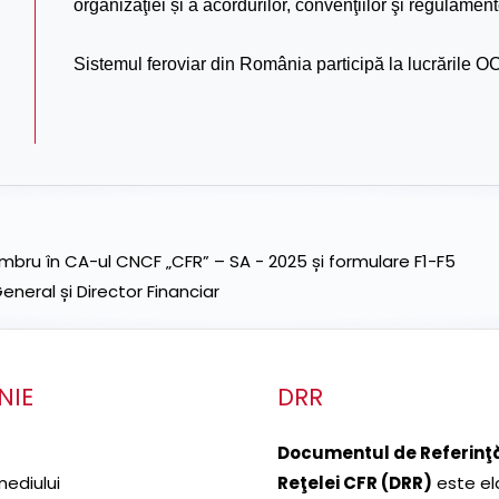
organizaţiei și a acordurilor, convenţiilor şi regulamen
Sistemul feroviar din România participă la lucrările O
ru în CA-ul CNCF „CFR” – SA - 2025 și formulare F1-F5
neral și Director Financiar
NIE
DRR
Documentul de Referinţă
mediului
Reţelei CFR (DRR)
este el