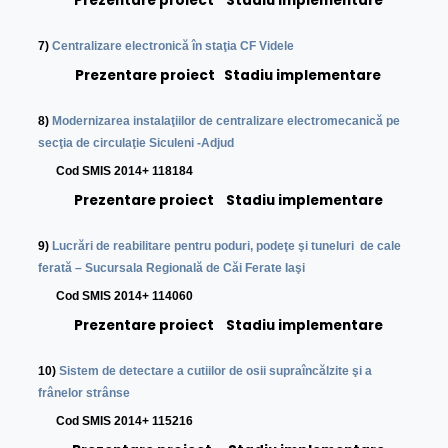
Prezentare proiect
Stadiu implementare
7)
Centralizare electronică în staţia CF Videle
Prezentare proiect
Stadiu implementare
8)
Modernizarea instalaţiilor de centralizare electromecanică pe
secţia de circulaţie Siculeni -Adjud
C
od SMIS 2014+ 118184
Prezentare proiect
Stadiu implementare
9)
Lucrări de reabilitare pentru poduri, podeţe şi tuneluri de cale
ferată – Sucursala Regională de Căi Ferate Iaşi
Cod SMIS 2014+ 114060
Prezentare proiect
Stadiu implementare
10)
Sistem de detectare a cutiilor de osii supraîncălzite şi a
frânelor strânse
Cod SMIS 2014+ 115216