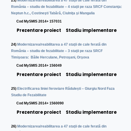
23)
Modernizarea/reabilitarea a 47 staţii de cale ferată din
România – studiu de fezabilitate – 4 staţii pe raza SRCF Constanţa:
Neptun h.c., Costineşti Tabără, Ciulniţa şi Mangalia
C
od MySMIS 2014+ 157031
Prezentare proiect
Stadiu implementare
24)
Modernizarea/reabilitarea a 47 staţii de cale ferată din
România – studiu de fezabilitate – 3 staţii pe raza SRCF
Timişoara: Băile Herculane, Petroşani, Orşova
C
od MySMIS 2014+ 156049
Prezentare proiect
Stadiu implementare
25)
Electrificarea liniei feroviare Rădulești – Giurgiu Nord Faza
Studiu de Fezabilitate
C
od MySMIS 2014+ 1560090
Prezentare proiect
Stadiu implementare
26)
Modernizarea/reabilitarea a 47 staţii de cale ferată din