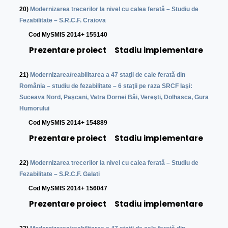
20)
M
odernizarea trecerilor la nivel cu calea ferată – Studiu de
Fezabilitate – S.R.C.F. Craiova
C
od MySMIS 2014+ 155140
Prezentare proiect
Stadiu implementare
21)
Modernizarea/reabilitarea a 47 staţii de cale ferată din
România – studiu de fezabilitate – 6 staţii pe raza SRCF Iaşi:
Suceava Nord, Paşcani, Vatra Dornei Băi, Vereşti, Dolhasca, Gura
Humorului
C
od MySMIS 2014+ 154889
Prezentare proiect
Stadiu implementare
22)
Modernizarea trecerilor la nivel cu calea ferată – Studiu de
Fezabilitate – S.R.C.F. Galati
C
od MySMIS 2014+ 156047
Prezentare proiect
Stadiu implementare