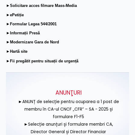
►Solicitare acces filmare Mass-Media
►ePetiție
►Formular Legea 544/2001
►Informații Presă
►Modernizare Gara de Nord
►Hartă site
►Fii pregătit pentru situații de urgență
ANUNŢURI
►ANUNȚ de selecție pentru ocuparea a 1 post de
membru în CA-ul CNCF „CFR” – SA - 2025 și
formulare F1-F5
►Selecție anunțuri și formulare membri CA,
Director General și Director Financiar