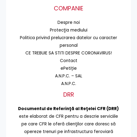
COMPANIE
Despre noi
Protecţia mediului
Politica privind prelucrarea datelor cu caracter
personal
CE TREBUIE SA STITI DESPRE CORONAVIRUS!
Contact
ePetiție
A.N.P.C. – SAL
A.N.P.C.
DRR
Documentul de Referinţă al Reţelei CFR (DRR)
este elaborat de CFR pentru a descrie serviciile
pe care CFR le oferă clienţilor care doresc să
opereze trenuri pe infrastructura feroviară