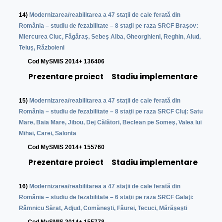
14)
Modernizarea/reabilitarea a 47 staţii de cale ferată din
România – studiu de fezabilitate – 8 staţii pe raza SRCF Braşov:
Miercurea Ciuc, Făgăraş, Sebeş Alba, Gheorghieni, Reghin, Aiud,
Teiuş, Războieni
C
od MySMIS 2014+ 136406
Prezentare proiect
Stadiu implementare
15)
Modernizarea/reabilitarea a 47 staţii de cale ferată din
România – studiu de fezabilitate – 8 staţii pe raza SRCF Cluj: Satu
Mare, Baia Mare, Jibou, Dej Călători, Beclean pe Someş, Valea lui
Mihai, Carei, Salonta
C
od MySMIS 2014+ 155760
Prezentare proiect
Stadiu implementare
16)
Modernizarea/reabilitarea a 47 staţii de cale ferată din
România – studiu de fezabilitate – 6 staţii pe raza SRCF Galaţi:
Râmnicu Sărat, Adjud, Comăneşti, Făurei, Tecuci, Mărăşeşti