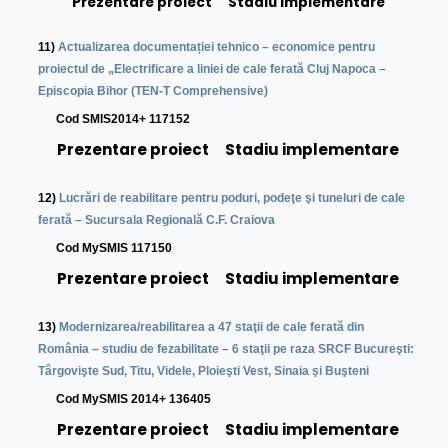
Prezentare proiect
Stadiu implementare
11)
Actualizarea documentației tehnico – economice pentru
proiectul de „Electrificare a liniei de cale ferată Cluj Napoca –
Episcopia Bihor (TEN-T Comprehensive)
C
od SMIS2014+ 117152
Prezentare proiect
Stadiu implementare
12)
Lucrări de reabilitare pentru poduri, podeţe şi tuneluri de cale
ferată – Sucursala Regională C.F. Craiova
Cod MySMIS 117150
Prezentare proiect
Stadiu implementare
13)
Modernizarea/reabilitarea a 47 staţii de cale ferată din
România – studiu de fezabilitate – 6 staţii pe raza SRCF Bucureşti:
Târgovişte Sud, Titu, Videle, Ploieşti Vest, Sinaia şi Buşteni
C
od MySMIS 2014+ 136405
Prezentare proiect
Stadiu implementare