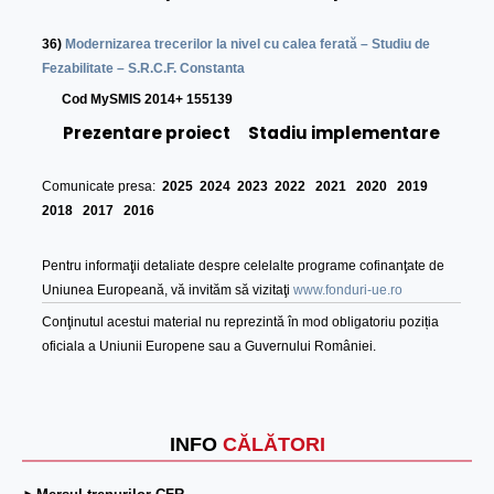
36)
Modernizarea trecerilor la nivel cu calea ferată – Studiu de
Fezabilitate – S.R.C.F. Constanta
Cod MySMIS 2014+ 155139
Prezentare proiect
Stadiu implementare
Comunicate presa:
2025
2024
2023
2022
2021
2020
2019
2018
2017
2016
Pentru informaţii detaliate despre celelalte programe cofinanţate de
Uniunea Europeană, vă invităm să vizitaţi
www.fonduri-ue.ro
Conţinutul acestui material nu reprezintă în mod obligatoriu poziția
oficiala a Uniunii Europene sau a Guvernului României.
INFO
CĂLĂTORI