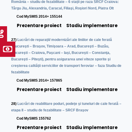
România – studiu de fezabilitate – 6 staţii pe raza SRCF Craiova:
Târgu Jiu, Alexandria, Caracal, Filiaşi, Roşiori Nord, Piatra Olt
C
od MySMIS 2014+ 155144
Prezentare proiect
Stadiu implementare
27)
L
ucrări de reparaţii/ modernizări ale liniilor de cale ferată
(Bucureşti – Braşov, Timişoara – Arad, Bucureşti – Buzău,
Bucureşti – Craiova, Paşcani – Iaşi, Bucureşti – Constanţa,
Bucureşti – Piteşti), pentru asigurarea unei viteze sporite şi
creşterea calităţii serviciilor de transport feroviar – faza Studiu de
fezabilitate
C
od MySMIS 2014+ 157865
Prezentare proiect
Stadiu implementare
28)
Lucrări de reabilitare poduri, podeţe şi tuneluri de cale ferată –
etapa II – studiu de fezabilitate – SRCF Braşov
Cod MySMIS 155762
Prezentare proiect
Stadiu implementare