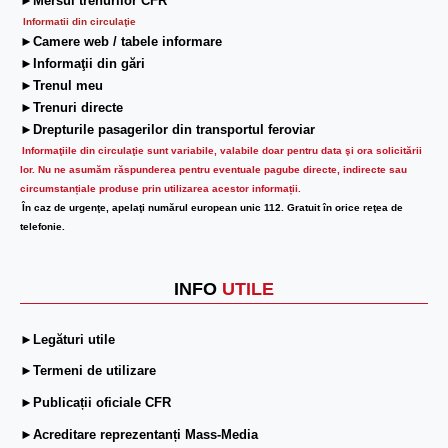
►Mersul trenurilor CFR
Informatii din circulaţie
►Camere web / tabele informare
►Informaţii din gări
►Trenul meu
►Trenuri directe
►Drepturile pasagerilor din transportul feroviar
Informaţiile din circulaţie sunt variabile, valabile doar pentru data şi ora solicitării
lor.
Nu ne asumăm răspunderea pentru eventuale pagube directe, indirecte sau
circumstanțiale produse prin utilizarea acestor informații.
În caz de urgenţe, apelaţi numărul european unic 112. Gratuit în orice reţea de
telefonie.
INFO
UTILE
►Legături utile
►Termeni de utilizare
►Publicații oficiale CFR
►Acreditare reprezentanți Mass-Media