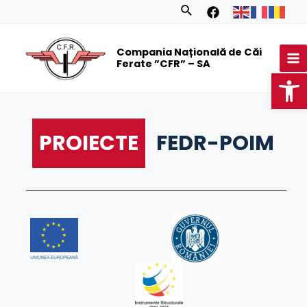
Skip
Search
to
MA
content
Compania Națională de Căi
M
Ferate ”CFR” – SA
Op
PROIECTE
FEDR-POIM