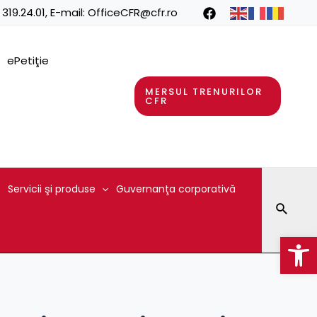
 319.24.01
, E-mail:
OfficeCFR@cfr.ro
ePetiţie
MERSUL TRENURILOR
CFR
Servicii şi produse
Guvernanţa corporativă
Searc
Op