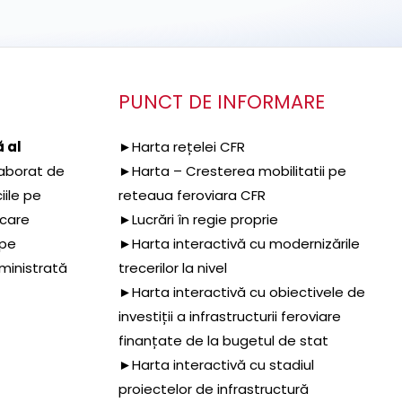
PUNCT DE INFORMARE
 al
►Harta rețelei CFR
aborat de
►Harta – Cresterea mobilitatii pe
iile pe
reteaua feroviara CFR
 care
►Lucrări în regie proprie
 pe
►Harta interactivă cu modernizările
dministrată
trecerilor la nivel
►Harta interactivă cu obiectivele de
investiții a infrastructurii feroviare
finanțate de la bugetul de stat
►Harta interactivă cu stadiul
proiectelor de infrastructură