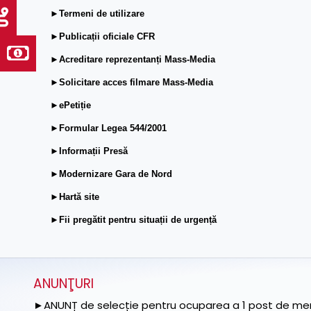
►Termeni de utilizare
►Publicații oficiale CFR
►Acreditare reprezentanți Mass-Media
►Solicitare acces filmare Mass-Media
►ePetiție
►Formular Legea 544/2001
►Informații Presă
►Modernizare Gara de Nord
►Hartă site
►Fii pregătit pentru situații de urgență
ANUNŢURI
►ANUNȚ de selecție pentru ocuparea a 1 post de memb