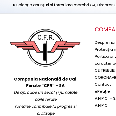
►Selecție anunțuri și formulare membri CA, Director Ge
COMPA
Despre noi
Protecţia 
Politica pr
caracter p
CE TREBUIE 
CORONAVI
Compania Națională de Căi
Contact
Ferate ”CFR” – SA
ePetiție
De aproape un secol și jumătate
A.N.P.C. – 
căile ferate
A.N.P.C.
române contribuie la progres și
civilizație