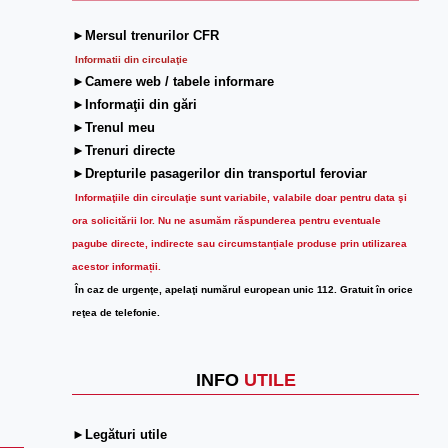
►Mersul trenurilor CFR
Informatii din circulaţie
►Camere web / tabele informare
►Informaţii din gări
►Trenul meu
►Trenuri directe
►Drepturile pasagerilor din transportul feroviar
Informaţiile din circulaţie sunt variabile, valabile doar pentru data şi
ora solicitării lor.
Nu ne asumăm răspunderea pentru eventuale
pagube directe, indirecte sau circumstanțiale produse prin utilizarea
acestor informații.
În caz de urgenţe, apelaţi numărul european unic 112. Gratuit în orice
reţea de telefonie.
INFO
UTILE
►Legături utile