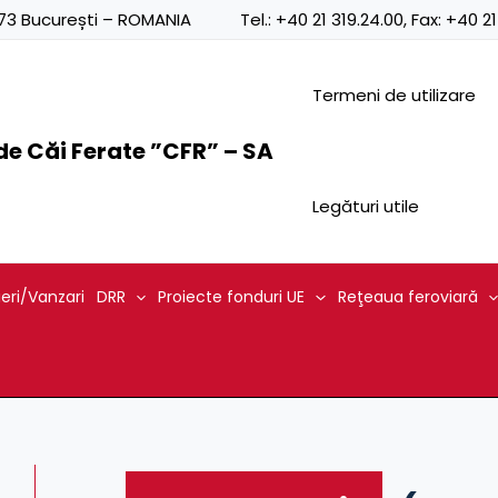
0873 București – ROMANIA
Tel.:
+40 21 319.24.00
, Fax:
+40 21
Termeni de utilizare
e Căi Ferate ”CFR” – SA
Legături utile
ieri/Vanzari
DRR
Proiecte fonduri UE
Reţeaua feroviară