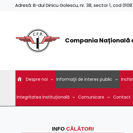
Skip
Adresă:
B-dul Dinicu Golescu, nr. 38, sector 1, cod 01
to
content
Compania Națională d
Despre noi
Informaţii de interes public
Inchir
Integritatea instituțională
Comunicare
Contact
INFO
CĂLĂTORI