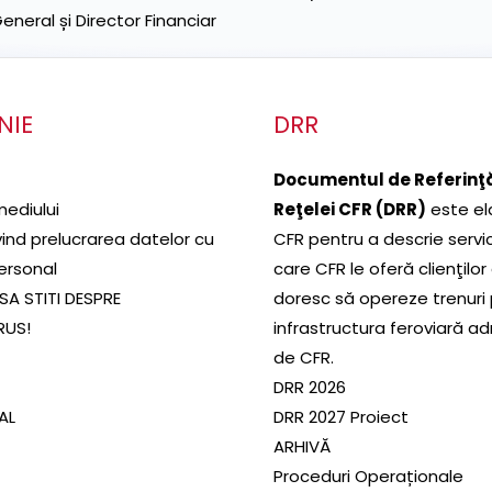
neral și Director Financiar
NIE
DRR
Documentul de Referinţă
mediului
Reţelei CFR (DRR)
este el
ivind prelucrarea datelor cu
CFR pentru a descrie servic
ersonal
care CFR le oferă clienţilor
SA STITI DESPRE
doresc să opereze trenuri
RUS!
infrastructura feroviară a
de CFR.
DRR 2026
SAL
DRR 2027 Proiect
ARHIVĂ
Proceduri Operaționale