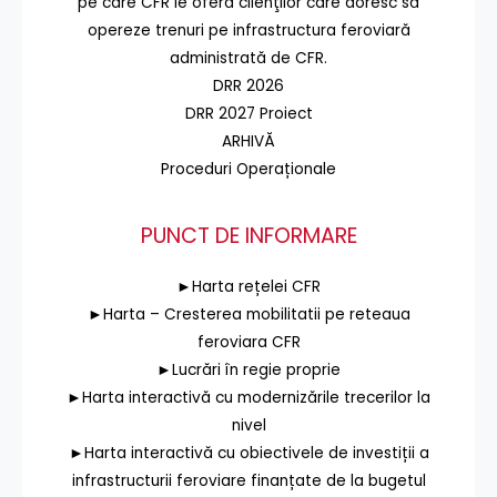
pe care CFR le oferă clienţilor care doresc să
opereze trenuri pe infrastructura feroviară
administrată de CFR.
DRR 2026
DRR 2027 Proiect
ARHIVĂ
Proceduri Operaționale
PUNCT DE INFORMARE
►Harta rețelei CFR
►Harta – Cresterea mobilitatii pe reteaua
feroviara CFR
►Lucrări în regie proprie
►Harta interactivă cu modernizările trecerilor la
nivel
►Harta interactivă cu obiectivele de investiții a
infrastructurii feroviare finanțate de la bugetul