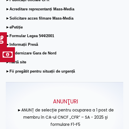
►Acreditare reprezentanți Mass-Media
►Solicitare acces filmare Mass-Media
►ePetiție
►Formular Legea 544/2001
►Informații Presă
►Modernizare Gara de Nord
►Hartă site
►Fii pregătit pentru situații de urgență
ANUNŢURI
►ANUNȚ de selecție pentru ocuparea a 1 post de
membru în CA-ul CNCF „CFR” – SA - 2025 și
formulare F1-F5