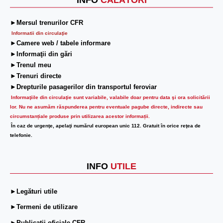
INFO
CĂLĂTORI
►Mersul trenurilor CFR
Informatii din circulaţie
►Camere web / tabele informare
►Informaţii din gări
►Trenul meu
►Trenuri directe
►Drepturile pasagerilor din transportul feroviar
Informaţiile din circulaţie sunt variabile, valabile doar pentru data şi ora solicitării
lor.
Nu ne asumăm răspunderea pentru eventuale pagube directe, indirecte sau
circumstanțiale produse prin utilizarea acestor informații.
În caz de urgenţe, apelaţi numărul european unic 112. Gratuit în orice reţea de
telefonie.
INFO
UTILE
►Legături utile
►Termeni de utilizare
►Publicații oficiale CFR