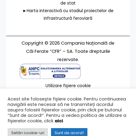
de stat
►Harta interactivă cu stadiul proiectelor de
infrastructură feroviară
Copyright © 2026 Compania Națională de
Căi Ferate ”CFR” – SA. Toate drepturile
rezervate.
Utilizare fișiere cookie
Termeni de utilizare
Acest site folosește fișiere cookie. Pentru continuarea
Contact
navigării este necesar să ne transmiteți acordul
asupra folosirii fișierelor cookie, prin click pe butonul
“Sunt de acord!”. Pentru a vedea politica de utilizare a
fișierelor cookie, click
aici
.
Ultima modificare a paginii 19/05/2023
Setări cookie-uri
Sunt de acord!