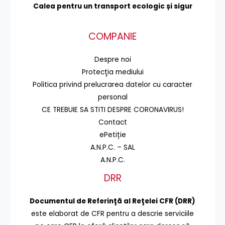
Calea pentru un transport
ecologic și sigur
COMPANIE
Despre noi
Protecţia mediului
Politica privind prelucrarea datelor cu caracter
personal
CE TREBUIE SA STITI DESPRE CORONAVIRUS!
Contact
ePetiție
A.N.P.C. – SAL
A.N.P.C.
DRR
Documentul de Referinţă al Reţelei CFR (DRR)
este elaborat de CFR pentru a descrie serviciile