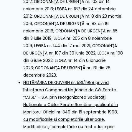
2012
;
ORDONANŢA DE URGENŢĂ nr. 103 din 14
noiembrie 2013
;
LEGEA nr. 187 din 24 octombrie
2012
;
ORDONANŢA DE URGENŢĂ nr. 8 din 23 martie
2016
;
ORDONANŢA DE URGENŢĂ nr. 83 din 16
noiembrie 2016
;
ORDONANŢA DE URGENŢĂ nr. 55
din 3 iulie 2019
;
LEGEA nr. 205 din 8 noiembrie
2019
;
LEGEA nr. 144 din 17 mai 2021
;
ORDONANŢA
DE URGENŢĂ nr. 107 din 30 iunie 2022
;
LEGEA nr. 198
din 6 iulie 2022
;
LEGEA nr. 14 din 6 ianuarie
2023
;
ORDONANŢA DE URGENŢĂ nr. 131 din 28
decembrie 2023
.
HOTĂRÂREA DE GUVERN nr. 581/1998 privind
înfiinţarea Companiei Naţionale de Căi Ferate
“C.F.R.” – S.A. prin reorganizarea Societăţii
Naţionale a Căilor Ferate Române, publicată in
Monitorul Oficial nr. 349 din 15 septembrie 1998,
cu modificările și completările ulterioare.
Modificările și completările au fost aduse prin: