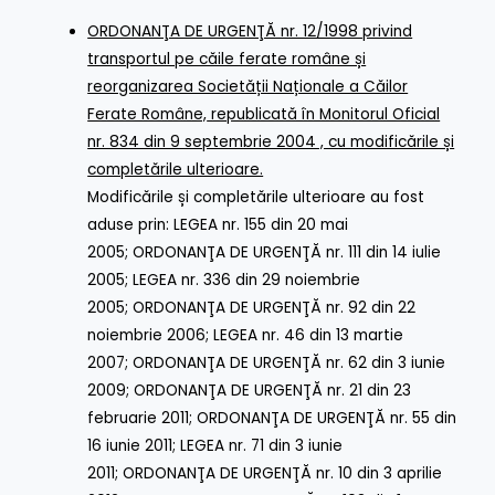
ORDONANŢA DE URGENŢĂ nr. 12/1998 privind
transportul pe căile ferate române și
reorganizarea Societății Naționale a Căilor
Ferate Române,
republicată în Monitorul Oficial
nr. 834 din 9 septembrie 2004 , cu modificările și
completările ulterioare.
Modificările și completările ulterioare au fost
aduse prin:
LEGEA nr. 155 din 20 mai
2005
;
ORDONANŢA DE URGENŢĂ nr. 111 din 14 iulie
2005
;
LEGEA nr. 336 din 29 noiembrie
2005
;
ORDONANŢA DE URGENŢĂ nr. 92 din 22
noiembrie 2006
;
LEGEA nr. 46 din 13 martie
2007
;
ORDONANŢA DE URGENŢĂ nr. 62 din 3 iunie
2009
;
ORDONANŢA DE URGENŢĂ nr. 21 din 23
februarie 2011
;
ORDONANŢA DE URGENŢĂ nr. 55 din
16 iunie 2011
;
LEGEA nr. 71 din 3 iunie
2011
;
ORDONANŢA DE URGENŢĂ nr. 10 din 3 aprilie