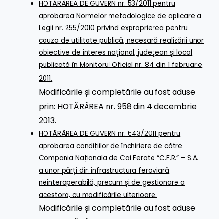
HOTĂRÂREA DE GUVERN nr. 53/2011 pentru
aprobarea Normelor metodologice de aplicare a
Legii nr. 255/2010 privind exproprierea pentru
cauza de utilitate publică, necesară realizării unor
obiective de interes naţional, judeţean şi local
publicată în Monitorul Oficial nr. 84 din 1 februarie
2011.
Modificările și completările au fost aduse
prin:
HOTĂRÂREA nr. 958 din 4 decembrie
2013.
HOTĂRÂREA DE GUVERN nr. 643/2011 pentru
aprobarea condițiilor de închiriere de către
Compania Naționala de Cai Ferate “C.F.R.” – S.A.
a unor părți din infrastructura feroviară
neinteroperabilă, precum și de gestionare a
acestora, cu modificările ulterioare.
Modificările și completările au fost aduse