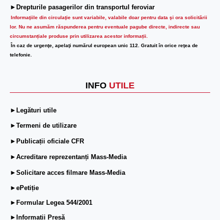
►Drepturile pasagerilor din transportul feroviar
Informaţiile din circulaţie sunt variabile, valabile doar pentru data şi ora solicitării
lor.
Nu ne asumăm răspunderea pentru eventuale pagube directe, indirecte sau
circumstanțiale produse prin utilizarea acestor informații.
În caz de urgenţe, apelaţi numărul european unic 112. Gratuit în orice reţea de
telefonie.
INFO
UTILE
►Legături utile
►Termeni de utilizare
►Publicații oficiale CFR
►Acreditare reprezentanți Mass-Media
►Solicitare acces filmare Mass-Media
►ePetiție
►Formular Legea 544/2001
►Informații Presă