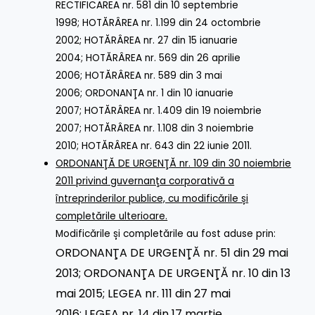
RECTIFICAREA nr. 581 din 10 septembrie
1998
;
HOTĂRÂREA nr. 1.199 din 24 octombrie
2002
;
HOTĂRÂREA nr. 27 din 15 ianuarie
2004
;
HOTĂRÂREA nr. 569 din 26 aprilie
2006
;
HOTĂRÂREA nr. 589 din 3 mai
2006
;
ORDONANŢA nr. 1 din 10 ianuarie
2007
;
HOTĂRÂREA nr. 1.409 din 19 noiembrie
2007
;
HOTĂRÂREA nr. 1.108 din 3 noiembrie
2010
;
HOTĂRÂREA nr. 643 din 22 iunie 2011
.
ORDONANŢĂ DE URGENŢĂ nr. 109 din 30 noiembrie
2011 privind guvernanţa corporativă a
întreprinderilor publice, cu modificările și
completările ulterioare.
Modificările și completările au fost aduse prin:
ORDONANŢA DE URGENŢĂ nr. 51 din 29 mai
2013
;
ORDONANŢA DE URGENŢĂ nr. 10 din 13
mai 2015
;
LEGEA nr. 111 din 27 mai
2016
;
LEGEA nr. 14 din 17 martie