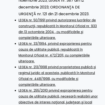
noiembrie 2023
;
LEGEA nr. 387 din 12
decembrie 2023
;
ORDONANŢA DE
URGENŢĂ nr. 121 din 21 decembrie 2023
.
LEGEA nr. 50/1991 privind autorizarea lucrărilor de
construcţii, republicată în Monitorul Oficial nr. 933
din 13 octombrie 2004 , cu modificările şi
completările ulterioare.
LEGEA nr. 33/1994, privind exproprierea pentru
cauza de utilitate publică, republicată în
Monitorul Oficial nr. 472/2011, cu completările
ulterioare
.
LEGEA nr. 213/1998 privind proprietatea publică și
regimul juridic al acesteia, publicată în Monitorul
Oficial nr. 448/1998, cu modificările și
completările ulterioare
.
LEGEA nr. 255/2010 privind exproprierea pentru
cauza de utilitate publică, necesară realizării unor
obiective de interes naţional, judeţean şi local