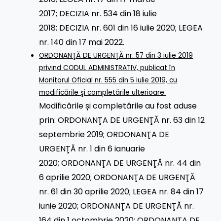
2017
;
DECIZIA nr. 534 din 18 iulie
2018
;
DECIZIA nr. 601 din 16 iulie 2020
;
LEGEA
nr. 140 din 17 mai 2022
.
ORDONANŢĂ DE URGENŢĂ nr. 57 din 3 iulie 2019
privind CODUL ADMINISTRATIV, publicat în
Monitorul Oficial nr. 555 din 5 iulie 2019, cu
modificările şi completările ulterioare.
Modificările și completările au fost aduse
prin:
ORDONANŢA DE URGENŢĂ nr. 63 din 12
septembrie 2019
;
ORDONANŢA DE
URGENŢĂ nr. 1 din 6 ianuarie
2020
;
ORDONANŢA DE URGENŢĂ nr. 44 din
6 aprilie 2020
;
ORDONANŢA DE URGENŢĂ
nr. 61 din 30 aprilie 2020
;
LEGEA nr. 84 din 17
iunie 2020
;
ORDONANŢA DE URGENŢĂ nr.
164 din 1 octombrie 2020
;
ORDONANŢA DE