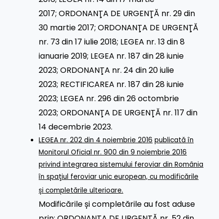
2017
;
ORDONANŢA DE URGENŢĂ nr. 29 din
30 martie 2017
;
ORDONANŢA DE URGENŢĂ
nr. 73 din 17 iulie 2018
;
LEGEA nr. 13 din 8
ianuarie 2019
;
LEGEA nr. 187 din 28 iunie
2023
;
ORDONANŢA nr. 24 din 20 iulie
2023
;
RECTIFICAREA nr. 187 din 28 iunie
2023
;
LEGEA nr. 296 din 26 octombrie
2023
;
ORDONANŢA DE URGENŢĂ nr. 117 din
14 decembrie 2023
.
LEGEA nr. 202 din 4 noiembrie 2016
publicată în
Monitorul Oficial nr. 900 din 9 noiembrie 2016
privind integrarea sistemului feroviar din România
în spaţiul feroviar unic european, cu modificările
și completările ulterioare.
Modificările și completările au fost aduse
prin:
ORDONANŢA DE URGENŢĂ nr. 52 din