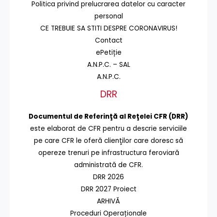
Politica privind prelucrarea datelor cu caracter
personal
CE TREBUIE SA STITI DESPRE CORONAVIRUS!
Contact
ePetiție
A.N.P.C. – SAL
A.N.P.C.
DRR
Documentul de Referinţă al Reţelei CFR (DRR)
este elaborat de CFR pentru a descrie serviciile
pe care CFR le oferă clienţilor care doresc să
opereze trenuri pe infrastructura feroviară
administrată de CFR.
DRR 2026
DRR 2027 Proiect
ARHIVĂ
Proceduri Operaționale