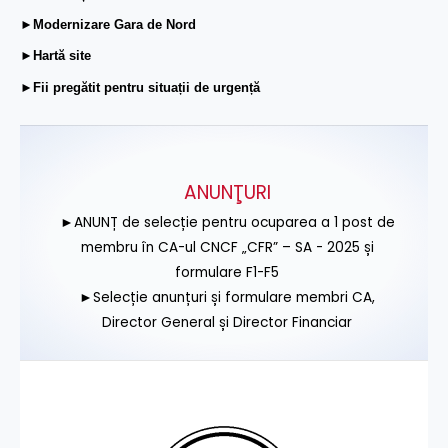
►Modernizare Gara de Nord
►Hartă site
►Fii pregătit pentru situații de urgență
ANUNŢURI
►ANUNȚ de selecție pentru ocuparea a 1 post de
membru în CA-ul CNCF „CFR” – SA - 2025 și
formulare F1-F5
►Selecție anunțuri și formulare membri CA,
Director General și Director Financiar