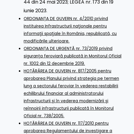
44 din 24 mai 2023
;
LEGEA nr. 173 din 19
iunie 2023
.
ORDONANȚA DE GUVERN nr. 4/2010 privind
instituirea Infrastructurii naţionale pentru
informaţii spaţiale în România, republicată, cu
modificările ulterioare.
ORDONANȚA DE URGENTĂ nr. 73/2019 privind
siguranța feroviară publicată in Monitorul Oficial
nr. 1002 din 12 decembrie 2019.
HOTĂRÂREA DE GUVERN nr. 817/2005 pentru
aprobarea Planului privind strategia pe termen
lung a sectorului feroviar în vederea restabilirii
echilibrului financiar al administratorului
infrastructurii și în vederea modernizării și
reînnoirii infrastructurii publicată în Monitorul
Oficial nr. 738/2005.
HOTĂRÂREA DE GUVERN nr. 117/2010 pentru
aprobarea Regulamentului de investigare a