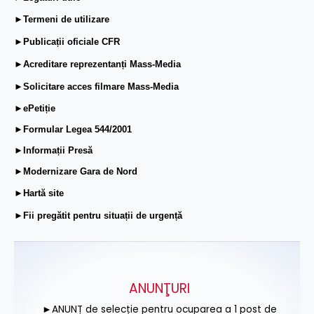
►Termeni de utilizare
►Publicații oficiale CFR
►Acreditare reprezentanți Mass-Media
►Solicitare acces filmare Mass-Media
►ePetiție
►Formular Legea 544/2001
►Informații Presă
►Modernizare Gara de Nord
►Hartă site
►Fii pregătit pentru situații de urgență
ANUNŢURI
►ANUNȚ de selecție pentru ocuparea a 1 post de