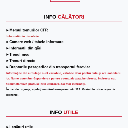
INFO
CĂLĂTORI
►Mersul trenurilor CFR
Informatii din circulaţie
►Camere web / tabele informare
►Informaţii din gări
►Trenul meu
►Trenuri directe
►Drepturile pasagerilor din transportul feroviar
Informaţiile din circulaţie sunt variabile, valabile doar pentru data şi ora solicitării
lor.
Nu ne asumăm răspunderea pentru eventuale pagube directe, indirecte sau
circumstanțiale produse prin utilizarea acestor informații.
În caz de urgenţe, apelaţi numărul european unic 112. Gratuit în orice reţea de
telefonie.
INFO
UTILE
►Legături utile