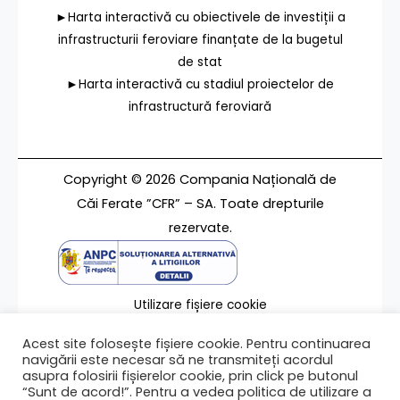
►Harta interactivă cu obiectivele de investiții a
infrastructurii feroviare finanțate de la bugetul
de stat
►Harta interactivă cu stadiul proiectelor de
infrastructură feroviară
Copyright © 2026 Compania Națională de
Căi Ferate ”CFR” – SA. Toate drepturile
rezervate.
Utilizare fișiere cookie
Termeni de utilizare
Acest site folosește fișiere cookie. Pentru continuarea
Contact
navigării este necesar să ne transmiteți acordul
asupra folosirii fișierelor cookie, prin click pe butonul
“Sunt de acord!”. Pentru a vedea politica de utilizare a