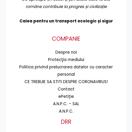
române contribuie la progres și civilizație
Calea pentru un transport
ecologic și sigur
COMPANIE
Despre noi
Protecţia mediului
Politica privind prelucrarea datelor cu caracter
personal
CE TREBUIE SA STITI DESPRE CORONAVIRUS!
Contact
ePetiție
A.N.P.C. – SAL
A.N.P.C.
DRR