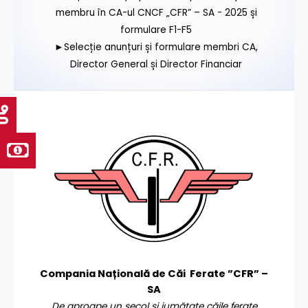
membru în CA-ul CNCF „CFR” – SA - 2025 și
formulare F1-F5
►Selecție anunțuri și formulare membri CA,
Director General și Director Financiar
Compania Națională de Căi Ferate ”CFR” –
SA
De aproape un secol și jumătate căile ferate