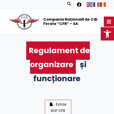
Skip
Search
to
MA
content
Compania Națională de Căi
M
Ferate ”CFR” – SA
Op
Regulament de
organizare
și
funcționare
Extras
ROF CFR