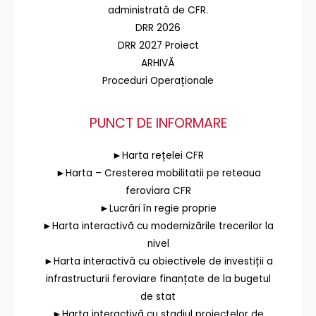
administrată de CFR.
DRR 2026
DRR 2027 Proiect
ARHIVĂ
Proceduri Operaționale
PUNCT DE INFORMARE
►Harta rețelei CFR
►Harta – Cresterea mobilitatii pe reteaua
feroviara CFR
►Lucrări în regie proprie
►Harta interactivă cu modernizările trecerilor la
nivel
►Harta interactivă cu obiectivele de investiții a
infrastructurii feroviare finanțate de la bugetul
de stat
►Harta interactivă cu stadiul proiectelor de