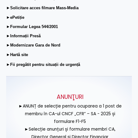
►Solicitare acces filmare Mass-Media
►ePetiție
►Formular Legea 544/2001
►Informații Presă
►Modernizare Gara de Nord
►Hartă site
►Fii pregătit pentru situații de urgență
ANUNŢURI
►ANUNȚ de selecție pentru ocuparea a 1 post de
membru în CA-ul CNCF „CFR” – SA - 2025 și
formulare F1-F5
►Selecție anunțuri și formulare membri CA,
Director General și Director Financiar