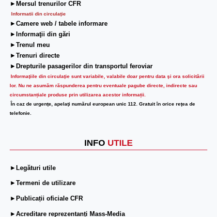
r
►Mersul trenurilor CFR
n
Informatii din circulaţie
►Camere web / tabele informare
a
►Informaţii din gări
t
►Trenul meu
i
►Trenuri directe
v
►Drepturile pasagerilor din transportul feroviar
e
Informaţiile din circulaţie sunt variabile, valabile doar pentru data şi ora solicitării
:
lor.
Nu ne asumăm răspunderea pentru eventuale pagube directe, indirecte sau
circumstanțiale produse prin utilizarea acestor informații.
În caz de urgenţe, apelaţi numărul european unic 112. Gratuit în orice reţea de
telefonie.
INFO
UTILE
►Legături utile
►Termeni de utilizare
►Publicații oficiale CFR
►Acreditare reprezentanți Mass-Media