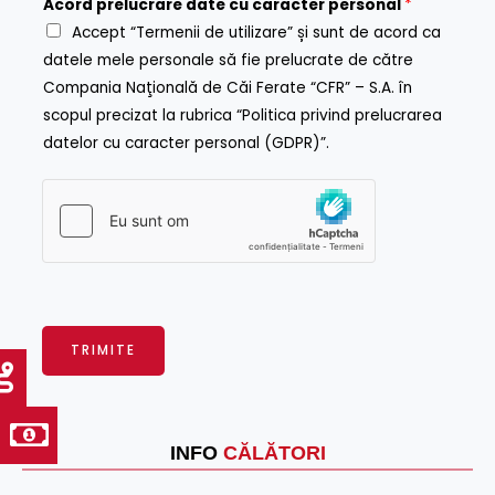
Acord prelucrare date cu caracter personal
*
p
ă
Accept “Termenii de utilizare” și sunt de acord ca
r
p
datele mele personale să fie prelucrate de către
e
e
Compania Naţională de Căi Ferate “CFR” – S.A. în
l
t
scopul precizat la rubrica “Politica privind prelucrarea
u
i
datelor cu caracter personal (GDPR)”.
c
ț
r
i
a
e
r
f
e
i
ș
i
TRIMITE
e
r
A
l
t
INFO
CĂLĂTORI
e