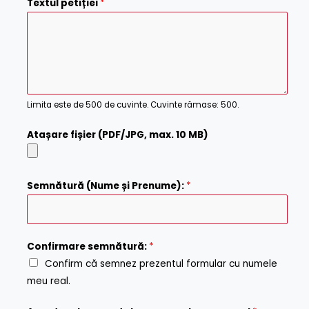
m
o
Textul petiției
*
a
n
i
f
l
i
r
m
E
m
Limita este de 500 de cuvinte. Cuvinte rămase: 500.
a
i
Atașare fișier (PDF/JPG, max. 10 MB)
l
c
Semnătură (Nume și Prenume):
*
a
r
a
A
Confirmare semnătură:
*
c
d
Confirm că semnez prezentul formular cu numele
t
r
meu real.
e
e
r
s