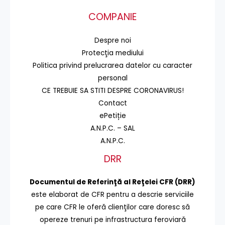
COMPANIE
Despre noi
Protecţia mediului
Politica privind prelucrarea datelor cu caracter
personal
CE TREBUIE SA STITI DESPRE CORONAVIRUS!
Contact
ePetiție
A.N.P.C. – SAL
A.N.P.C.
DRR
Documentul de Referinţă al Reţelei CFR (DRR)
este elaborat de CFR pentru a descrie serviciile
pe care CFR le oferă clienţilor care doresc să
opereze trenuri pe infrastructura feroviară