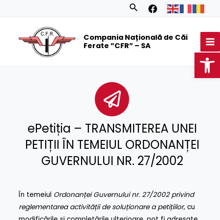
Skip
Search
to
MA
content
Compania Națională de Căi
M
Ferate ”CFR” – SA
Op
ePetiția – TRANSMITEREA UNEI
PETIȚII ÎN TEMEIUL ORDONANȚEI
GUVERNULUI NR. 27/2002
În temeiul
Ordonanței Guvernului nr. 27/2002 privind
reglementarea activității de soluționare a petițiilor
, cu
modificările și completările ulterioare, pot fi adresate