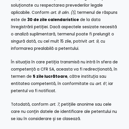
soluționate cu respectarea prevederilor legale
aplicabile. Conform
art. 8 alin. (1)
, termenul de răspuns
este de
30 de zile calendaristice
de la data
înregistrării petiției. Dacă aspectele sesizate necesită
o analiză suplimentară, termenul poate fi prelungit o
singură dată, cu cel mult 15 zile, potrivit
art. 9
, cu
informarea prealabilă a petentului.
În situația în care petiția transmisă nu intră în sfera de
competență a CFR SA, aceasta va fi redirecționată, în
termen de
5 zile lucrătoare
, către instituția sau
entitatea competentă, în conformitate cu
art. 6¹
, iar
petentul va fi notificat.
Totodată, conform
art. 7
, petițiile anonime sau cele
care nu conțin datele de identificare ale petentului nu
se iau în considerare și se clasează.