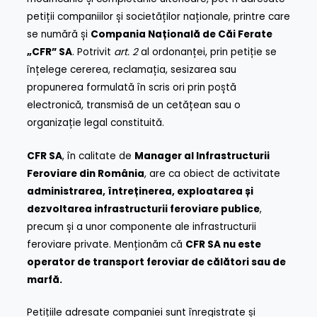
petiții companiilor și societăților naționale, printre care
se numără și
Compania Națională de Căi Ferate
„CFR” SA
. Potrivit
art. 2
al ordonanței, prin petiție se
înțelege cererea, reclamația, sesizarea sau
propunerea formulată în scris ori prin poștă
electronică, transmisă de un cetățean sau o
organizație legal constituită.
CFR SA
, în calitate de
Manager al Infrastructurii
Feroviare din România
, are ca obiect de activitate
administrarea, întreținerea, exploatarea și
dezvoltarea infrastructurii feroviare publice
,
precum și a unor componente ale infrastructurii
feroviare private. Menționăm că
CFR SA nu este
operator de transport feroviar de călători sau de
marfă.
Petițiile adresate companiei sunt înregistrate și