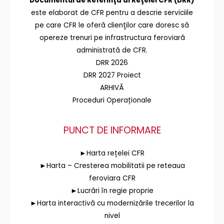
Documentul de Referinţă al Reţelei CFR (DRR)
este elaborat de CFR pentru a descrie serviciile
pe care CFR le oferă clienţilor care doresc să
opereze trenuri pe infrastructura feroviară
administrată de CFR.
DRR 2026
DRR 2027 Proiect
ARHIVĂ
Proceduri Operaționale
PUNCT DE INFORMARE
►Harta rețelei CFR
►Harta – Cresterea mobilitatii pe reteaua
feroviara CFR
►Lucrări în regie proprie
►Harta interactivă cu modernizările trecerilor la
nivel