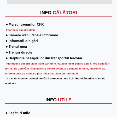
INFO
CĂLĂTORI
►Mersul trenurilor CFR
Informatii din circulaţie
►Camere web / tabele informare
►Informaţii din gări
►Trenul meu
►Trenuri directe
►Drepturile pasagerilor din transportul feroviar
Informaţiile din circulaţie sunt variabile, valabile doar pentru data şi ora solicitării
lor.
Nu ne asumăm răspunderea pentru eventuale pagube directe, indirecte sau
circumstanțiale produse prin utilizarea acestor informații.
În caz de urgenţe, apelaţi numărul european unic 112. Gratuit în orice reţea de
telefonie.
INFO
UTILE
►Legături utile