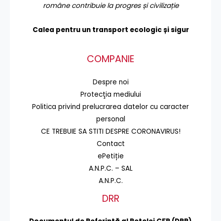
române contribuie la progres și civilizație
Calea pentru un transport
ecologic și sigur
COMPANIE
Despre noi
Protecţia mediului
Politica privind prelucrarea datelor cu caracter
personal
CE TREBUIE SA STITI DESPRE CORONAVIRUS!
Contact
ePetiție
A.N.P.C. – SAL
A.N.P.C.
DRR