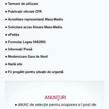
►Termeni de utilizare
►Publicații oficiale CFR
►Acreditare reprezentanți Mass-Media
►Solicitare acces filmare Mass-Media
►ePetiție
►Formular Legea 544/2001
►Informații Presă
►Modernizare Gara de Nord
►Hartă site
►Fii pregătit pentru situații de urgență
ANUNŢURI
►ANUNȚ de selecție pentru ocuparea a 1 post de