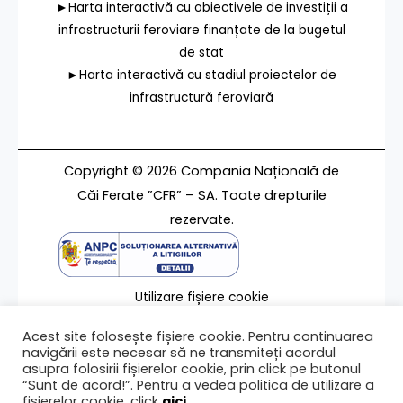
►Harta interactivă cu obiectivele de investiții a
infrastructurii feroviare finanțate de la bugetul
de stat
►Harta interactivă cu stadiul proiectelor de
infrastructură feroviară
Copyright © 2026 Compania Națională de
Căi Ferate ”CFR” – SA. Toate drepturile
rezervate.
Utilizare fișiere cookie
Termeni de utilizare
Acest site folosește fișiere cookie. Pentru continuarea
Contact
navigării este necesar să ne transmiteți acordul
asupra folosirii fișierelor cookie, prin click pe butonul
“Sunt de acord!”. Pentru a vedea politica de utilizare a
fișierelor cookie, click
aici
.