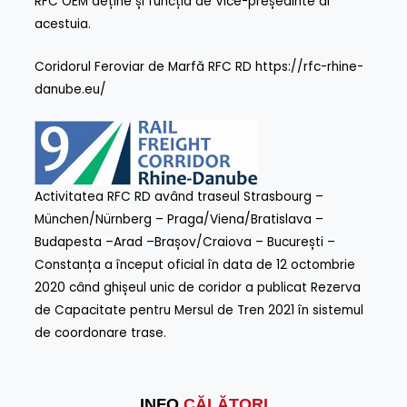
RFC OEM deține și funcția de Vice-președinte al
acestuia.
Coridorul Feroviar de Marfă RFC RD https://rfc-rhine-
danube.eu/
Activitatea RFC RD având traseul Strasbourg –
München/Nürnberg – Praga/Viena/Bratislava –
Budapesta –Arad –Brașov/Craiova – București –
Constanța a început oficial în data de 12 octombrie
2020 când ghișeul unic de coridor a publicat Rezerva
de Capacitate pentru Mersul de Tren 2021 în sistemul
de coordonare trase.
INFO
CĂLĂTORI