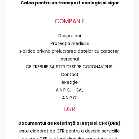
Calea pentru un transport
ecologic și sigur
COMPANIE
Despre noi
Protecţia mediului
Politica privind prelucrarea datelor cu caracter
personal
CE TREBUIE SA STITI DESPRE CORONAVIRUS!
Contact
ePetiție
A.N.P.C. – SAL
A.N.P.C.
DRR
Documentul de Referinţă al Reţelei CFR (DRR)
este elaborat de CFR pentru a descrie serviciile
pe care CFR le oferă clienţilor care doresc să