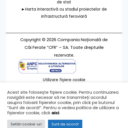
de stat
►Harta interactivă cu stadiul proiectelor de
infrastructură feroviară
Copyright © 2026 Compania Națională de
Căi Ferate ”CFR” – SA. Toate drepturile
rezervate.
Utilizare fișiere cookie
Termeni de utilizare
Acest site folosește fișiere cookie. Pentru continuarea
Contact
navigării este necesar să ne transmiteți acordul
asupra folosirii fișierelor cookie, prin click pe butonul
“Sunt de acord!”. Pentru a vedea politica de utilizare a
fișierelor cookie, click
aici
.
Ultima modificare a paginii 17/01/2024
Setări cookie-uri
Sunt de acord!