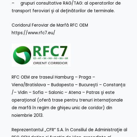
– grupuri consultative RAG/TAG: al operatorilor de
transport feroviari și al deținătorilor de terminale.
Coridorul Feroviar de Marfă RFC OEM
https://www.rfc7.eu/
RFC OEM are traseul Hamburg – Praga –
Viena/Bratislava – Budapesta – București – Constanța
/– Vidin – Sofia – Salonic – Atena – Patras și este
operațional (oferă trase pentru trenuri internaționale
de marfă în regim de ghișeu unic de coridor) din
noiembrie 2013.
Reprezentantul „CFR” S.A. în Consiliul de Administraţie al