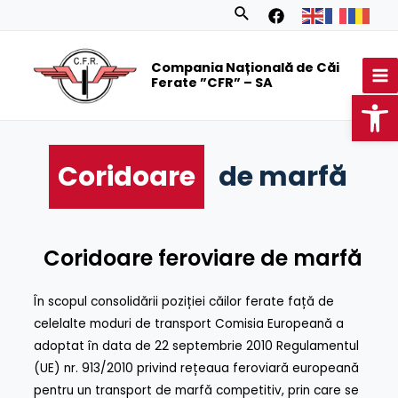
Skip
Search
to
MA
content
Compania Națională de Căi
M
Ferate ”CFR” – SA
Op
Coridoare
de marfă
Coridoare feroviare de marfă
În scopul consolidării poziției căilor ferate față de
celelalte moduri de transport Comisia Europeană a
adoptat în data de 22 septembrie 2010 Regulamentul
(UE) nr. 913/2010 privind rețeaua feroviară europeană
pentru un transport de marfă competitiv, prin care se