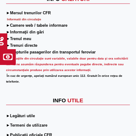
►Mersul trenurilor CFR
Informatii din circulaţie
►Camere web / tabele informare
►Informaţii din gări
►Trenul meu
►Trenuri directe
►Drepturile pasagerilor din transportul feroviar
Informaţiile din circulaţie sunt variabile, valabile doar pentru data şi ora solicitării
lor.
Nu ne asumăm răspunderea pentru eventuale pagube directe, indirecte sau
circumstanțiale produse prin utilizarea acestor informații.
În caz de urgenţe, apelaţi numărul european unic 112. Gratuit în orice reţea de
telefonie.
INFO
UTILE
►Legături utile
►Termeni de utilizare
►Publicații oficiale CFR