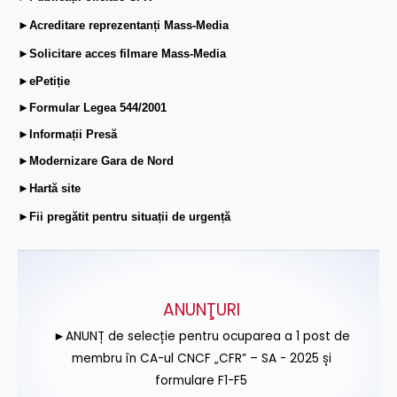
►Acreditare reprezentanți Mass-Media
►Solicitare acces filmare Mass-Media
►ePetiție
►Formular Legea 544/2001
►Informații Presă
►Modernizare Gara de Nord
►Hartă site
►Fii pregătit pentru situații de urgență
ANUNŢURI
►ANUNȚ de selecție pentru ocuparea a 1 post de
membru în CA-ul CNCF „CFR” – SA - 2025 și
formulare F1-F5