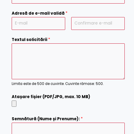
Adresă de e-mail validă
*
E
C
m
o
Textul solicitării
*
a
n
i
f
l
i
r
m
E
m
Limita este de 500 de cuvinte. Cuvinte rămase: 500.
a
i
Atașare fișier (PDF/JPG, max. 10 MB)
l
Semnătură (Nume și Prenume):
*