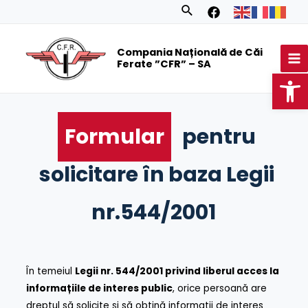
Skip
Search
to
MA
content
Compania Națională de Căi
M
Ferate ”CFR” – SA
Op
Formular
pentru
solicitare în baza Legii
nr.544/2001
În temeiul
Legii nr. 544/2001 privind liberul acces la
informațiile de interes public
, orice persoană are
dreptul să solicite și să obțină informații de interes