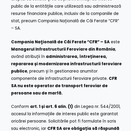
public de la entitățile care utilizează sau administrează
resurse financiare publice, inclusiv de la companiile de
stat, precum Compania Națională de Căi Ferate “CFR”
– SA.
Compania Naţională de Căi Ferate “CFR” – SA
este
Managerul Infrastructurii Feroviare din România
,
având atribuții în
administrarea, întreținerea,
repararea și modernizarea infrastructurii feroviare
publice
, precum și în gestionarea anumitor
componente ale infrastructurii feroviare private.
CFR
SA nu este operator de transport feroviar de
persoane sau de marfă.
Conform
art. 1 și art. 6 alin. (1)
din Legea nr. 544/2001,
accesul la informațiile de interes public este garantat
oricărei persoane. Solicitările pot fi formulate în scris
sau electronic, iar
CFR SA are obligația să răspundă