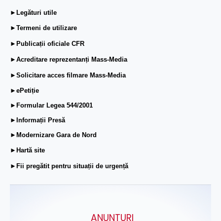
►Legături utile
►Termeni de utilizare
►Publicații oficiale CFR
►Acreditare reprezentanți Mass-Media
►Solicitare acces filmare Mass-Media
►ePetiție
►Formular Legea 544/2001
►Informații Presă
►Modernizare Gara de Nord
►Hartă site
►Fii pregătit pentru situații de urgență
ANUNŢURI