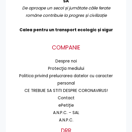
SA
De aproape un secol și jumătate căile ferate
române contribuie la progres și civilizație
Calea pentru un transport
ecologic și sigur
COMPANIE
Despre noi
Protecţia mediului
Politica privind prelucrarea datelor cu caracter
personal
CE TREBUIE SA STITI DESPRE CORONAVIRUS!
Contact
ePetiție
A.N.P.C. – SAL
A.N.P.C.
DRR