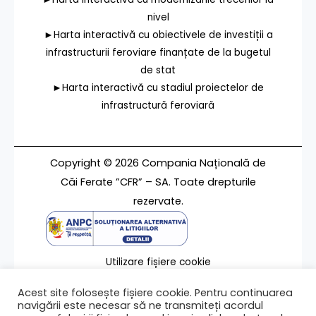
nivel
►Harta interactivă cu obiectivele de investiții a
infrastructurii feroviare finanțate de la bugetul
de stat
►Harta interactivă cu stadiul proiectelor de
infrastructură feroviară
Copyright © 2026 Compania Națională de
Căi Ferate ”CFR” – SA. Toate drepturile
rezervate.
Utilizare fișiere cookie
Termeni de utilizare
Acest site folosește fișiere cookie. Pentru continuarea
Contact
navigării este necesar să ne transmiteți acordul