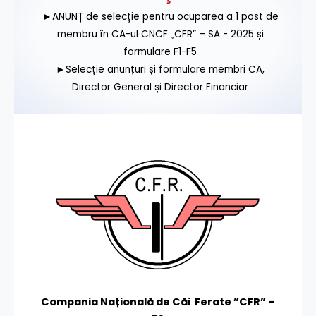
►ANUNȚ de selecție pentru ocuparea a 1 post de
membru în CA-ul CNCF „CFR” – SA - 2025 și
formulare F1-F5
►Selecție anunțuri și formulare membri CA,
Director General și Director Financiar
Compania Națională de Căi Ferate ”CFR” –