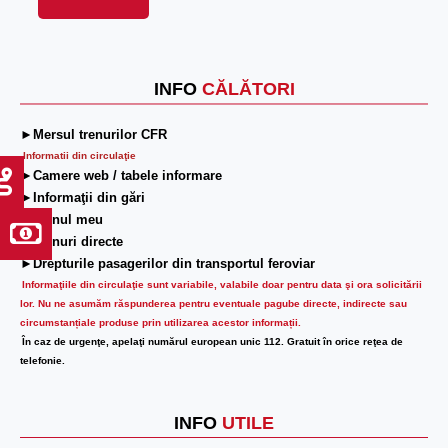
A
l
t
INFO
CĂLĂTORI
e
r
►Mersul trenurilor CFR
n
Informatii din circulaţie
►Camere web / tabele informare
a
►Informaţii din gări
t
►Trenul meu
i
►Trenuri directe
v
►Drepturile pasagerilor din transportul feroviar
e
Informaţiile din circulaţie sunt variabile, valabile doar pentru data şi ora solicitării
:
lor.
Nu ne asumăm răspunderea pentru eventuale pagube directe, indirecte sau
circumstanțiale produse prin utilizarea acestor informații.
În caz de urgenţe, apelaţi numărul european unic 112. Gratuit în orice reţea de
telefonie.
INFO
UTILE