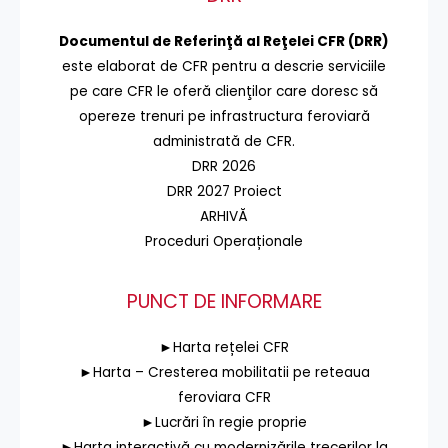
Documentul de Referinţă al Reţelei CFR (DRR)
este elaborat de CFR pentru a descrie serviciile
pe care CFR le oferă clienţilor care doresc să
opereze trenuri pe infrastructura feroviară
administrată de CFR.
DRR 2026
DRR 2027 Proiect
ARHIVĂ
Proceduri Operaționale
PUNCT DE INFORMARE
►Harta rețelei CFR
►Harta – Cresterea mobilitatii pe reteaua
feroviara CFR
►Lucrări în regie proprie
►Harta interactivă cu modernizările trecerilor la