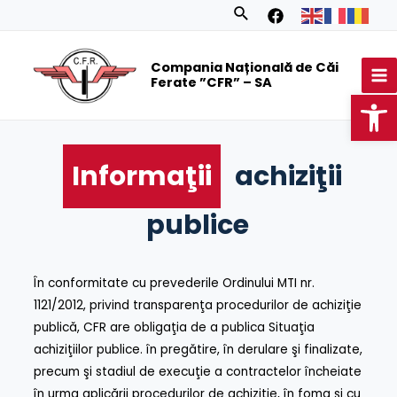
Skip
Search
to
MA
content
Compania Națională de Căi
M
Ferate ”CFR” – SA
Op
Informaţii
achiziţii
publice
În conformitate cu prevederile Ordinului MTI nr.
1121/2012, privind transparenţa procedurilor de achiziţie
publică, CFR are obligaţia de a publica Situaţia
achiziţiilor publice. în pregătire, în derulare şi finalizate,
precum şi stadiul de execuţie a contractelor încheiate
în urma aplicării procedurilor de achiziţie, în foma şi cu