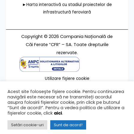
►Harta interactivă cu stadiul proiectelor de
infrastructură feroviară
Copyright © 2026 Compania Națională de
Căi Ferate ”CFR” – SA. Toate drepturile
rezervate.
Utilizare fișiere cookie
Termeni de utilizare
Acest site folosește fișiere cookie. Pentru continuarea
Contact
navigării este necesar să ne transmiteți acordul
asupra folosirii fișierelor cookie, prin click pe butonul
“Sunt de acord!”. Pentru a vedea politica de utilizare a
fișierelor cookie, click
aici
.
Ultima modificare a paginii 27/07/2026
Setări cookie-uri
Sunt de acord!