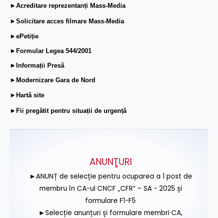
►Acreditare reprezentanți Mass-Media
►Solicitare acces filmare Mass-Media
►ePetiție
►Formular Legea 544/2001
►Informații Presă
►Modernizare Gara de Nord
►Hartă site
►Fii pregătit pentru situații de urgență
ANUNŢURI
►ANUNȚ de selecție pentru ocuparea a 1 post de
membru în CA-ul CNCF „CFR” – SA - 2025 și
formulare F1-F5
►Selecție anunțuri și formulare membri CA,