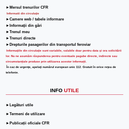
►Mersul trenurilor CFR
Informatii din circulaţie
►Camere web / tabele informare
►Informaţii din gări
►Trenul meu
►Trenuri directe
►Drepturile pasagerilor din transportul feroviar
Informaţiile din circulaţie sunt variabile, valabile doar pentru data şi ora solicitării
lor.
Nu ne asumăm răspunderea pentru eventuale pagube directe, indirecte sau
circumstanțiale produse prin utilizarea acestor informații.
În caz de urgenţe, apelaţi numărul european unic 112. Gratuit în orice reţea de
telefonie.
INFO
UTILE
►Legături utile
►Termeni de utilizare
►Publicații oficiale CFR