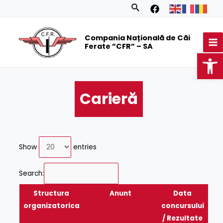
Skip
Search
to
MA
content
Compania Națională de Căi
M
Ferate ”CFR” – SA
Op
Carieră
Show
entries
Search:
Structura
Anunt
Data
organizatorica
concursului
/ Rezultate