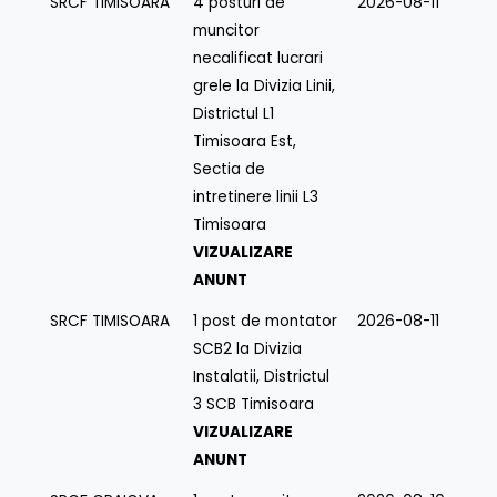
SRCF TIMISOARA
4 posturi de
2026-08-11
muncitor
necalificat lucrari
grele la Divizia Linii,
Districtul L1
Timisoara Est,
Sectia de
intretinere linii L3
Timisoara
VIZUALIZARE
ANUNT
SRCF TIMISOARA
1 post de montator
2026-08-11
SCB2 la Divizia
Instalatii, Districtul
3 SCB Timisoara
VIZUALIZARE
ANUNT