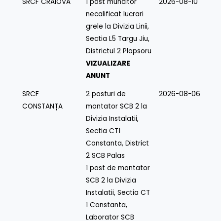
SRCF CRAIOVA
1 post muncitor
2026-08-10
necalificat lucrari
grele la Divizia Linii,
Sectia L5 Targu Jiu,
Districtul 2 Plopsoru
VIZUALIZARE
ANUNT
SRCF
2 posturi de
2026-08-06
CONSTANȚA
montator SCB 2 la
Divizia Instalatii,
Sectia CT1
Constanta, District
2 SCB Palas
1 post de montator
SCB 2 la Divizia
Instalatii, Sectia CT
1 Constanta,
Laborator SCB