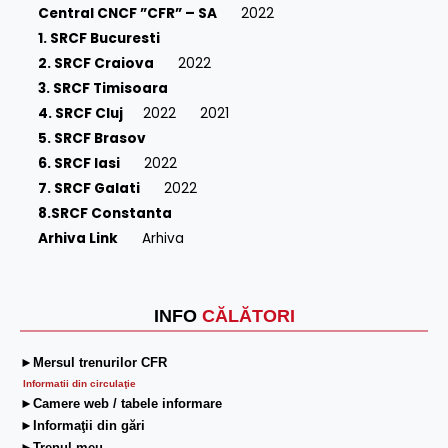
Central CNCF ”CFR” – SA
2022
1. SRCF Bucuresti
2. SRCF Craiova
2022
3. SRCF Timisoara
4. SRCF Cluj
2022
2021
5. SRCF Brasov
6. SRCF Iasi
2022
7. SRCF Galati
2022
8.SRCF Constanta
Arhiva Link
Arhiva
INFO
CĂLĂTORI
►Mersul trenurilor CFR
Informatii din circulaţie
►Camere web / tabele informare
►Informaţii din gări
►Trenul meu