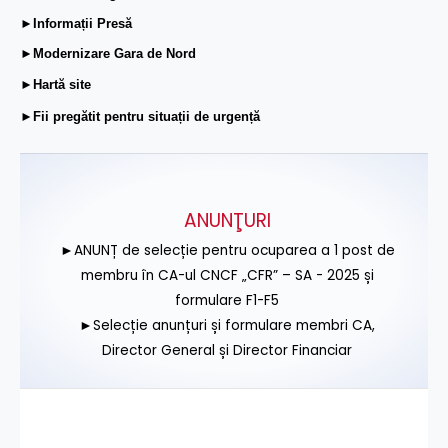
►Informații Presă
►Modernizare Gara de Nord
►Hartă site
►Fii pregătit pentru situații de urgență
ANUNŢURI
►ANUNȚ de selecție pentru ocuparea a 1 post de
membru în CA-ul CNCF „CFR” – SA - 2025 și
formulare F1-F5
►Selecție anunțuri și formulare membri CA,
Director General și Director Financiar