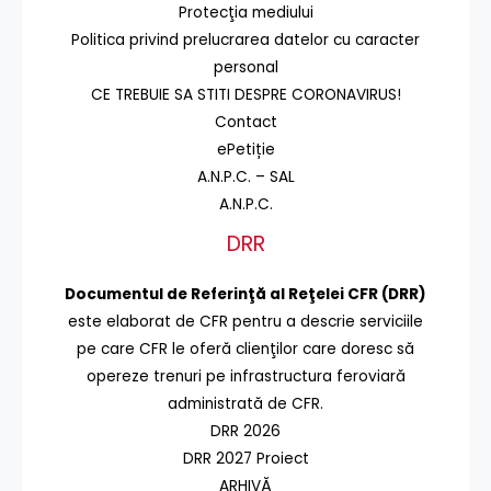
Protecţia mediului
Politica privind prelucrarea datelor cu caracter
personal
CE TREBUIE SA STITI DESPRE CORONAVIRUS!
Contact
ePetiție
A.N.P.C. – SAL
A.N.P.C.
DRR
Documentul de Referinţă al Reţelei CFR (DRR)
este elaborat de CFR pentru a descrie serviciile
pe care CFR le oferă clienţilor care doresc să
opereze trenuri pe infrastructura feroviară
administrată de CFR.
DRR 2026
DRR 2027 Proiect
ARHIVĂ