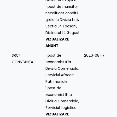
Districtul L8 Spicu
1 post de muncitor
necalificat conditii
grele la Divizia Linii,
Sectia L4 Focsani,
Districtul L2 Gugesti
VIZUALIZARE
ANUNT
SRCF
1 post de
2026-08-17
CONSTANȚA
economist II la
Divizia Comerciala,
Serviciul Afaceri
Patrimoniale
1 post de
economist III la
Divizia Comerciala,
Serviciul Logistica
VIZUALIZARE