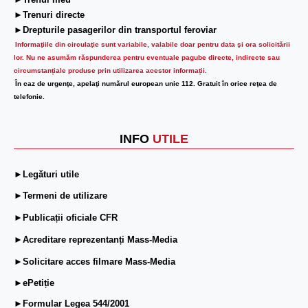
►Trenuri directe
►Drepturile pasagerilor din transportul feroviar
Informaţiile din circulaţie sunt variabile, valabile doar pentru data şi ora solicitării
lor.
Nu ne asumăm răspunderea pentru eventuale pagube directe, indirecte sau
circumstanțiale produse prin utilizarea acestor informații.
În caz de urgenţe, apelaţi numărul european unic 112. Gratuit în orice reţea de
telefonie.
INFO
UTILE
►Legături utile
►Termeni de utilizare
►Publicații oficiale CFR
►Acreditare reprezentanți Mass-Media
►Solicitare acces filmare Mass-Media
►ePetiție
►Formular Legea 544/2001