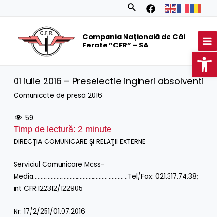
Skip
Search
to
MA
content
Compania Națională de Căi
M
Ferate ”CFR” – SA
Op
01 iulie 2016 – Preselectie ingineri absolventi
Comunicate de presă 2016
59
Timp de lectură:
2
minute
DIRECŢIA COMUNICARE ŞI RELAŢII EXTERNE
Serviciul Comunicare Mass-
Media………………………………………………………..Tel/Fax: 021.317.74.38;
int CFR:122312/122905
Nr: 17/2/251/01.07.2016