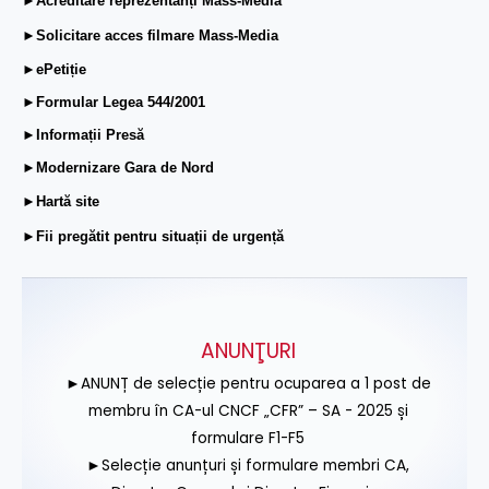
►Acreditare reprezentanți Mass-Media
►Solicitare acces filmare Mass-Media
►ePetiție
►Formular Legea 544/2001
►Informații Presă
►Modernizare Gara de Nord
►Hartă site
►Fii pregătit pentru situații de urgență
ANUNŢURI
►ANUNȚ de selecție pentru ocuparea a 1 post de
membru în CA-ul CNCF „CFR” – SA - 2025 și
formulare F1-F5
►Selecție anunțuri și formulare membri CA,