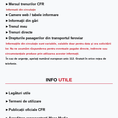
►Mersul trenurilor CFR
Informatii din circulaţie
►Camere web / tabele informare
►Informaţii din gări
►Trenul meu
►Trenuri directe
►Drepturile pasagerilor din transportul feroviar
Informaţiile din circulaţie sunt variabile, valabile doar pentru data şi ora solicitării
lor.
Nu ne asumăm răspunderea pentru eventuale pagube directe, indirecte sau
circumstanțiale produse prin utilizarea acestor informații.
În caz de urgenţe, apelaţi numărul european unic 112. Gratuit în orice reţea de
telefonie.
INFO
UTILE
►Legături utile
►Termeni de utilizare
►Publicații oficiale CFR