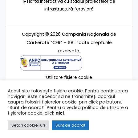
►Harta interactivă cu stadiul proiectelor de
infrastructură feroviară
Copyright © 2026 Compania Națională de
Căi Ferate ”CFR” – SA. Toate drepturile
rezervate.
Utilizare fișiere cookie
Termeni de utilizare
Acest site folosește fișiere cookie. Pentru continuarea
Contact
navigării este necesar să ne transmiteți acordul
asupra folosirii fișierelor cookie, prin click pe butonul
“Sunt de acord!”. Pentru a vedea politica de utilizare a
fișierelor cookie, click
aici
.
Ultima modificare a paginii 01/07/2016
Setări cookie-uri
Sunt de acord!