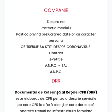
COMPANIE
Despre noi
Protecţia mediului
Politica privind prelucrarea datelor cu caracter
personal
CE TREBUIE SA STITI DESPRE CORONAVIRUS!
Contact
ePetiție
A.N.P.C. – SAL
A.N.P.C.
DRR
Documentul de Referinţă al Reţelei CFR (DRR)
este elaborat de CFR pentru a descrie serviciile
pe care CFR le oferă clienţilor care doresc să
opereze trenuri pe infrastructura feroviară