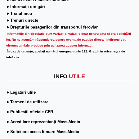
►Camere web / tabele informare
►Informaţii din gări
►Trenul meu
►Trenuri directe
►Drepturile pasagerilor din transportul feroviar
Informaţiile din circulaţie sunt variabile, valabile doar pentru data şi ora solicitării
lor.
Nu ne asumăm răspunderea pentru eventuale pagube directe, indirecte sau
circumstanțiale produse prin utilizarea acestor informații.
În caz de urgenţe, apelaţi numărul european unic 112. Gratuit în orice reţea de
telefonie.
INFO
UTILE
►Legături utile
►Termeni de utilizare
►Publicații oficiale CFR
►Acreditare reprezentanți Mass-Media
►Solicitare acces filmare Mass-Media