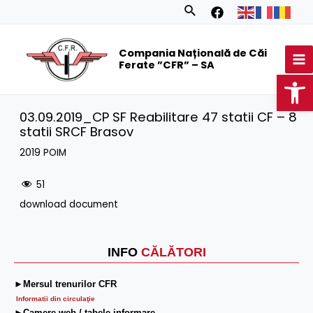
Skip
Search
to
MA
content
Compania Națională de Căi
M
Ferate ”CFR” – SA
Op
03.09.2019_CP SF Reabilitare 47 statii CF – 8
statii SRCF Brasov
2019 POIM
51
download document
INFO
CĂLĂTORI
►Mersul trenurilor CFR
Informatii din circulaţie