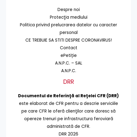
Despre noi
Protecţia mediului
Politica privind prelucrarea datelor cu caracter
personal
CE TREBUIE SA STITI DESPRE CORONAVIRUS!
Contact
ePetiție
A.N.P.C. – SAL
A.N.P.C.
DRR
Documentul de Referinţă al Reţelei CFR (DRR)
este elaborat de CFR pentru a descrie serviciile
pe care CFR le oferă clienţilor care doresc să
opereze trenuri pe infrastructura feroviară
administrată de CFR.
DRR 2026