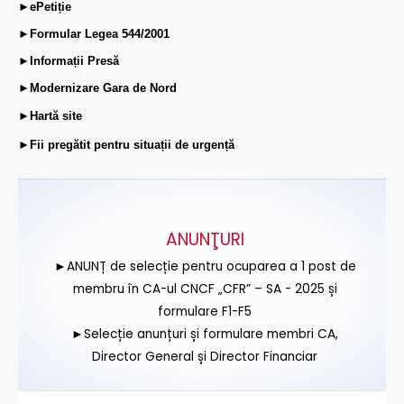
►ePetiție
►Formular Legea 544/2001
►Informații Presă
►Modernizare Gara de Nord
►Hartă site
►Fii pregătit pentru situații de urgență
ANUNŢURI
►ANUNȚ de selecție pentru ocuparea a 1 post de
membru în CA-ul CNCF „CFR” – SA - 2025 și
formulare F1-F5
►Selecție anunțuri și formulare membri CA,
Director General și Director Financiar