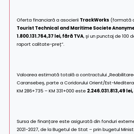
Oferta financiară a asocierii
TrackWorks
(formată 
Tourist Technical and Maritime Societe Anonym
1.800.131.764,37 lei, fără TVA
, și un punctaj de 100 
raport calitate-preț”.
Valoarea estimată totală a contractului „Reabilitarea
Caransebeș, parte a Coridorului Orient/Est-Mediteran
KM 286+735 – KM 331+000 este
2.246.031.813,49 lei
Sursa de finanțare este asigurată din fonduri exter
2021-2027, de la Bugetul de Stat – prin bugetul Minister