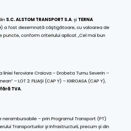
din
S.C. ALSTOM TRANSPORT S.A
. și
TERNA
e
) a fost desemnată câștigătoare, cu valoarea de
de puncte, conform criteriului aplicat „Cel mai bun
 liniei feroviare Craiova – Drobeta Turnu Severin –
ean” – LOT 2: FILIAȘI (CAP Y) – IGIROASA (CAP Y),
, fără TVA
.
ne nerambursabile – prin Programul Transport (PT)
ului Transporturilor și Infrastructurii, precum și din