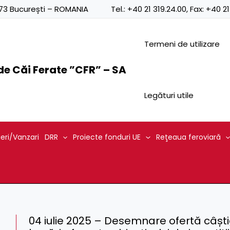
0873 București – ROMANIA
Tel.:
+40 21 319.24.00
, Fax:
+40 21
Termeni de utilizare
e Căi Ferate ”CFR” – SA
Legături utile
ieri/Vanzari
DRR
Proiecte fonduri UE
Reţeaua feroviară
04 iulie 2025 – Desemnare ofertă câști