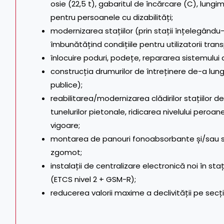
osie (22,5 t), gabaritul de încărcare (C), lungimea
pentru persoanele cu dizabilități;
modernizarea stațiilor (prin stații înțelegându
îmbunătățind condițiile pentru utilizatorii trans
înlocuire poduri, podețe, repararea sistemului
construcția drumurilor de întreținere de-a lung
publice);
reabilitarea/modernizarea clădirilor stațiilor de
tunelurilor pietonale, ridicarea nivelului pero
vigoare;
montarea de panouri fonoabsorbante și/sau sol
zgomot;
instalații de centralizare electronică noi în st
(ETCS nivel 2 + GSM-R);
reducerea valorii maxime a declivității pe se