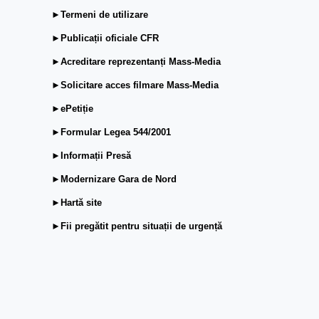
►Termeni de utilizare
►Publicații oficiale CFR
►Acreditare reprezentanți Mass-Media
►Solicitare acces filmare Mass-Media
►ePetiție
►Formular Legea 544/2001
►Informații Presă
►Modernizare Gara de Nord
►Hartă site
►Fii pregătit pentru situații de urgență