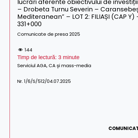
lucrări aferente obiectivului de investiți
– Drobeta Turnu Severin – Caransebeș,
Mediteranean” – LOT 2: FILIAȘI (CAP Y)
331+000
Comunicate de presa 2025
144
Timp de lectură:
3
minute
Serviciul AGA, CA și mass-media Tel. CF
Nr. 1/6/S/512/04.07.2025 Tel./Fax
COMUNICAT