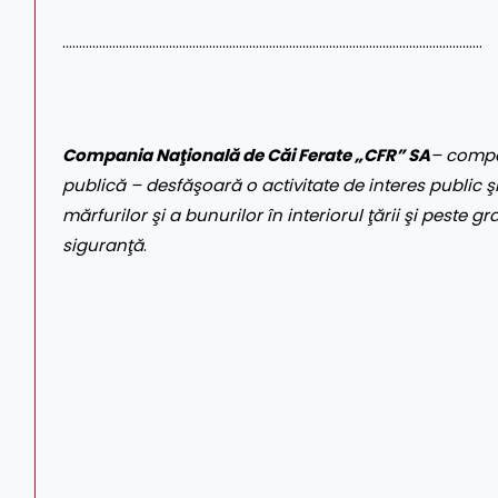
………………………………………………………………………………………………………………
Compania Naţională de Căi Ferate „CFR” SA
– compa
publică – desfăşoară o activitate de interes public şi
mărfurilor şi a bunurilor în interiorul ţării şi peste gr
siguranţă
.