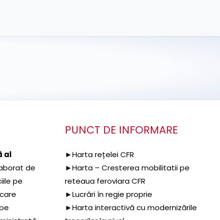
PUNCT DE INFORMARE
 al
►Harta rețelei CFR
aborat de
►Harta – Cresterea mobilitatii pe
iile pe
reteaua feroviara CFR
 care
►Lucrări în regie proprie
 pe
►Harta interactivă cu modernizările