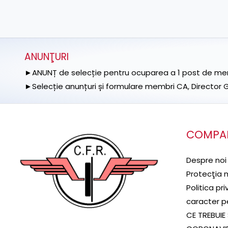
ANUNŢURI
►ANUNȚ de selecție pentru ocuparea a 1 post de memb
►Selecție anunțuri și formulare membri CA, Director Ge
COMPA
Despre noi
Protecţia 
Politica pr
caracter p
CE TREBUIE 