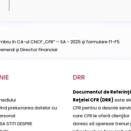
ru în CA-ul CNCF „CFR” – SA - 2025 și formulare F1-F5
neral și Director Financiar
NIE
DRR
Documentul de Referinţă
mediului
Reţelei CFR (DRR)
este el
ivind prelucrarea datelor cu
CFR pentru a descrie servic
ersonal
care CFR le oferă clienţilor
SA STITI DESPRE
doresc să opereze trenuri