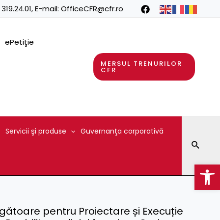
 319.24.01
, E-mail:
OfficeCFR@cfr.ro
ePetiţie
MERSUL TRENURILOR
CFR
Servicii şi produse
Guvernanţa corporativă
Searc
Op
gătoare pentru Proiectare și Execuție