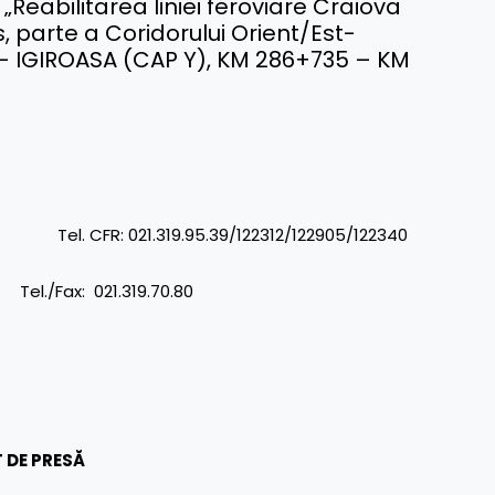
i „Reabilitarea liniei feroviare Craiova
 parte a Coridorului Orient/Est-
 – IGIROASA (CAP Y), KM 286+735 – KM
R: 021.319.95.39/122312/122905/122340
: 021.319.70.80
 DE PRESĂ