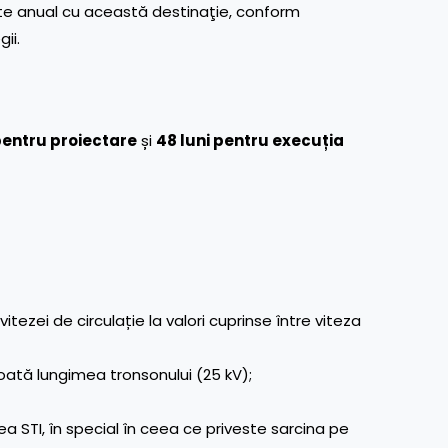
bate anual cu această destinaţie, conform
ii.
 pentru proiectare
și
48 luni pentru execuția
tezei de circulație la valori cuprinse între viteza
toată lungimea tronsonului (25 kV);
ea STI, în special în ceea ce priveste sarcina pe