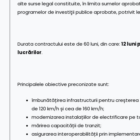
alte surse legal constituite, în limita sumelor apro
programelor de investiţii publice aprobate, potrivit leg
Durata contractului este de 60 luni, din care:
12 luni
lucrărilor
.
Principalele obiective preconizate sunt:
îmbunătățirea infrastructurii pentru creșterea vi
de 120 km/h și cea de 160 km/h;
modernizarea instalațiilor de electrificare pe 
mărirea capacității de tranzit;
asigurarea interoperabilității prin implementar