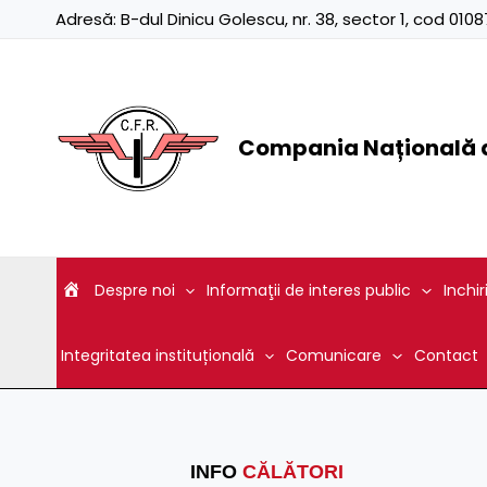
Skip
Adresă:
B-dul Dinicu Golescu, nr. 38, sector 1, cod 01
to
content
Compania Națională d
Despre noi
Informaţii de interes public
Inchir
Integritatea instituțională
Comunicare
Contact
INFO
CĂLĂTORI