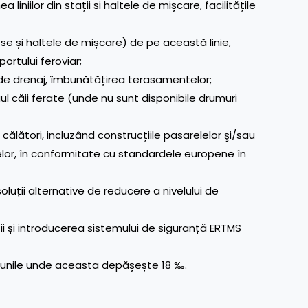
 liniilor din stații si haltele de mișcare, facilitățile
-se și haltele de mișcare) de pe această linie,
portului feroviar;
 de drenaj, îmbunătățirea terasamentelor;
ul căii ferate (unde nu sunt disponibile drumuri
 călători, incluzând construcțiile pasarelelor şi/sau
anelor, în conformitate cu standardele europene în
uții alternative de reducere a nivelului de
ații și introducerea sistemului de siguranță ERTMS
cțiunile unde aceasta depășește 18 ‰.