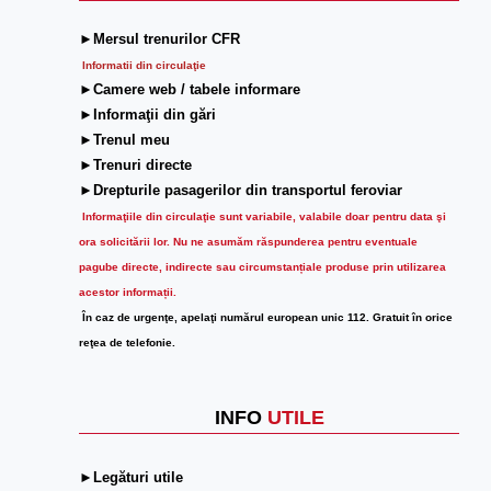
►Mersul trenurilor CFR
Informatii din circulaţie
►Camere web / tabele informare
►Informaţii din gări
►Trenul meu
►Trenuri directe
►Drepturile pasagerilor din transportul feroviar
Informaţiile din circulaţie sunt variabile, valabile doar pentru data şi
ora solicitării lor.
Nu ne asumăm răspunderea pentru eventuale
pagube directe, indirecte sau circumstanțiale produse prin utilizarea
acestor informații.
În caz de urgenţe, apelaţi numărul european unic 112. Gratuit în orice
reţea de telefonie.
INFO
UTILE
►Legături utile