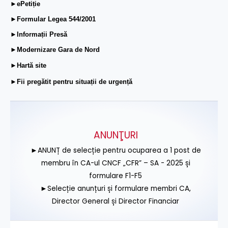
►ePetiție
►Formular Legea 544/2001
►Informații Presă
►Modernizare Gara de Nord
►Hartă site
►Fii pregătit pentru situații de urgență
ANUNŢURI
►ANUNȚ de selecție pentru ocuparea a 1 post de
membru în CA-ul CNCF „CFR” – SA - 2025 și
formulare F1-F5
►Selecție anunțuri și formulare membri CA,
Director General și Director Financiar