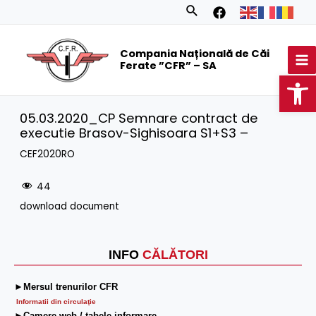
Skip
Search
to
MA
content
Compania Națională de Căi
M
Ferate ”CFR” – SA
Op
05.03.2020_CP Semnare contract de
executie Brasov-Sighisoara S1+S3 –
CEF2020RO
44
download document
INFO
CĂLĂTORI
►Mersul trenurilor CFR
Informatii din circulaţie