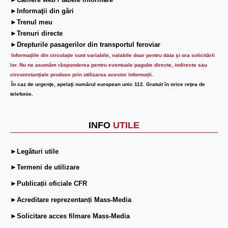
►Camere web / tabele informare
►Informaţii din gări
►Trenul meu
►Trenuri directe
►Drepturile pasagerilor din transportul feroviar
Informaţiile din circulaţie sunt variabile, valabile doar pentru data şi ora solicitării
lor.
Nu ne asumăm răspunderea pentru eventuale pagube directe, indirecte sau
circumstanțiale produse prin utilizarea acestor informații.
În caz de urgenţe, apelaţi numărul european unic 112. Gratuit în orice reţea de
telefonie.
INFO
UTILE
►Legături utile
►Termeni de utilizare
►Publicații oficiale CFR
►Acreditare reprezentanți Mass-Media
►Solicitare acces filmare Mass-Media