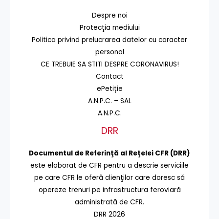
Despre noi
Protecţia mediului
Politica privind prelucrarea datelor cu caracter
personal
CE TREBUIE SA STITI DESPRE CORONAVIRUS!
Contact
ePetiție
A.N.P.C. – SAL
A.N.P.C.
DRR
Documentul de Referinţă al Reţelei CFR (DRR)
este elaborat de CFR pentru a descrie serviciile
pe care CFR le oferă clienţilor care doresc să
opereze trenuri pe infrastructura feroviară
administrată de CFR.
DRR 2026