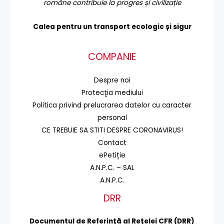
române contribuie la progres și civilizație
Calea pentru un transport
ecologic și sigur
COMPANIE
Despre noi
Protecţia mediului
Politica privind prelucrarea datelor cu caracter
personal
CE TREBUIE SA STITI DESPRE CORONAVIRUS!
Contact
ePetiție
A.N.P.C. – SAL
A.N.P.C.
DRR
Documentul de Referinţă al Reţelei CFR (DRR)