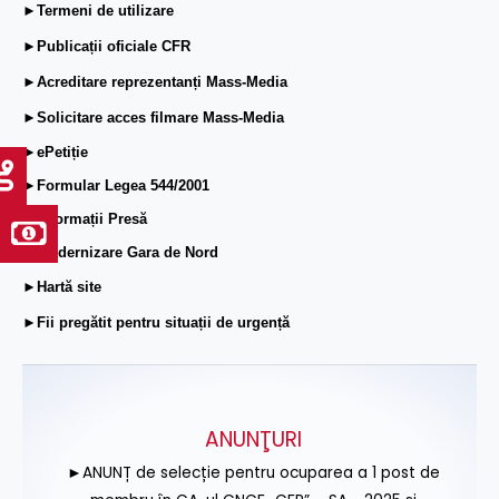
►Termeni de utilizare
►Publicații oficiale CFR
►Acreditare reprezentanți Mass-Media
►Solicitare acces filmare Mass-Media
►ePetiție
►Formular Legea 544/2001
►Informații Presă
►Modernizare Gara de Nord
►Hartă site
►Fii pregătit pentru situații de urgență
ANUNŢURI
►ANUNȚ de selecție pentru ocuparea a 1 post de