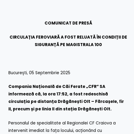
COMUNICAT DE PRESĂ
CIRCULAȚIA FEROVIARĂ A FOST RELUATĂ ÎN CONDIȚII DE
SIGURANȚĂ PE MAGISTRALA 100
București, 05 Septembrie 2025
Compania Națională de Căi Ferate „CFR” SA
informează că, la ora 17:52, a fost redeschisă
circulația pe distanța Drăgănești Olt – Fărcașele, fir
II, precum și pe linia II din stația Drăgănești Olt.
Personalul de specialitate al Regionalei CF Craiova a
intervenit imediat la fața locului, acționând cu