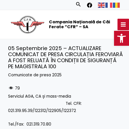
Skip
Search
to
MA
content
Compania Națională de Căi
M
Ferate ”CFR” – SA
Op
05 Septembrie 2025 – ACTUALIZARE
COMUNICAT DE PRESA CIRCULAȚIA FEROVIARĂ
A FOST RELUATĂ ÎN CONDIȚII DE SIGURANȚĂ
PE MAGISTRALA 100
Comunicate de presa 2025
79
Serviciul AGA, CA și mass-media
Tel. CFR:
021.319.95.39/122312/122905/122372
Tel./Fax: 021.319.70.80