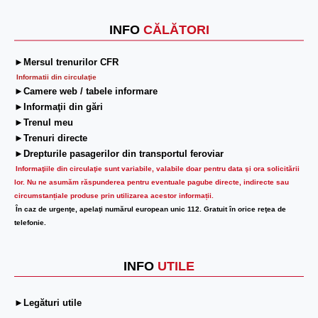
INFO
CĂLĂTORI
►Mersul trenurilor CFR
Informatii din circulaţie
►Camere web / tabele informare
►Informaţii din gări
►Trenul meu
►Trenuri directe
►Drepturile pasagerilor din transportul feroviar
Informaţiile din circulaţie sunt variabile, valabile doar pentru data şi ora solicitării
lor.
Nu ne asumăm răspunderea pentru eventuale pagube directe, indirecte sau
circumstanțiale produse prin utilizarea acestor informații.
În caz de urgenţe, apelaţi numărul european unic 112. Gratuit în orice reţea de
telefonie.
INFO
UTILE
►Legături utile