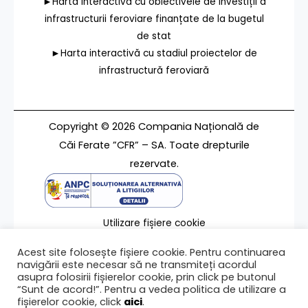
►Harta interactivă cu obiectivele de investiții a
infrastructurii feroviare finanțate de la bugetul
de stat
►Harta interactivă cu stadiul proiectelor de
infrastructură feroviară
Copyright © 2026 Compania Națională de
Căi Ferate ”CFR” – SA. Toate drepturile
rezervate.
Utilizare fișiere cookie
Termeni de utilizare
Acest site folosește fișiere cookie. Pentru continuarea
Contact
navigării este necesar să ne transmiteți acordul
asupra folosirii fișierelor cookie, prin click pe butonul
“Sunt de acord!”. Pentru a vedea politica de utilizare a
fișierelor cookie, click
aici
.