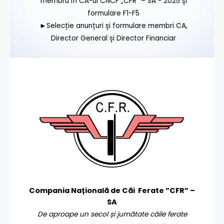
membru în CA-ul CNCF „CFR” – SA - 2025 și
formulare F1-F5
►Selecție anunțuri și formulare membri CA,
Director General și Director Financiar
Compania Națională de Căi Ferate ”CFR” –
SA
De aproape un secol și jumătate căile ferate