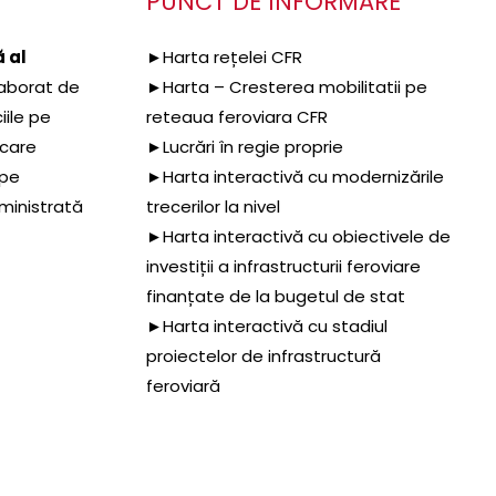
PUNCT DE INFORMARE
 al
►Harta rețelei CFR
aborat de
►Harta – Cresterea mobilitatii pe
iile pe
reteaua feroviara CFR
 care
►Lucrări în regie proprie
 pe
►Harta interactivă cu modernizările
dministrată
trecerilor la nivel
►Harta interactivă cu obiectivele de
investiții a infrastructurii feroviare
finanțate de la bugetul de stat
►Harta interactivă cu stadiul
proiectelor de infrastructură
feroviară