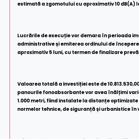
estimată a zgomotului cu aproximativ 10 dB(A) la
Lucrările de execuție vor demara în perioada im
administrative și emiterea ordinului de începere
aproximativ 5 luni, cu termen de finalizare prev
Valoarea totală a investiției este de 10.813.530,00
panourile fonoabsorbante vor avea înălțimi variab
1.000 metri, fiind instalate la distanțe optimiza
normelor tehnice, de siguranță și urbanistice în 