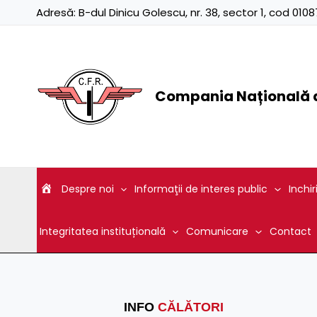
Skip
Adresă:
B-dul Dinicu Golescu, nr. 38, sector 1, cod 01
to
content
Compania Națională d
Despre noi
Informaţii de interes public
Inchir
Integritatea instituțională
Comunicare
Contact
INFO
CĂLĂTORI