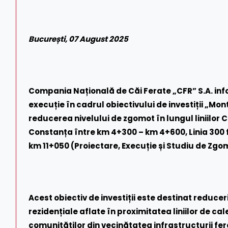
București, 07 August 2025
Compania Națională de Căi Ferate „CFR” S.A. in
execuție în cadrul obiectivului de investiții „M
reducerea nivelului de zgomot în lungul liniilor CF 
Constanța între km 4+300 – km 4+600, Linia 300 f
km 11+050 (Proiectare, Execuție și Studiu de Zgo
Acest obiectiv de investiții este destinat reduceri
rezidențiale aflate în proximitatea liniilor de cale
comunităților din vecinătatea infrastructurii fer