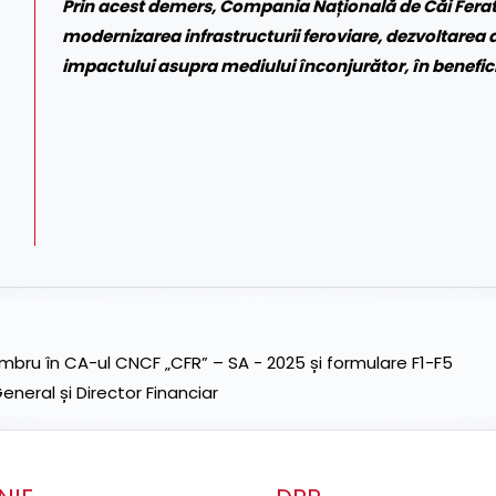
Prin acest demers, Compania Națională de Căi Ferat
modernizarea infrastructurii feroviare, dezvoltarea d
impactului asupra mediului înconjurător, în beneficiu
ru în CA-ul CNCF „CFR” – SA - 2025 și formulare F1-F5
neral și Director Financiar