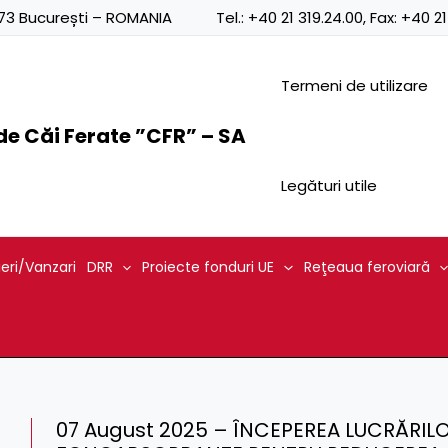
0873 București – ROMANIA
Tel.:
+40 21 319.24.00
, Fax:
+40 21
Termeni de utilizare
e Căi Ferate ”CFR” – SA
Legături utile
ieri/Vanzari
DRR
Proiecte fonduri UE
Reţeaua feroviară
07 August 2025 – ÎNCEPEREA LUCRĂRI