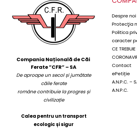
COMPA
Despre noi
Protecţia 
Politica pr
caracter p
CE TREBUIE 
CORONAVI
Compania Națională de Căi
Contact
Ferate ”CFR” – SA
ePetiție
De aproape un secol și jumătate
A.N.P.C. – 
căile ferate
A.N.P.C.
române contribuie la progres și
civilizație
Calea pentru un transport
ecologic și sigur