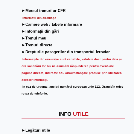
►Mersul trenurilor CFR
Informatii din circulaţie
►Camere web / tabele informare
►Informaţii din gări
►Trenul meu
►Trenuri directe
►Drepturile pasagerilor din transportul feroviar
Informaţiile din circulaţie sunt variabile, valabile doar pentru data şi
ora solicitării lor.
Nu ne asumăm răspunderea pentru eventuale
pagube directe, indirecte sau circumstanțiale produse prin utilizarea
acestor informații.
În caz de urgenţe, apelaţi numărul european unic 112. Gratuit în orice
reţea de telefonie.
INFO
UTILE
►Legături utile