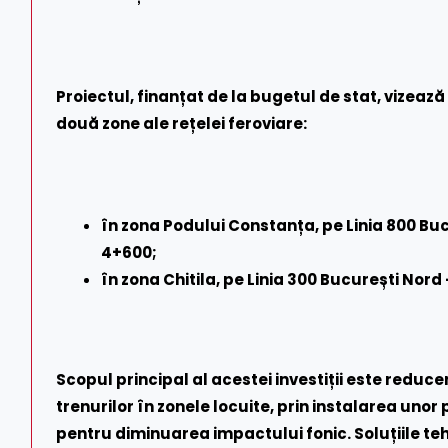
Proiectul, finanțat de la bugetul de stat, vize
două zone ale rețelei feroviare:
în zona Podului Constanța, pe Linia 800 Bu
4+600;
în zona Chitila, pe Linia 300 București Nord
Scopul principal al acestei investiții este reduc
trenurilor în zonele locuite, prin instalarea un
pentru diminuarea impactului fonic. Soluțiile te