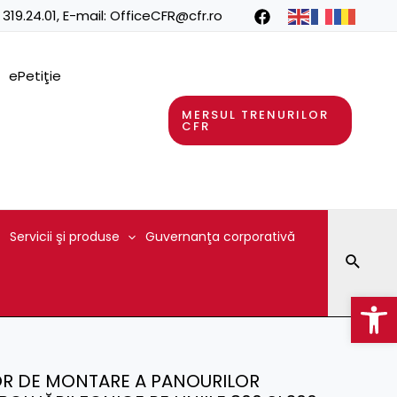
 319.24.01
, E-mail:
OfficeCFR@cfr.ro
ePetiţie
MERSUL TRENURILOR
CFR
Servicii şi produse
Guvernanţa corporativă
Searc
Op
LOR DE MONTARE A PANOURILOR