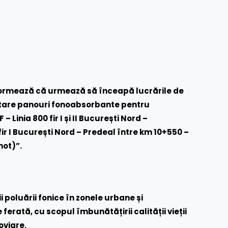
formează că urmează să înceapă lucrările de
ontare panouri fonoabsorbante pentru
– Linia 800 fir I și II București Nord –
ir I București Nord – Predeal între km 10+550 –
mot)”.
i poluării fonice în zonele urbane și
 ferată, cu scopul îmbunătățirii calității vieții
oviare.