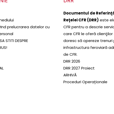
NIE
DRR
Documentul de Referinţă
mediului
Reţelei CFR (DRR)
este el
ivind prelucrarea datelor cu
CFR pentru a descrie servic
ersonal
care CFR le oferă clienţilor
SA STITI DESPRE
doresc să opereze trenuri
RUS!
infrastructura feroviară a
de CFR.
DRR 2026
SAL
DRR 2027 Proiect
ARHIVĂ
Proceduri Operaționale