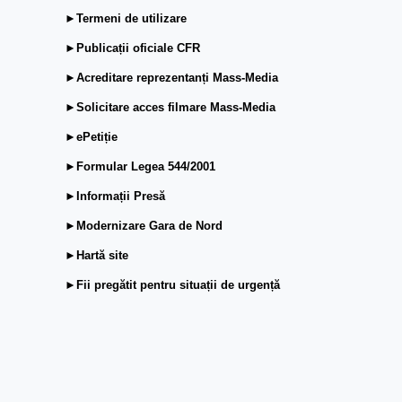
►Termeni de utilizare
►Publicații oficiale CFR
►Acreditare reprezentanți Mass-Media
►Solicitare acces filmare Mass-Media
►ePetiție
►Formular Legea 544/2001
►Informații Presă
►Modernizare Gara de Nord
►Hartă site
►Fii pregătit pentru situații de urgență