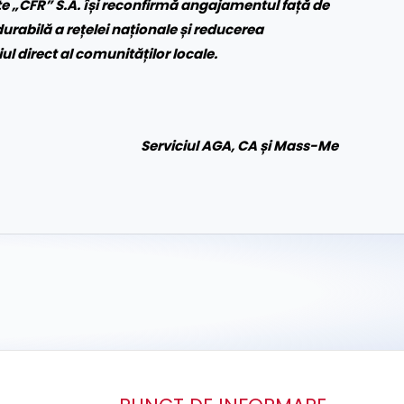
e „CFR” S.A. își reconfirmă angajamentul față de
urabilă a rețelei naționale și reducerea
l direct al comunităților locale.
Serviciul AGA, CA și Mass-Me