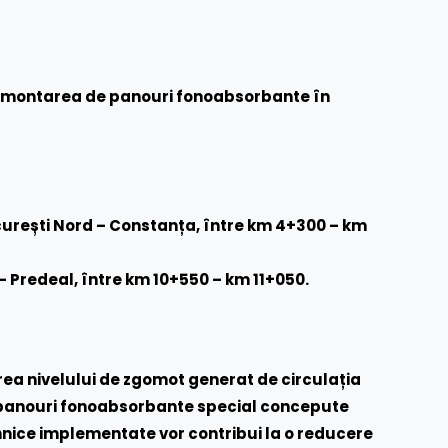
ază montarea de panouri fonoabsorbante în
curești Nord – Constanța, între km 4+300 – km
 – Predeal, între km 10+550 – km 11+050.
erea nivelului de zgomot generat de circulația
or panouri fonoabsorbante special concepute
hnice implementate vor contribui la o reducere