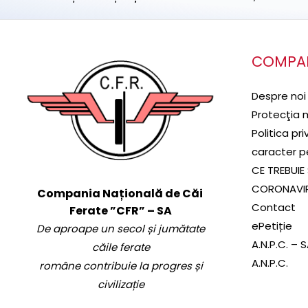
COMPA
Despre noi
Protecţia 
Politica pr
caracter p
CE TREBUIE 
CORONAVI
Compania Națională de Căi
Contact
Ferate ”CFR” – SA
ePetiție
De aproape un secol și jumătate
A.N.P.C. – 
căile ferate
A.N.P.C.
române contribuie la progres și
civilizație