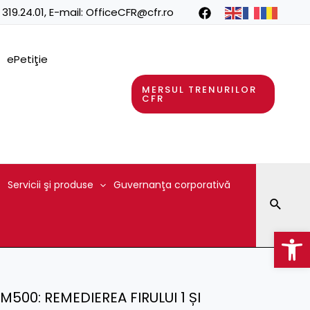
 319.24.01
, E-mail:
OfficeCFR@cfr.ro
ePetiţie
MERSUL TRENURILOR
CFR
Servicii şi produse
Guvernanţa corporativă
Searc
Op
M500: REMEDIEREA FIRULUI 1 ȘI