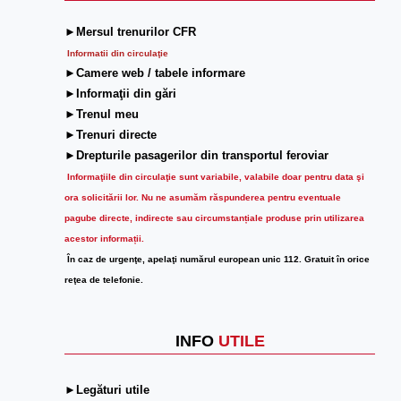
►Mersul trenurilor CFR
Informatii din circulaţie
►Camere web / tabele informare
►Informaţii din gări
►Trenul meu
►Trenuri directe
►Drepturile pasagerilor din transportul feroviar
Informaţiile din circulaţie sunt variabile, valabile doar pentru data şi
ora solicitării lor.
Nu ne asumăm răspunderea pentru eventuale
pagube directe, indirecte sau circumstanțiale produse prin utilizarea
acestor informații.
În caz de urgenţe, apelaţi numărul european unic 112. Gratuit în orice
reţea de telefonie.
INFO
UTILE
►Legături utile