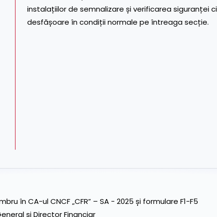
instalațiilor de semnalizare și verificarea siguranței ci
desfășoare în condiții normale pe întreaga secție.
ru în CA-ul CNCF „CFR” – SA - 2025 și formulare F1-F5
neral și Director Financiar