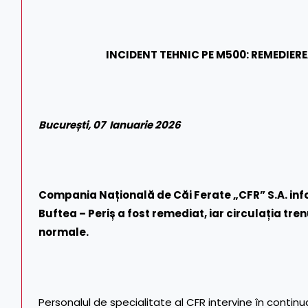
INCIDENT TEHNIC PE M500: REMEDIEREA 
București, 07 Ianuarie 2026
Compania Națională de Căi Ferate „CFR” S.A. inform
Buftea – Periș a fost remediat, iar circulația trenu
normale.
Personalul de specialitate al CFR intervine în continua