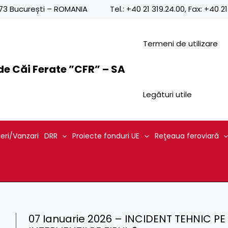
0873 București – ROMANIA
Tel.:
+40 21 319.24.00
, Fax:
+40 21
Termeni de utilizare
e Căi Ferate ”CFR” – SA
Legături utile
ieri/Vanzari
DRR
Proiecte fonduri UE
Reţeaua feroviară
07 Ianuarie 2026 – INCIDENT TEHNIC PE 