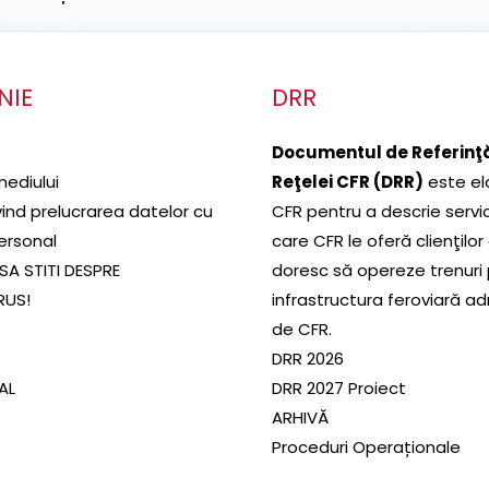
NIE
DRR
Documentul de Referinţă
mediului
Reţelei CFR (DRR)
este el
ivind prelucrarea datelor cu
CFR pentru a descrie servic
ersonal
care CFR le oferă clienţilor
SA STITI DESPRE
doresc să opereze trenuri
RUS!
infrastructura feroviară a
de CFR.
DRR 2026
SAL
DRR 2027 Proiect
ARHIVĂ
Proceduri Operaționale