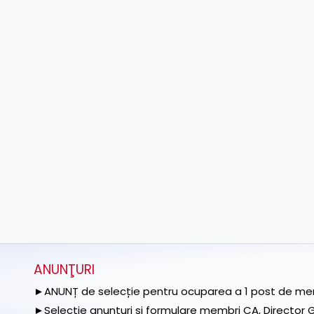
ANUNŢURI
►ANUNȚ de selecție pentru ocuparea a 1 post de memb
►Selecție anunțuri și formulare membri CA, Director Ge