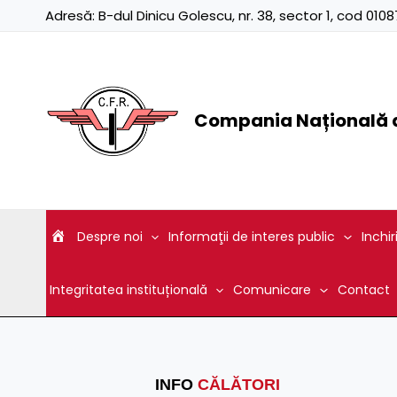
Skip
Adresă:
B-dul Dinicu Golescu, nr. 38, sector 1, cod 01
to
content
Compania Națională d
Despre noi
Informaţii de interes public
Inchir
Integritatea instituțională
Comunicare
Contact
INFO
CĂLĂTORI