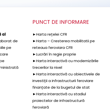
PUNCT DE INFORMARE
 al
►Harta rețelei CFR
aborat de
►Harta – Cresterea mobilitatii pe
iile pe
reteaua feroviara CFR
 care
►Lucrări în regie proprie
 pe
►Harta interactivă cu modernizările
dministrată
trecerilor la nivel
►Harta interactivă cu obiectivele de
investiții a infrastructurii feroviare
finanțate de la bugetul de stat
►Harta interactivă cu stadiul
proiectelor de infrastructură
feroviară