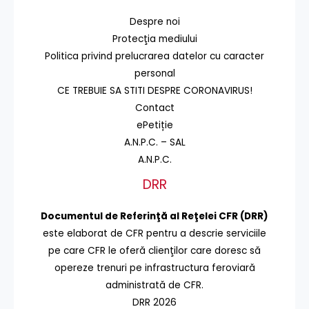
Despre noi
Protecţia mediului
Politica privind prelucrarea datelor cu caracter
personal
CE TREBUIE SA STITI DESPRE CORONAVIRUS!
Contact
ePetiție
A.N.P.C. – SAL
A.N.P.C.
DRR
Documentul de Referinţă al Reţelei CFR (DRR)
este elaborat de CFR pentru a descrie serviciile
pe care CFR le oferă clienţilor care doresc să
opereze trenuri pe infrastructura feroviară
administrată de CFR.
DRR 2026