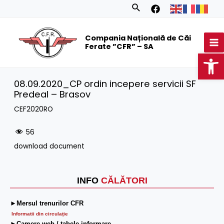
Skip
Search
to
MA
content
Compania Națională de Căi
M
Ferate ”CFR” – SA
Op
08.09.2020_CP ordin incepere servicii SF
Predeal – Brasov
CEF2020RO
56
download document
INFO
CĂLĂTORI
►Mersul trenurilor CFR
Informatii din circulaţie