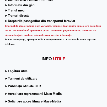
►Camere web / tabele informare
►Informaţii din gări
►Trenul meu
►Trenuri directe
►Drepturile pasagerilor din transportul feroviar
Informaţiile din circulaţie sunt variabile, valabile doar pentru data şi ora solicitării
lor.
Nu ne asumăm răspunderea pentru eventuale pagube directe, indirecte sau
circumstanțiale produse prin utilizarea acestor informații.
În caz de urgenţe, apelaţi numărul european unic 112. Gratuit în orice reţea de
telefonie.
INFO
UTILE
►Legături utile
►Termeni de utilizare
►Publicații oficiale CFR
►Acreditare reprezentanți Mass-Media
►Solicitare acces filmare Mass-Media