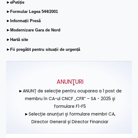
►ePetiție
►Formular Legea 544/2001
►Informații Presă
►Modernizare Gara de Nord
►Hartă site
►Fii pregătit pentru situații de urgență
ANUNŢURI
►ANUNȚ de selecție pentru ocuparea a 1 post de
membru în CA-ul CNCF „CFR” – SA - 2025 și
formulare F1-F5
►Selecție anunțuri și formulare membri CA,
Director General și Director Financiar