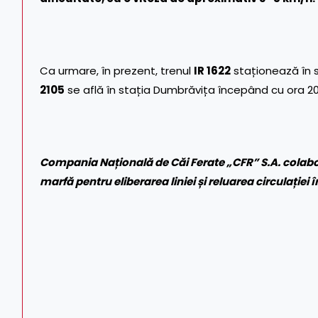
Ca urmare, în prezent, trenul
IR 1622
staționează în s
2105
se află în stația Dumbrăvița începând cu ora 20:
Compania Națională de Căi Ferate „CFR” S.A. colabo
marfă pentru eliberarea liniei și reluarea circulației 