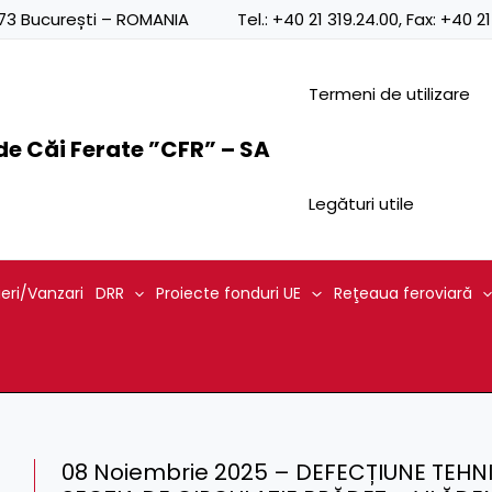
0873 București – ROMANIA
Tel.:
+40 21 319.24.00
, Fax:
+40 21
Termeni de utilizare
e Căi Ferate ”CFR” – SA
Legături utile
ieri/Vanzari
DRR
Proiecte fonduri UE
Reţeaua feroviară
08 Noiembrie 2025 – DEFECȚIUNE TEH