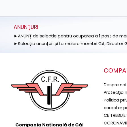
ANUNŢURI
►ANUNȚ de selecție pentru ocuparea a 1 post de memb
►Selecție anunțuri și formulare membri CA, Director Ge
COMPA
Despre noi
Protecţia 
Politica pr
caracter p
CE TREBUIE 
CORONAVI
Compania Națională de Căi