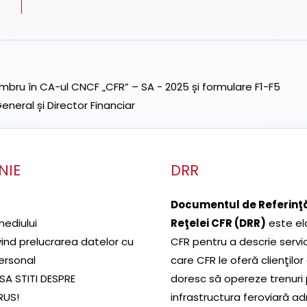
ru în CA-ul CNCF „CFR” – SA - 2025 și formulare F1-F5
neral și Director Financiar
NIE
DRR
Documentul de Referinţă
mediului
Reţelei CFR (DRR)
este el
ivind prelucrarea datelor cu
CFR pentru a descrie servic
ersonal
care CFR le oferă clienţilor
SA STITI DESPRE
doresc să opereze trenuri
RUS!
infrastructura feroviară a