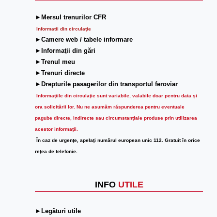
►Mersul trenurilor CFR
Informatii din circulaţie
►Camere web / tabele informare
►Informaţii din gări
►Trenul meu
►Trenuri directe
►Drepturile pasagerilor din transportul feroviar
Informaţiile din circulaţie sunt variabile, valabile doar pentru data şi
ora solicitării lor.
Nu ne asumăm răspunderea pentru eventuale
pagube directe, indirecte sau circumstanțiale produse prin utilizarea
acestor informații.
În caz de urgenţe, apelaţi numărul european unic 112. Gratuit în orice
reţea de telefonie.
INFO
UTILE
►Legături utile