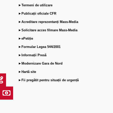
►Termeni de utilizare
►Publicații oficiale CFR
►Acreditare reprezentanți Mass-Media
►Solicitare acces filmare Mass-Media
►ePetiție
►Formular Legea 544/2001
►Informații Presă
►Modernizare Gara de Nord
►Hartă site
►Fii pregătit pentru situații de urgență