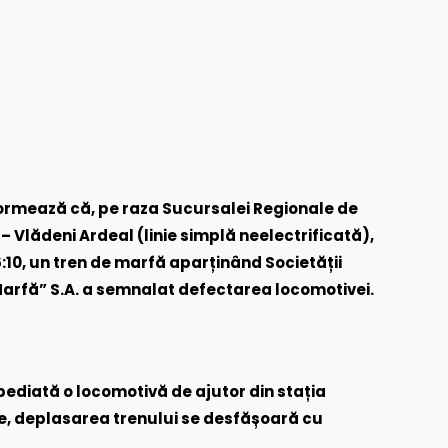
ormează că, pe raza Sucursalei Regionale de
– Vlădeni Ardeal (linie simplă neelectrificată),
:10, un tren de marfă aparținând Societății
arfă” S.A. a semnalat defectarea locomotivei.
xpediată o locomotivă de ajutor din stația
re, deplasarea trenului se desfășoară cu