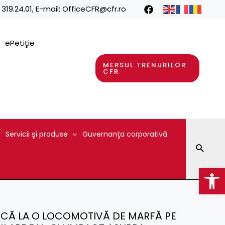
 319.24.01
, E-mail:
OfficeCFR@cfr.ro
ePetiţie
MERSUL TRENURILOR
CFR
Servicii şi produse
Guvernanţa corporativă
Searc
Op
NICĂ LA O LOCOMOTIVĂ DE MARFĂ PE