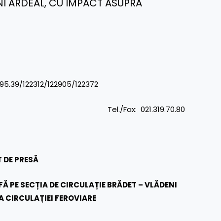
NI ARDEAL, CU IMPACT ASUPRA
CA și mass-media
2/122905/122372
: 021.319.70.80
 DE PRESĂ
Ă PE SECȚIA DE CIRCULAȚIE BRĂDET – VLĂDENI
A CIRCULAȚIEI FEROVIARE