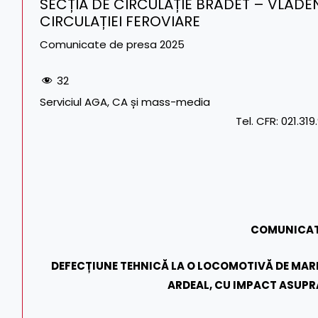
SECȚIA DE CIRCULAȚIE BRĂDET – VLĂDE
CIRCULAȚIEI FEROVIARE
Comunicate de presa 2025
32
Serviciul AGA, 
Tel. CFR: 021.319.95.39/12231
Tel./Fax
COMU
NICAT
DEFECȚIUNE TEHNICĂ LA O LOCOMOTIVĂ DE MARF
ARDEAL, CU IMPACT ASUPR