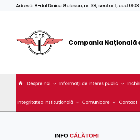
Skip
Adresă:
B-dul Dinicu Golescu, nr. 38, sector 1, cod 01
to
content
Compania Națională d
Despre noi
Informaţii de interes public
Inchir
Integritatea instituțională
Comunicare
Contact
INFO
CĂLĂTORI