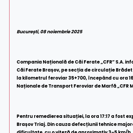
București, 08 noiembrie 2025
Compania Națională de Căi Ferate „CFR” S.A. inf
Căi Ferate Brașov, pe secția de circulație Brădet 
la kilometrul feroviar 35+700, începând cu ora 16
Naționale de Transport Feroviar de Marfă „CFR M
Pentru remedierea situației, la ora 17:17 a fost e
Brașov Triaj. Din cauza defecțiunii tehnice majo
dificultate, cu o viteză de aproximativ 3–5 km/h.