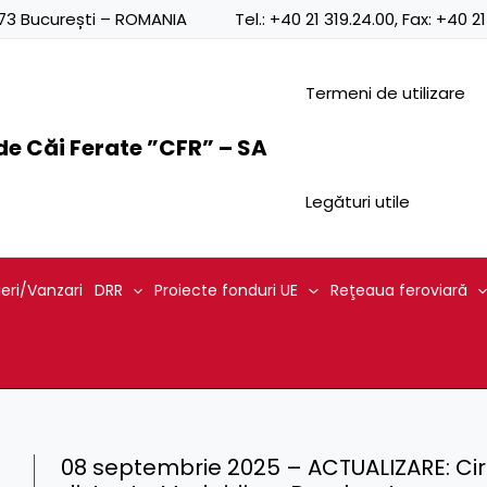
0873 București – ROMANIA
Tel.:
+40 21 319.24.00
, Fax:
+40 21
Termeni de utilizare
e Căi Ferate ”CFR” – SA
Legături utile
ieri/Vanzari
DRR
Proiecte fonduri UE
Reţeaua feroviară
08 septembrie 2025 – ACTUALIZARE: Circ