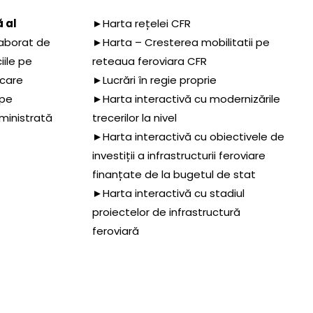
 al
►Harta rețelei CFR
aborat de
►Harta – Cresterea mobilitatii pe
iile pe
reteaua feroviara CFR
 care
►Lucrări în regie proprie
 pe
►Harta interactivă cu modernizările
dministrată
trecerilor la nivel
►Harta interactivă cu obiectivele de
investiții a infrastructurii feroviare
finanțate de la bugetul de stat
►Harta interactivă cu stadiul
proiectelor de infrastructură
feroviară