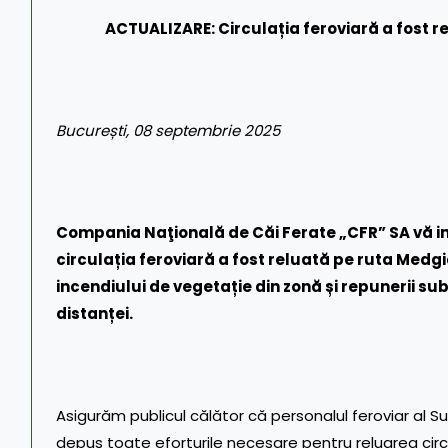
ACTUALIZARE: Circulația feroviară a fost 
București, 08 septembrie 2025
Compania Naţională de Căi Ferate „CFR” SA vă i
circulația feroviară a fost reluată pe ruta Medgi
incendiului de vegetație din zonă și repunerii sub
distanței.
Asigurăm publicul călător că personalul feroviar al 
depus toate eforturile necesare pentru reluarea circul