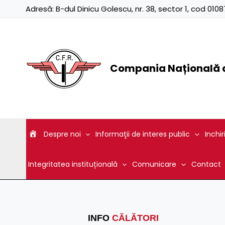
Skip
Adresă:
B-dul Dinicu Golescu, nr. 38, sector 1, cod 01
to
content
Compania Națională d
Despre noi
Informaţii de interes public
Inchir
Integritatea instituțională
Comunicare
Contact
INFO
CĂLĂTORI