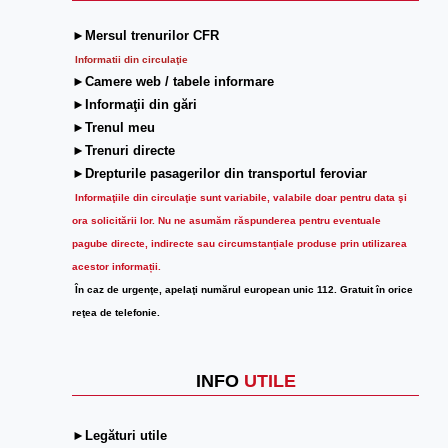
►Mersul trenurilor CFR
Informatii din circulaţie
►Camere web / tabele informare
►Informaţii din gări
►Trenul meu
►Trenuri directe
►Drepturile pasagerilor din transportul feroviar
Informaţiile din circulaţie sunt variabile, valabile doar pentru data şi
ora solicitării lor.
Nu ne asumăm răspunderea pentru eventuale
pagube directe, indirecte sau circumstanțiale produse prin utilizarea
acestor informații.
În caz de urgenţe, apelaţi numărul european unic 112. Gratuit în orice
reţea de telefonie.
INFO
UTILE
►Legături utile