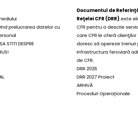
Documentul de Referinţă
mediului
Reţelei CFR (DRR)
este el
ivind prelucrarea datelor cu
CFR pentru a descrie servic
ersonal
care CFR le oferă clienţilor
SA STITI DESPRE
doresc să opereze trenuri
RUS!
infrastructura feroviară a
de CFR.
DRR 2026
SAL
DRR 2027 Proiect
ARHIVĂ
Proceduri Operaționale