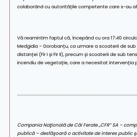
colaborând cu autoritățile competente care s-au afla
Vă reamintim faptul că, începând cu ora 17:40 circula
Medgidia – Dorobanțu, ca urmare a scoaterii de sub 
distanței (Fir I și Fir II), precum și scoaterii de sub te
incendiu de vegetație, care a necesitat intervenția p
……………………………………………………………………………………………………..…………
Compania Naţională de Căi Ferate „CFR” SA – compa
publică – desfăşoară o activitate de interes public şi