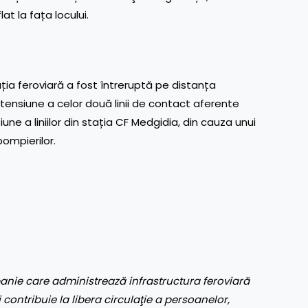
t la fața locului.
ția feroviară a fost întreruptă pe distanța
tensiune a celor două linii de contact aferente
nsiune a liniilor din stația CF Medgidia, din cauza unui
ompierilor.
…
nie care administrează infrastructura feroviară
 contribuie la libera circulaţie a persoanelor,