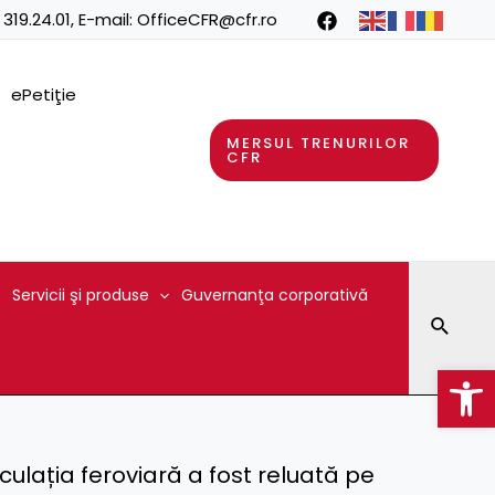
 319.24.01
, E-mail:
OfficeCFR@cfr.ro
ePetiţie
MERSUL TRENURILOR
CFR
Servicii şi produse
Guvernanţa corporativă
Searc
Op
ulația feroviară a fost reluată pe