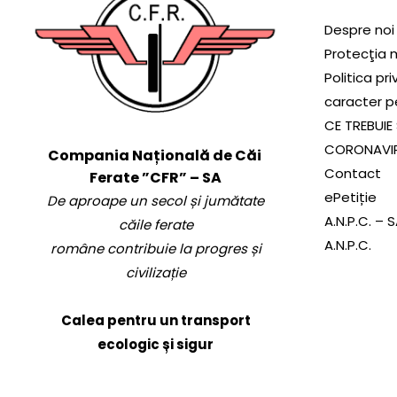
Despre noi
Protecţia 
Politica pr
caracter p
CE TREBUIE 
CORONAVI
Compania Națională de Căi
Contact
Ferate ”CFR” – SA
ePetiție
De aproape un secol și jumătate
A.N.P.C. – 
căile ferate
A.N.P.C.
române contribuie la progres și
civilizație
Calea pentru un transport
ecologic și sigur