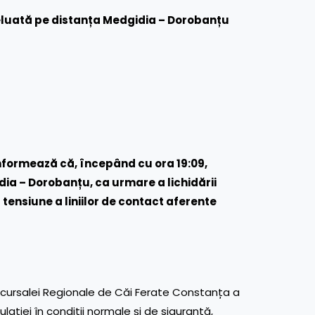
reluată pe distanța Medgidia – Dorobanțu
nformează că, începând cu ora 19:09,
dia – Dorobanțu, ca urmare a lichidării
 tensiune a liniilor de contact aferente
Sucursalei Regionale de Căi Ferate Constanța a
ației în condiții normale şi de siguranță,