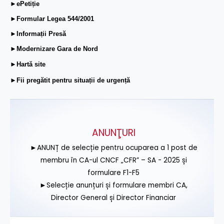
►ePetiție
►Formular Legea 544/2001
►Informații Presă
►Modernizare Gara de Nord
►Hartă site
►Fii pregătit pentru situații de urgență
ANUNŢURI
►ANUNȚ de selecție pentru ocuparea a 1 post de
membru în CA-ul CNCF „CFR” – SA - 2025 și
formulare F1-F5
►Selecție anunțuri și formulare membri CA,
Director General și Director Financiar