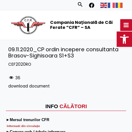
Skip
Search
to
MA
content
Compania Națională de Căi
M
Ferate ”CFR” – SA
Op
09.11.2020_CP ordin incepere consultanta
Brasov-Sighisoara S1+S3
CEF2020RO
36
download document
INFO
CĂLĂTORI
►Mersul trenurilor CFR
Informatii din circulaţie