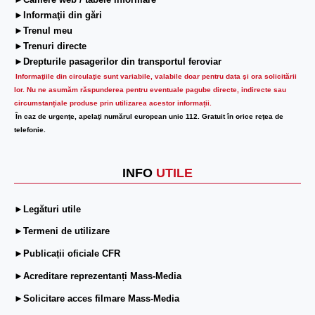
►Camere web / tabele informare
►Informaţii din gări
►Trenul meu
►Trenuri directe
►Drepturile pasagerilor din transportul feroviar
Informaţiile din circulaţie sunt variabile, valabile doar pentru data şi ora solicitării
lor.
Nu ne asumăm răspunderea pentru eventuale pagube directe, indirecte sau
circumstanțiale produse prin utilizarea acestor informații.
În caz de urgenţe, apelaţi numărul european unic 112. Gratuit în orice reţea de
telefonie.
INFO
UTILE
►Legături utile
►Termeni de utilizare
►Publicații oficiale CFR
►Acreditare reprezentanți Mass-Media
►Solicitare acces filmare Mass-Media