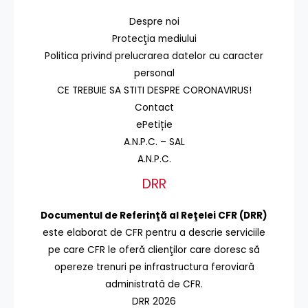
Despre noi
Protecţia mediului
Politica privind prelucrarea datelor cu caracter
personal
CE TREBUIE SA STITI DESPRE CORONAVIRUS!
Contact
ePetiție
A.N.P.C. – SAL
A.N.P.C.
DRR
Documentul de Referinţă al Reţelei CFR (DRR)
este elaborat de CFR pentru a descrie serviciile
pe care CFR le oferă clienţilor care doresc să
opereze trenuri pe infrastructura feroviară
administrată de CFR.
DRR 2026