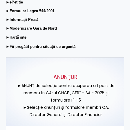
►ePetiție
►Formular Legea 544/2001
►Informații Presă
►Modernizare Gara de Nord
►Hartă site
►Fii pregătit pentru situații de urgență
ANUNŢURI
►ANUNȚ de selecție pentru ocuparea a 1 post de
membru în CA-ul CNCF „CFR” – SA - 2025 și
formulare F1-F5
►Selecție anunțuri și formulare membri CA,
Director General și Director Financiar