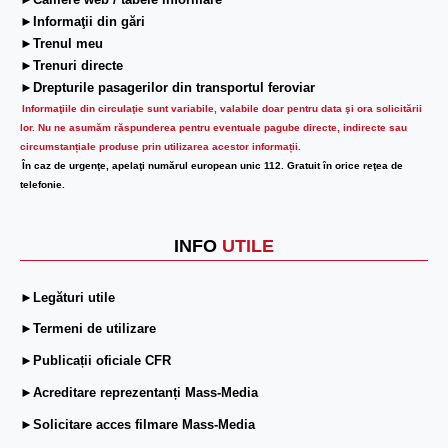
►Camere web / tabele informare
►Informaţii din gări
►Trenul meu
►Trenuri directe
►Drepturile pasagerilor din transportul feroviar
Informaţiile din circulaţie sunt variabile, valabile doar pentru data şi ora solicitării
lor.
Nu ne asumăm răspunderea pentru eventuale pagube directe, indirecte sau
circumstanțiale produse prin utilizarea acestor informații.
În caz de urgenţe, apelaţi numărul european unic 112. Gratuit în orice reţea de
telefonie.
INFO
UTILE
►Legături utile
►Termeni de utilizare
►Publicații oficiale CFR
►Acreditare reprezentanți Mass-Media
►Solicitare acces filmare Mass-Media