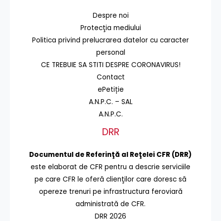
Despre noi
Protecţia mediului
Politica privind prelucrarea datelor cu caracter
personal
CE TREBUIE SA STITI DESPRE CORONAVIRUS!
Contact
ePetiție
A.N.P.C. – SAL
A.N.P.C.
DRR
Documentul de Referinţă al Reţelei CFR (DRR)
este elaborat de CFR pentru a descrie serviciile
pe care CFR le oferă clienţilor care doresc să
opereze trenuri pe infrastructura feroviară
administrată de CFR.
DRR 2026