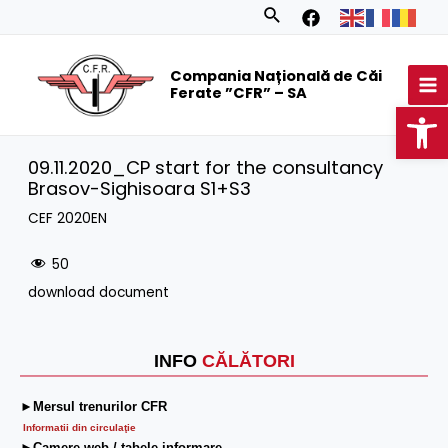
Skip
Search
to
MA
content
Compania Națională de Căi
M
Ferate ”CFR” – SA
Op
09.11.2020_CP start for the consultancy
Brasov-Sighisoara S1+S3
CEF 2020EN
50
download document
INFO
CĂLĂTORI
►Mersul trenurilor CFR
Informatii din circulaţie