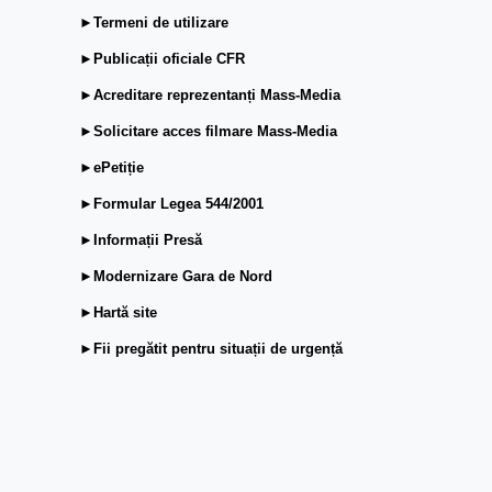
►Termeni de utilizare
►Publicații oficiale CFR
►Acreditare reprezentanți Mass-Media
►Solicitare acces filmare Mass-Media
►ePetiție
►Formular Legea 544/2001
►Informații Presă
►Modernizare Gara de Nord
►Hartă site
►Fii pregătit pentru situații de urgență