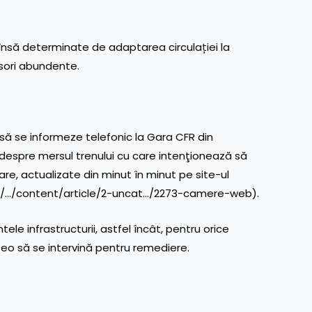
nd însă determinate de adaptarea circulației la
nsori abundente.
 să se informeze telefonic la Gara CFR din
 despre mersul trenului cu care intenţionează să
re, actualizate din minut în minut pe site-ul
ro/…/content/article/2-uncat…/2273-camere-web
).
le infrastructurii, astfel încât, pentru orice
eo să se intervină pentru remediere.