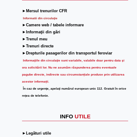
►Mersul trenurilor CFR
Informatii din circulaţie
►Camere web / tabele informare
►Informaţii din gări
►Trenul meu
►Trenuri directe
►Drepturile pasagerilor din transportul feroviar
Informaţiile din circulaţie sunt variabile, valabile doar pentru data şi
ora solicitării lor.
Nu ne asumăm răspunderea pentru eventuale
pagube directe, indirecte sau circumstanțiale produse prin utilizarea
acestor informații.
În caz de urgenţe, apelaţi numărul european unic 112. Gratuit în orice
reţea de telefonie.
INFO
UTILE
►Legături utile