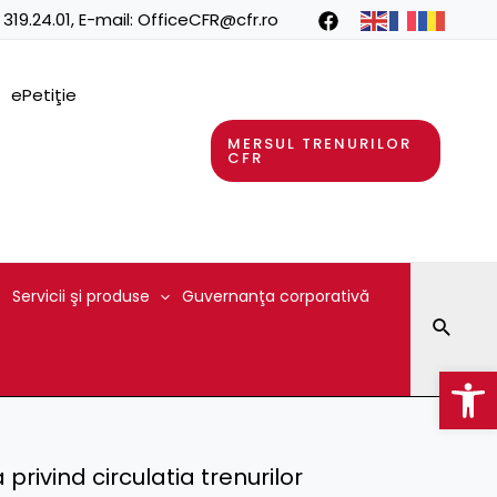
 319.24.01
, E-mail:
OfficeCFR@cfr.ro
ePetiţie
MERSUL TRENURILOR
CFR
Servicii şi produse
Guvernanţa corporativă
Searc
Op
rivind circulatia trenurilor