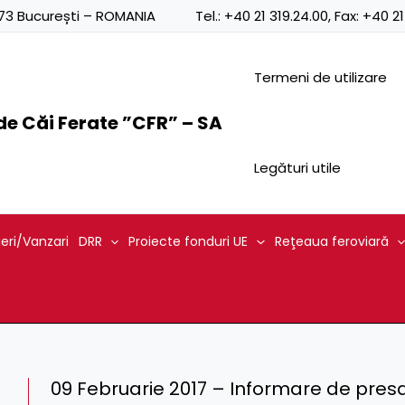
0873 București – ROMANIA
Tel.:
+40 21 319.24.00
, Fax:
+40 21
Termeni de utilizare
e Căi Ferate ”CFR” – SA
Legături utile
ieri/Vanzari
DRR
Proiecte fonduri UE
Reţeaua feroviară
09 Februarie 2017 – Informare de presa p