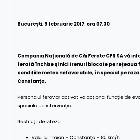
Bucure
ș
ti, 9 februarie 2017, ora 07,30
Compania Na
ț
ională de Căi Ferate CFR SA vă inf
ferată închise
ș
i nici trenuri blocate pe re
ț
eaua f
condi
ț
iile meteo nefavorabile, în special pe raza 
Constanţa.
Personalul feroviar activat va acţiona, funcţie de e
speciale de intervenţie.
Restricții de viteză:
Valul lui Traian – Constanţa – 80 km/h;