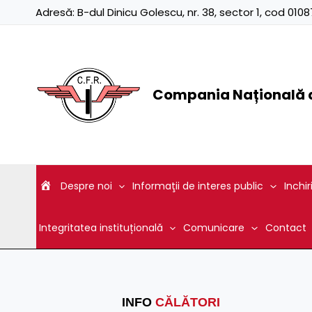
Skip
Adresă:
B-dul Dinicu Golescu, nr. 38, sector 1, cod 01
to
content
Compania Națională d
Despre noi
Informaţii de interes public
Inchir
Integritatea instituțională
Comunicare
Contact
INFO
CĂLĂTORI