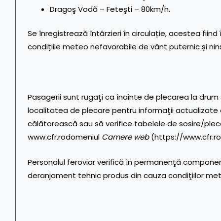
Dragoş Vodă – Feteşti – 80km/h.
Se înregistrează întârzieri în circulație, acestea fii
condițiile meteo nefavorabile de vânt puternic și ni
Pasagerii sunt rugaţi ca înainte de plecarea la drum
localitatea de plecare pentru informaţii actualizate
călătorească sau să verifice tabelele de sosire/pleca
www.cfr.ro
domeniul
Camere web
(
https://www.cfr.
Personalul feroviar verifică în permanenţă componente
deranjament tehnic produs din cauza condiţiilor met