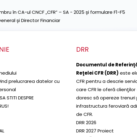
ru în CA-ul CNCF „CFR” – SA - 2025 și formulare F1-F5
neral și Director Financiar
NIE
DRR
Documentul de Referinţă
mediului
Reţelei CFR (DRR)
este el
ivind prelucrarea datelor cu
CFR pentru a descrie servic
ersonal
care CFR le oferă clienţilor
SA STITI DESPRE
doresc să opereze trenuri
RUS!
infrastructura feroviară a
de CFR.
DRR 2026
SAL
DRR 2027 Proiect