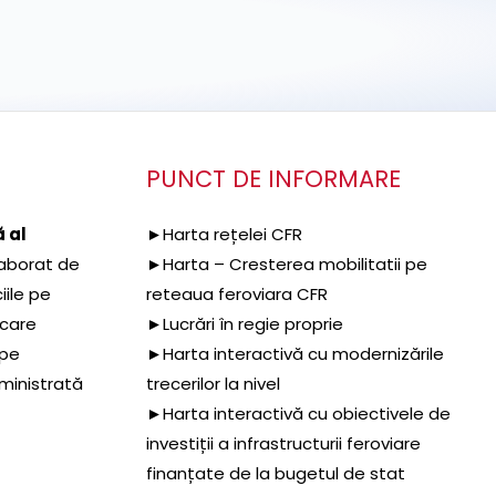
PUNCT DE INFORMARE
 al
►Harta rețelei CFR
aborat de
►Harta – Cresterea mobilitatii pe
iile pe
reteaua feroviara CFR
 care
►Lucrări în regie proprie
 pe
►Harta interactivă cu modernizările
dministrată
trecerilor la nivel
►Harta interactivă cu obiectivele de
investiții a infrastructurii feroviare
finanțate de la bugetul de stat