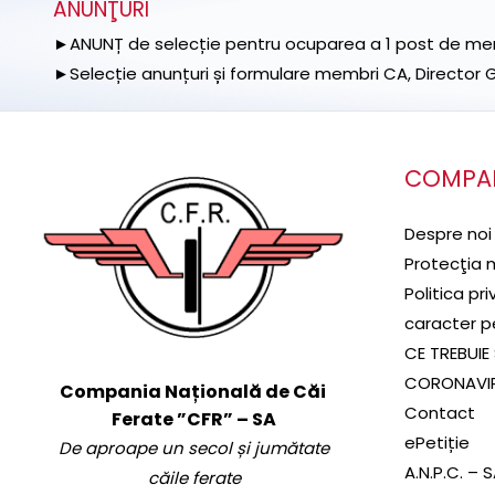
ANUNŢURI
►ANUNȚ de selecție pentru ocuparea a 1 post de memb
►Selecție anunțuri și formulare membri CA, Director Ge
COMPA
Despre noi
Protecţia 
Politica pr
caracter p
CE TREBUIE 
CORONAVI
Compania Națională de Căi
Contact
Ferate ”CFR” – SA
ePetiție
De aproape un secol și jumătate
A.N.P.C. – 
căile ferate