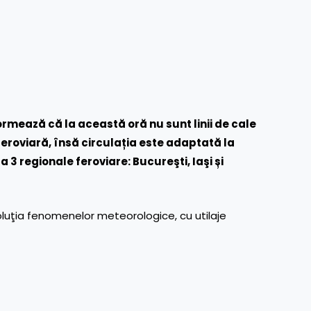
ormează că la această oră nu sunt linii de cale
eroviară, însă circula
ț
ia este adaptată la
a 3 regionale feroviare: Bucureşti, Iaşi
ș
i
voluţia fenomenelor meteorologice, cu utilaje