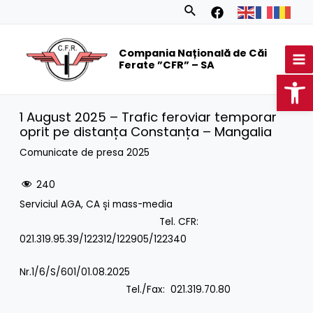
Skip
Search
to
MA
content
Compania Națională de Căi
M
Ferate ”CFR” – SA
Op
1 August 2025 – Trafic feroviar temporar
oprit pe distanța Constanța – Mangalia
Comunicate de presa 2025
240
Serviciul AGA, CA și mass-media
Tel. CFR:
021.319.95.39/122312/122905/122340
Nr.1/6/S/601/01.08.2025
Tel./Fax: 021.319.70.80