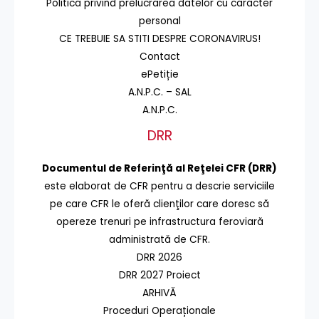
Politica privind prelucrarea datelor cu caracter
personal
CE TREBUIE SA STITI DESPRE CORONAVIRUS!
Contact
ePetiție
A.N.P.C. – SAL
A.N.P.C.
DRR
Documentul de Referinţă al Reţelei CFR (DRR)
este elaborat de CFR pentru a descrie serviciile
pe care CFR le oferă clienţilor care doresc să
opereze trenuri pe infrastructura feroviară
administrată de CFR.
DRR 2026
DRR 2027 Proiect
ARHIVĂ
Proceduri Operaționale