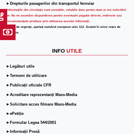
►Drepturile pasagerilor din transportul feroviar
Informaţiile din circulaţie sunt variabile, valabile doar pentru data şi ora solicitării
lor.
Nu ne asumăm răspunderea pentru eventuale pagube directe, indirecte sau
circumstanțiale produse prin utilizarea acestor informații.
În caz de urgenţe, apelaţi numărul european unic 112. Gratuit în orice reţea de
telefonie.
INFO
UTILE
►Legături utile
►Termeni de utilizare
►Publicații oficiale CFR
►Acreditare reprezentanți Mass-Media
►Solicitare acces filmare Mass-Media
►ePetiție
►Formular Legea 544/2001
►Informații Presă