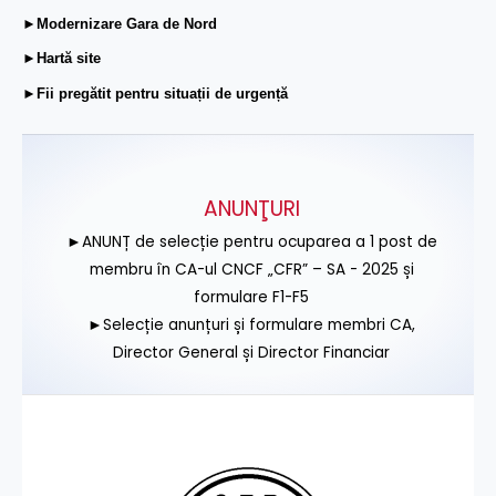
►Modernizare Gara de Nord
►Hartă site
►Fii pregătit pentru situații de urgență
ANUNŢURI
►ANUNȚ de selecție pentru ocuparea a 1 post de
membru în CA-ul CNCF „CFR” – SA - 2025 și
formulare F1-F5
►Selecție anunțuri și formulare membri CA,
Director General și Director Financiar