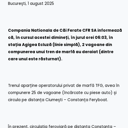
București, 1 august 2025
Compania Nationala de Căi Ferate CFR SA informează
că, în cursul acestei dimineți, în jurul orei 06:03, în
stația Agigea Ecluză (linie simplă), 2 vagoane din
compunerea unui tren de marfă au deraiat (dintre
care unul este răsturnat).
Trenul aparține operatorului privat de marfă TFG, avea în
compunere 25 de vagoane (încărcate cu piese auto) și
circula pe distanța Ciumești – Constanța Feryboat.
În prezent, circulația feroviară pe distanța Constanța –