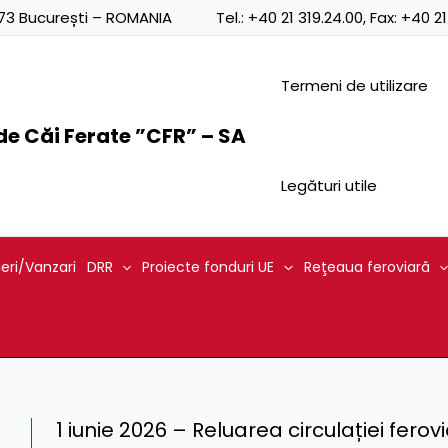
0873 București – ROMANIA
Tel.:
+40 21 319.24.00
, Fax:
+40 21
Termeni de utilizare
e Căi Ferate ”CFR” – SA
Legături utile
ieri/Vanzari
DRR
Proiecte fonduri UE
Reţeaua feroviară
1 iunie 2026 – Reluarea circulației ferov