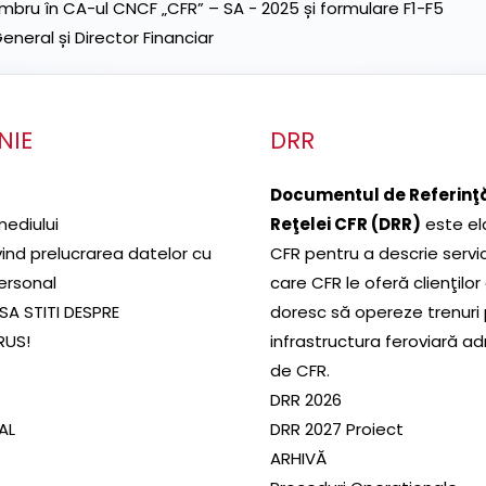
ru în CA-ul CNCF „CFR” – SA - 2025 și formulare F1-F5
neral și Director Financiar
NIE
DRR
Documentul de Referinţă
mediului
Reţelei CFR (DRR)
este el
ivind prelucrarea datelor cu
CFR pentru a descrie servic
ersonal
care CFR le oferă clienţilor
SA STITI DESPRE
doresc să opereze trenuri
RUS!
infrastructura feroviară a
de CFR.
DRR 2026
SAL
DRR 2027 Proiect
ARHIVĂ