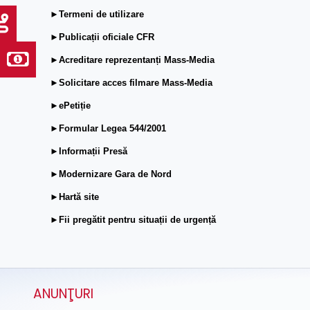
►Termeni de utilizare
►Publicații oficiale CFR
►Acreditare reprezentanți Mass-Media
►Solicitare acces filmare Mass-Media
►ePetiție
►Formular Legea 544/2001
►Informații Presă
►Modernizare Gara de Nord
►Hartă site
►Fii pregătit pentru situații de urgență
ANUNŢURI