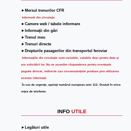
►Mersul trenurilor CFR
Informatii din circulaţie
►Camere web / tabele informare
►Informaţii din gări
►Trenul meu
►Trenuri directe
►Drepturile pasagerilor din transportul feroviar
Informaţiile din circulaţie sunt variabile, valabile doar pentru data şi
ora solicitării lor.
Nu ne asumăm răspunderea pentru eventuale
pagube directe, indirecte sau circumstanțiale produse prin utilizarea
acestor informații.
În caz de urgenţe, apelaţi numărul european unic 112. Gratuit în orice
reţea de telefonie.
INFO
UTILE
►Legături utile