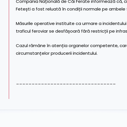
Compania Națională de Căi Ferate informează că, circ
Fetești a fost reluată în condiții normale pe ambele fi
Măsurile operative instituite ca urmare a incidentului 
traficul feroviar se desfășoară fără restricții pe infr
Cazul rămâne în atenția organelor competente, care 
circumstanțelor producerii incidentului.
________________________________