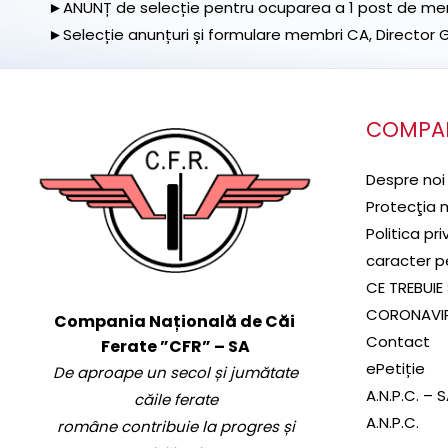
►ANUNȚ de selecție pentru ocuparea a 1 post de memb
►Selecție anunțuri și formulare membri CA, Director Ge
COMPA
Despre noi
Protecţia 
Politica pr
caracter p
CE TREBUIE 
CORONAVI
Compania Națională de Căi
Contact
Ferate ”CFR” – SA
ePetiție
De aproape un secol și jumătate
A.N.P.C. – 
căile ferate
A.N.P.C.
române contribuie la progres și