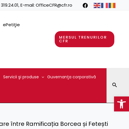
 319.24.01
, E-mail:
OfficeCFR@cfr.ro
ePetiţie
MERSUL TRENURILOR
CFR
Servicii şi produse
Guvernanţa corporativă
Searc
Op
iare între Ramificația Borcea și Fetești