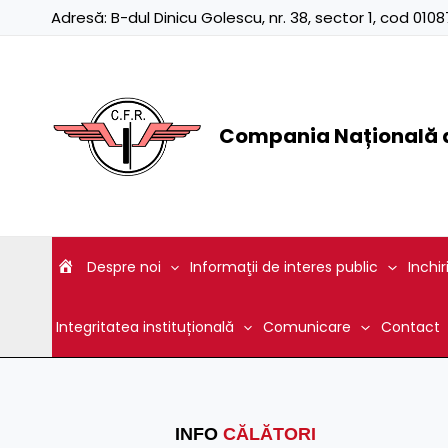
Skip
Adresă:
B-dul Dinicu Golescu, nr. 38, sector 1, cod 01
to
content
Compania Națională d
Despre noi
Informaţii de interes public
Inchir
Integritatea instituțională
Comunicare
Contact
INFO
CĂLĂTORI