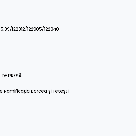
5.39/122312/122905/122340
 DE PRESĂ
re Ramificația Borcea și Fetești