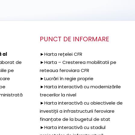
PUNCT DE INFORMARE
 al
►Harta rețelei CFR
aborat de
►Harta – Cresterea mobilitatii pe
iile pe
reteaua feroviara CFR
 care
►Lucrări în regie proprie
 pe
►Harta interactivă cu modernizările
dministrată
trecerilor la nivel
►Harta interactivă cu obiectivele de
investiții a infrastructurii feroviare
finanțate de la bugetul de stat
►Harta interactivă cu stadiul