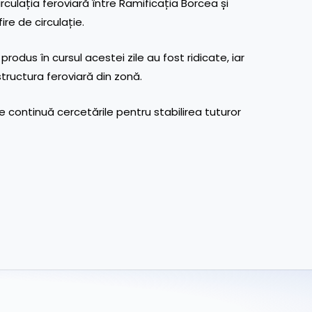
ulația feroviară între Ramificația Borcea și
re de circulație.
produs în cursul acestei zile au fost ridicate, iar
astructura feroviară din zonă.
continuă cercetările pentru stabilirea tuturor