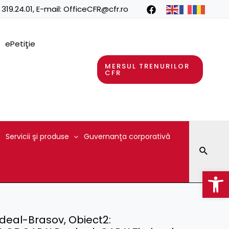
 319.24.01
, E-mail:
OfficeCFR@cfr.ro
ePetiţie
MERSUL TRENURILOR
CFR
Servicii şi produse
Guvernanţa corporativă
Searc
Op
edeal-Brasov, Obiect2: