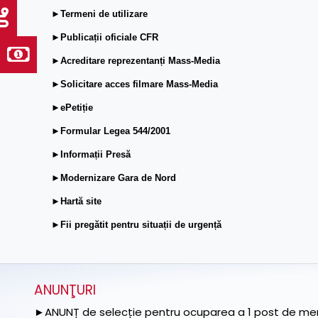
►Termeni de utilizare
►Publicații oficiale CFR
►Acreditare reprezentanți Mass-Media
►Solicitare acces filmare Mass-Media
►ePetiție
►Formular Legea 544/2001
►Informații Presă
►Modernizare Gara de Nord
►Hartă site
►Fii pregătit pentru situații de urgență
ANUNŢURI
►ANUNȚ de selecție pentru ocuparea a 1 post de memb