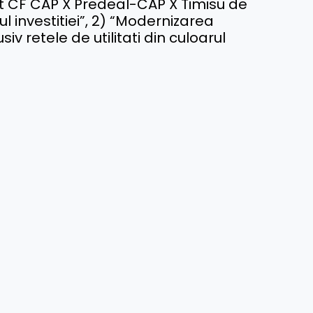
nt CF CAP X Predeal-CAP X Timisu de
rul investitiei”, 2) “Modernizarea
iv retele de utilitati din culoarul