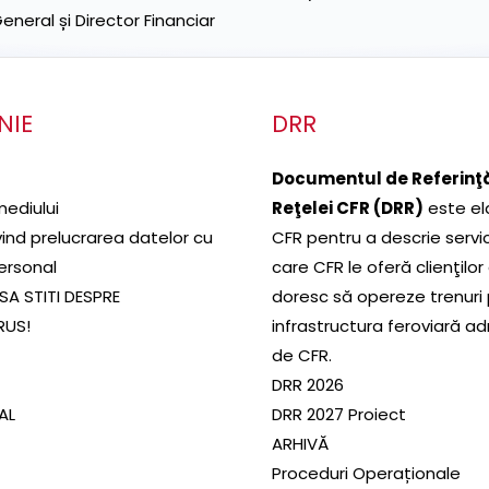
neral și Director Financiar
NIE
DRR
Documentul de Referinţă
mediului
Reţelei CFR (DRR)
este el
ivind prelucrarea datelor cu
CFR pentru a descrie servic
ersonal
care CFR le oferă clienţilor
SA STITI DESPRE
doresc să opereze trenuri
RUS!
infrastructura feroviară a
de CFR.
DRR 2026
SAL
DRR 2027 Proiect
ARHIVĂ
Proceduri Operaționale