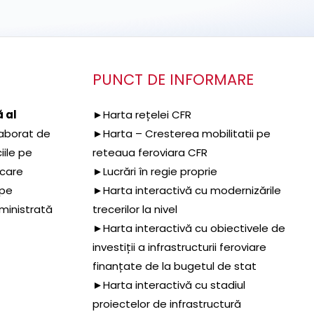
PUNCT DE INFORMARE
 al
►Harta rețelei CFR
aborat de
►Harta – Cresterea mobilitatii pe
iile pe
reteaua feroviara CFR
 care
►Lucrări în regie proprie
 pe
►Harta interactivă cu modernizările
dministrată
trecerilor la nivel
►Harta interactivă cu obiectivele de
investiții a infrastructurii feroviare
finanțate de la bugetul de stat
►Harta interactivă cu stadiul
proiectelor de infrastructură