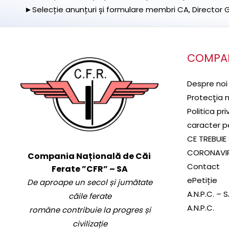
►Selecție anunțuri și formulare membri CA, Director Ge
COMPA
Despre noi
Protecţia 
Politica pr
caracter p
CE TREBUIE 
CORONAVI
Compania Națională de Căi
Contact
Ferate ”CFR” – SA
ePetiție
De aproape un secol și jumătate
A.N.P.C. – 
căile ferate
A.N.P.C.
române contribuie la progres și
civilizație