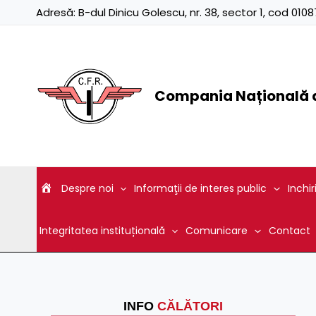
Skip
Adresă:
B-dul Dinicu Golescu, nr. 38, sector 1, cod 01
to
content
Compania Națională d
Despre noi
Informaţii de interes public
Inchir
Integritatea instituțională
Comunicare
Contact
INFO
CĂLĂTORI