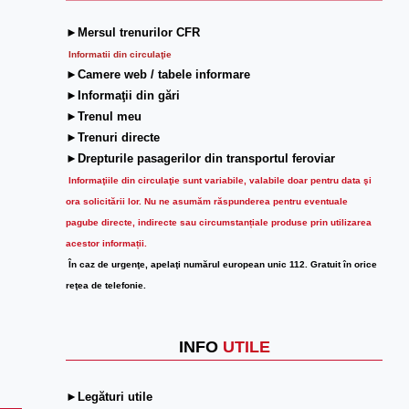
►Mersul trenurilor CFR
Informatii din circulaţie
►Camere web / tabele informare
►Informaţii din gări
►Trenul meu
►Trenuri directe
►Drepturile pasagerilor din transportul feroviar
Informaţiile din circulaţie sunt variabile, valabile doar pentru data şi
ora solicitării lor.
Nu ne asumăm răspunderea pentru eventuale
pagube directe, indirecte sau circumstanțiale produse prin utilizarea
acestor informații.
În caz de urgenţe, apelaţi numărul european unic 112. Gratuit în orice
reţea de telefonie.
INFO
UTILE
►Legături utile