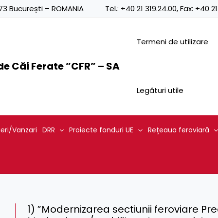
0873 București – ROMANIA
Tel.:
+40 21 319.24.00
, Fax:
+40 21
Termeni de utilizare
e Căi Ferate ”CFR” – SA
Legături utile
ieri/Vanzari
DRR
Proiecte fonduri UE
Reţeaua feroviară
1) ”Modernizarea sectiunii feroviare Pr