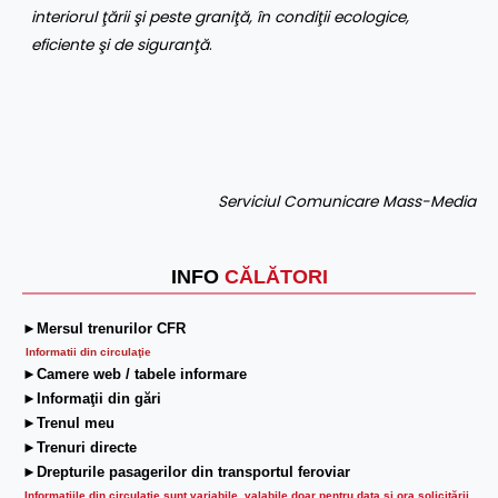
interiorul ţării şi peste graniţă, în condiţii ecologice,
eficiente şi de siguranţă
.
Serviciul Comunicare Mass-Media
INFO
CĂLĂTORI
►Mersul trenurilor CFR
Informatii din circulaţie
►Camere web / tabele informare
►Informaţii din gări
►Trenul meu
►Trenuri directe
►Drepturile pasagerilor din transportul feroviar
Informaţiile din circulaţie sunt variabile, valabile doar pentru data şi ora solicitării