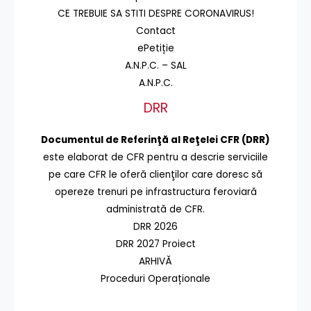
CE TREBUIE SA STITI DESPRE CORONAVIRUS!
Contact
ePetiție
A.N.P.C. – SAL
A.N.P.C.
DRR
Documentul de Referinţă al Reţelei CFR (DRR)
este elaborat de CFR pentru a descrie serviciile
pe care CFR le oferă clienţilor care doresc să
opereze trenuri pe infrastructura feroviară
administrată de CFR.
DRR 2026
DRR 2027 Proiect
ARHIVĂ
Proceduri Operaționale