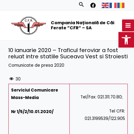
Skip
Search
to
MA
content
Compania Națională de Căi
M
Ferate ”CFR” – SA
Op
10 ianuarie 2020 – Traficul feroviar a fost
reluat intre statiile Suceava Vest si Stroiesti
Comunicate de presa 2020
30
Serviciul Comunicare
Tel/Fax: 021.311.70.80;
Mass-Media
Tel CFR:
Nr 1/5/2/10.01.2020/
021.3199539/122.905