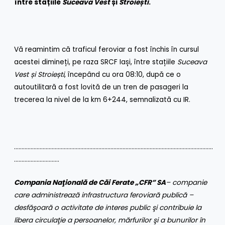
între stațiile
Suceava Vest
și
Stroiești
.
Vă reamintim că traficul feroviar a fost închis în cursul
acestei dimineți, pe raza SRCF Iași, între stațiile
Suceava
Vest și Stroiești
, începând cu ora 08:10, după ce o
autoutilitară a fost lovită de un tren de pasageri la
trecerea la nivel de la km 6+244, semnalizată cu IR.
……………………………………………………………………………………………………………………
…………………………
Compania Naţională de Căi Ferate „CFR” SA
– companie
care administrează infrastructura feroviară publică –
desfăşoară o activitate de interes public şi contribuie la
libera circulaţie a persoanelor, mărfurilor şi a bunurilor în