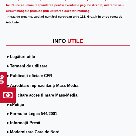
lor.
Nu ne asumăm răspunderea pentru eventuale pagube directe, indirecte sau
circumstanțiale produse prin utilizarea acestor informații.
În caz de urgenţe, apelaţi numărul european unic 112. Gratuit în orice reţea de
telefonie.
INFO
UTILE
►Legături utile
►Termeni de utilizare
►Publicații oficiale CFR
►Acreditare reprezentanți Mass-Media
►Solicitare acces filmare Mass-Media
►ePetiție
►Formular Legea 544/2001
►Informații Presă
►Modernizare Gara de Nord