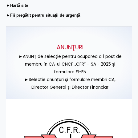
►Hartă site
►Fii pregătit pentru situații de urgență
ANUNŢURI
►ANUNȚ de selecție pentru ocuparea a 1 post de
membru în CA-ul CNCF „CFR” – SA - 2025 și
formulare F1-F5
►Selecție anunțuri și formulare membri CA,
Director General și Director Financiar