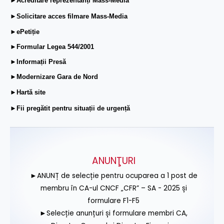
►Acreditare reprezentanți Mass-Media
►Solicitare acces filmare Mass-Media
►ePetiție
►Formular Legea 544/2001
►Informații Presă
►Modernizare Gara de Nord
►Hartă site
►Fii pregătit pentru situații de urgență
ANUNŢURI
►ANUNȚ de selecție pentru ocuparea a 1 post de
membru în CA-ul CNCF „CFR” – SA - 2025 și
formulare F1-F5
►Selecție anunțuri și formulare membri CA,