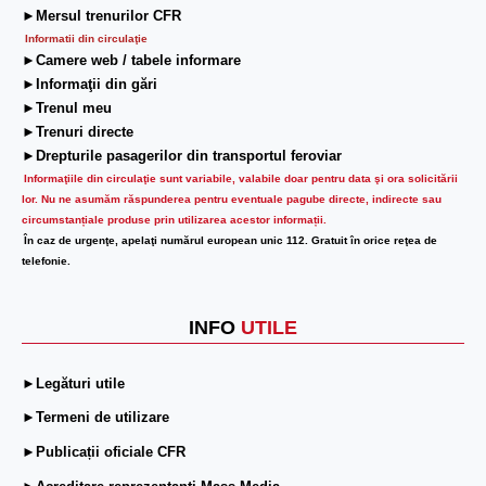
►Mersul trenurilor CFR
Informatii din circulaţie
►Camere web / tabele informare
►Informaţii din gări
►Trenul meu
►Trenuri directe
►Drepturile pasagerilor din transportul feroviar
Informaţiile din circulaţie sunt variabile, valabile doar pentru data şi ora solicitării
lor.
Nu ne asumăm răspunderea pentru eventuale pagube directe, indirecte sau
circumstanțiale produse prin utilizarea acestor informații.
În caz de urgenţe, apelaţi numărul european unic 112. Gratuit în orice reţea de
telefonie.
INFO
UTILE
►Legături utile
►Termeni de utilizare
►Publicații oficiale CFR