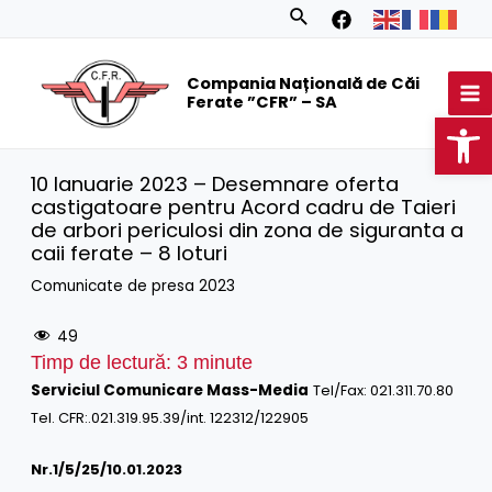
Skip
Search
to
MA
content
Compania Națională de Căi
M
Ferate ”CFR” – SA
Op
10 Ianuarie 2023 – Desemnare oferta
castigatoare pentru Acord cadru de Taieri
de arbori periculosi din zona de siguranta a
caii ferate – 8 loturi
Comunicate de presa 2023
49
Timp de lectură:
3
minute
Serviciul Comunicare Mass-Media
Tel/Fax: 021.311.70.80
Tel. CFR:.021.319.95.39/int. 122312/122905
Nr.1/
5
/25/10.01.2023