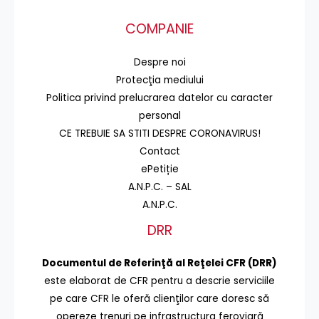
COMPANIE
Despre noi
Protecţia mediului
Politica privind prelucrarea datelor cu caracter
personal
CE TREBUIE SA STITI DESPRE CORONAVIRUS!
Contact
ePetiție
A.N.P.C. – SAL
A.N.P.C.
DRR
Documentul de Referinţă al Reţelei CFR (DRR)
este elaborat de CFR pentru a descrie serviciile
pe care CFR le oferă clienţilor care doresc să
opereze trenuri pe infrastructura feroviară