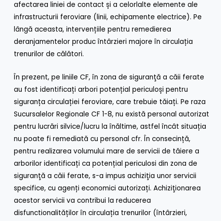
afectarea liniei de contact și a celorlalte elemente ale
infrastructurii feroviare (linii, echipamente electrice). Pe
lângă aceasta, intervențiile pentru remedierea
deranjamentelor produc întârzieri majore în circulația
trenurilor de c
ă
l
ă
tori.
În prezent, pe liniile CF, în zona de siguranţă a căii ferate
au fost identificați arbori potențial periculoși pentru
siguranța circulației feroviare, care trebuie tăiați. Pe raza
Sucursalelor Regionale CF 1-8, nu există personal autorizat
pentru lucrări silvice/lucru la înăltime, astfel încât situația
nu poate fi remediată cu personal cfr. În consecință,
pentru realizarea volumului mare de servicii de tăiere a
arborilor identificați ca potențial periculosi din zona de
siguranţă a căii ferate, s-a impus achiziţia unor servicii
specifice, cu agenți economici autorizați. A
chiziţionarea
acestor servicii va contribui la reducerea
disfunctionalităților în circulația trenurilor (întârzieri,