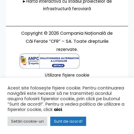
►Harta interactivă cu stadiul proiectelor de
infrastructură feroviară
Copyright © 2026 Compania Națională de
Căi Ferate ”CFR” – SA. Toate drepturile
rezervate.
Utilizare fișiere cookie
Termeni de utilizare
Acest site folosește fișiere cookie. Pentru continuarea
Contact
navigării este necesar să ne transmiteți acordul
asupra folosirii fișierelor cookie, prin click pe butonul
“Sunt de acord!”. Pentru a vedea politica de utilizare a
fișierelor cookie, click
aici
.
Ultima modificare a paginii 30/06/2023
Setări cookie-uri
Sunt de acord!