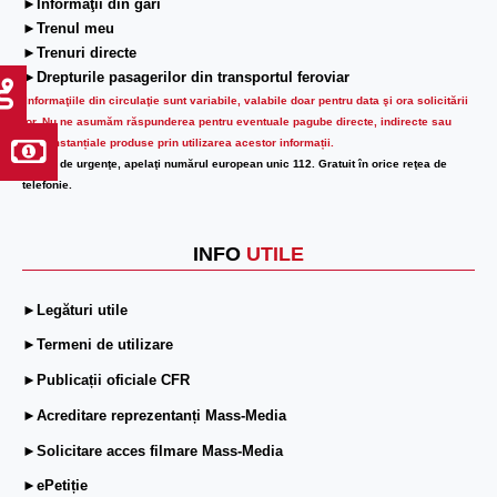
►Informaţii din gări
►Trenul meu
►Trenuri directe
►Drepturile pasagerilor din transportul feroviar
Informaţiile din circulaţie sunt variabile, valabile doar pentru data şi ora solicitării
lor.
Nu ne asumăm răspunderea pentru eventuale pagube directe, indirecte sau
circumstanțiale produse prin utilizarea acestor informații.
În caz de urgenţe, apelaţi numărul european unic 112. Gratuit în orice reţea de
telefonie.
INFO
UTILE
►Legături utile
►Termeni de utilizare
►Publicații oficiale CFR
►Acreditare reprezentanți Mass-Media
►Solicitare acces filmare Mass-Media
►ePetiție