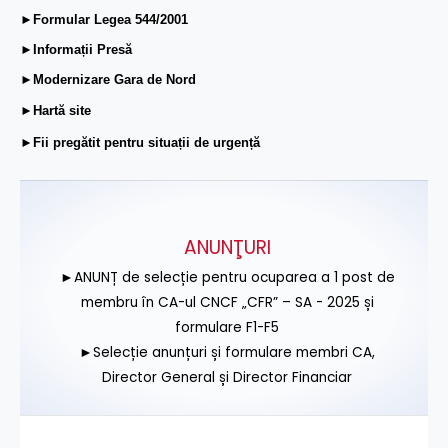
►Formular Legea 544/2001
►Informații Presă
►Modernizare Gara de Nord
►Hartă site
►Fii pregătit pentru situații de urgență
ANUNŢURI
►ANUNȚ de selecție pentru ocuparea a 1 post de
membru în CA-ul CNCF „CFR” – SA - 2025 și
formulare F1-F5
►Selecție anunțuri și formulare membri CA,
Director General și Director Financiar