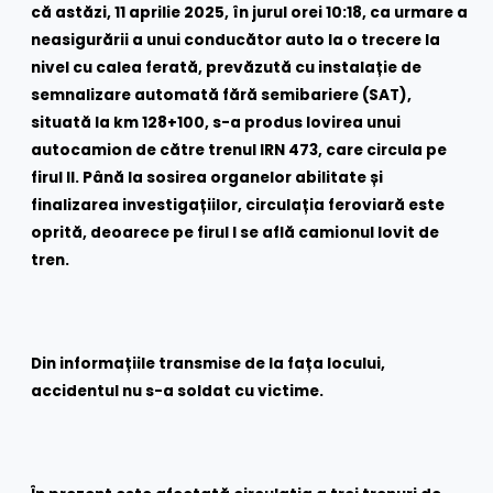
că astăzi, 11 aprilie 2025, în jurul orei 10:18, ca urmare a
neasigurării a unui conducător auto la o trecere la
nivel cu calea ferată, prevăzută cu instalație de
semnalizare automată fără semibariere (SAT),
situată la km 128+100, s-a produs lovirea unui
autocamion de către trenul IRN 473, care circula pe
firul II. Până la sosirea organelor abilitate și
finalizarea investigațiilor, circulația feroviară este
oprită, deoarece pe firul I se află camionul lovit de
tren.
Din informațiile transmise de la fața locului,
accidentul nu s-a soldat cu victime.