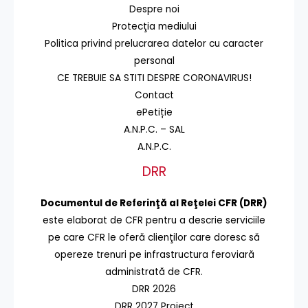
Despre noi
Protecţia mediului
Politica privind prelucrarea datelor cu caracter
personal
CE TREBUIE SA STITI DESPRE CORONAVIRUS!
Contact
ePetiție
A.N.P.C. – SAL
A.N.P.C.
DRR
Documentul de Referinţă al Reţelei CFR (DRR)
este elaborat de CFR pentru a descrie serviciile
pe care CFR le oferă clienţilor care doresc să
opereze trenuri pe infrastructura feroviară
administrată de CFR.
DRR 2026
DRR 2027 Proiect