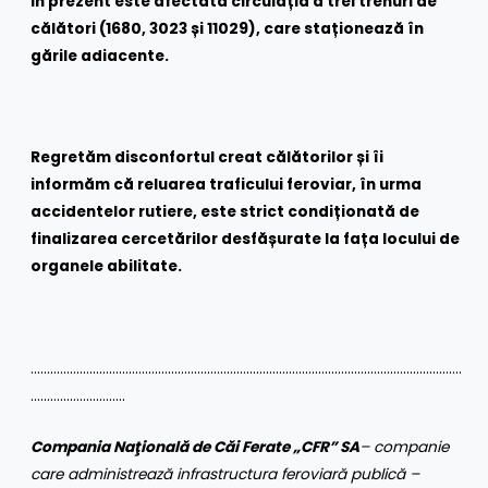
În prezent este afectată circulația a trei trenuri de
călători (1680, 3023 și 11029), care staționează în
gările adiacente.
Regretăm disconfortul creat călătorilor și îi
informăm că reluarea traficului feroviar, în urma
accidentelor rutiere, este strict condiționată de
finalizarea cercetărilor desfășurate la fața locului de
organele abilitate.
……………………………………………………………………………………………………………………
………………………..
Compania Naţională de Căi Ferate „CFR” SA
– companie
care administrează infrastructura feroviară publică –