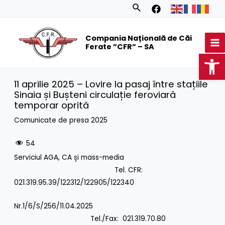
Skip
Search
to
MA
content
Compania Națională de Căi
M
Ferate ”CFR” – SA
Op
11 aprilie 2025 – Lovire la pasaj între stațiile
Sinaia și Bușteni circulație feroviară
temporar oprită
Comunicate de presa 2025
54
Serviciul AGA, CA și mass-media
Tel. CFR:
021.319.95.39/122312/122905/122340
Nr.1/6/S/256/11.04.2025
Tel./Fax: 021.319.70.80