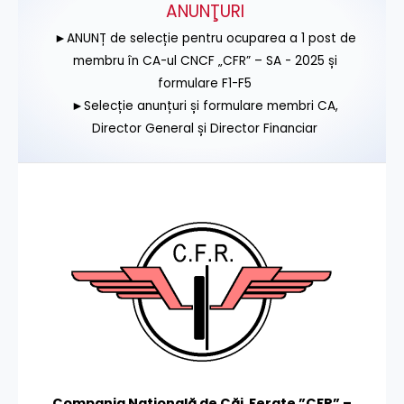
ANUNŢURI
►ANUNȚ de selecție pentru ocuparea a 1 post de
membru în CA-ul CNCF „CFR” – SA - 2025 și
formulare F1-F5
►Selecție anunțuri și formulare membri CA,
Director General și Director Financiar
Compania Națională de Căi Ferate ”CFR” –