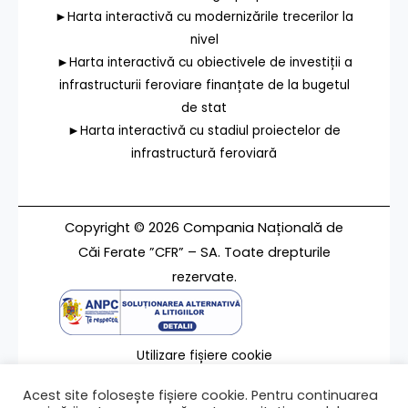
►Harta interactivă cu modernizările trecerilor la
nivel
►Harta interactivă cu obiectivele de investiții a
infrastructurii feroviare finanțate de la bugetul
de stat
►Harta interactivă cu stadiul proiectelor de
infrastructură feroviară
Copyright © 2026 Compania Națională de
Căi Ferate ”CFR” – SA. Toate drepturile
rezervate.
Utilizare fișiere cookie
Termeni de utilizare
Acest site folosește fișiere cookie. Pentru continuarea
Contact