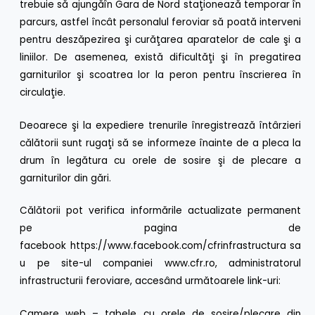
trebuie să ajungăîn Gara de Nord staţionează temporar în
parcurs, astfel încât personalul feroviar să poată interveni
pentru deszăpezirea şi curăţarea aparatelor de cale şi a
liniilor. De asemenea, există dificultăţi şi în pregatirea
garniturilor şi scoatrea lor la peron pentru înscrierea în
circulaţie.
Deoarece şi la expediere trenurile înregistrează întârzieri
călătorii sunt rugaţi să se informeze înainte de a pleca la
drum în legătura cu orele de sosire şi de plecare a
garniturilor din gări.
Călătorii pot verifica informările actualizate permanent
pe pagina de
facebook
https://www.facebook.com/cfrinfrastructura
sa
u pe site-ul companiei
www.cfr.ro
, administratorul
infrastructurii feroviare, accesând următoarele link-uri:
Camere web – tabele cu orele de sosire/plecare din