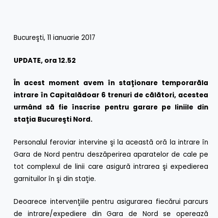
Bucureşti, 11 ianuarie 2017
UPDATE, ora 12.52
În acest moment avem în sta
ţ
ionare temporar
ă
la
intrare în Capital
ă
doar 6 trenuri de c
ă
l
ă
tori, acestea
urmând s
ă
fie înscrise pentru garare pe liniile din
sta
ţ
ia Bucure
ş
ti Nord.
Personalul feroviar intervine şi la această oră la intrare în
Gara de Nord pentru deszăperirea aparatelor de cale pe
tot complexul de linii care asigură intrarea şi expedierea
garnituilor în şi din staţie.
Deoarece intervenţiile pentru asigurarea fiecărui parcurs
de intrare/expediere din Gara de Nord se operează