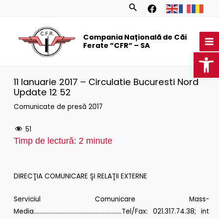
Skip
Search
to
MA
content
Compania Națională de Căi
M
Ferate ”CFR” – SA
Op
11 Ianuarie 2017 – Circulatie Bucuresti Nord
Update 12 52
Comunicate de presă 2017
51
Timp de lectură:
2
minute
DIRECŢIA COMUNICARE ŞI RELAŢII EXTERNE
Serviciul Comunicare Mass-
Media……………………………………………………Tel/Fax: 021.317.74.38; int