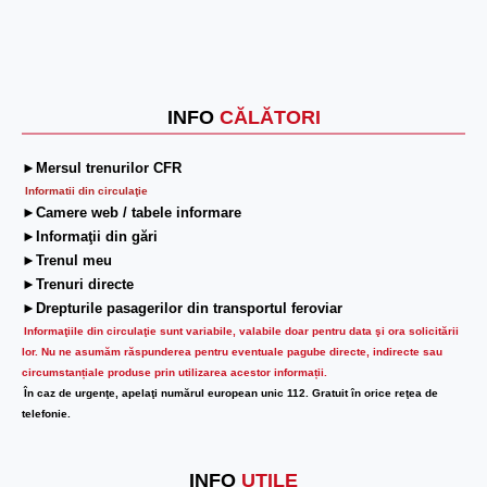
INFO
CĂLĂTORI
►Mersul trenurilor CFR
Informatii din circulaţie
►Camere web / tabele informare
►Informaţii din gări
►Trenul meu
►Trenuri directe
►Drepturile pasagerilor din transportul feroviar
Informaţiile din circulaţie sunt variabile, valabile doar pentru data şi ora solicitării
lor.
Nu ne asumăm răspunderea pentru eventuale pagube directe, indirecte sau
circumstanțiale produse prin utilizarea acestor informații.
În caz de urgenţe, apelaţi numărul european unic 112. Gratuit în orice reţea de
telefonie.
INFO
UTILE