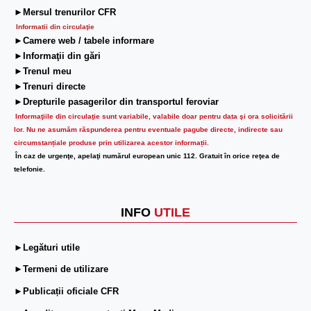
►Mersul trenurilor CFR
Informatii din circulaţie
►Camere web / tabele informare
►Informaţii din gări
►Trenul meu
►Trenuri directe
►Drepturile pasagerilor din transportul feroviar
Informaţiile din circulaţie sunt variabile, valabile doar pentru data şi ora solicitării
lor.
Nu ne asumăm răspunderea pentru eventuale pagube directe, indirecte sau
circumstanțiale produse prin utilizarea acestor informații.
În caz de urgenţe, apelaţi numărul european unic 112. Gratuit în orice reţea de
telefonie.
INFO
UTILE
►Legături utile
►Termeni de utilizare
►Publicații oficiale CFR