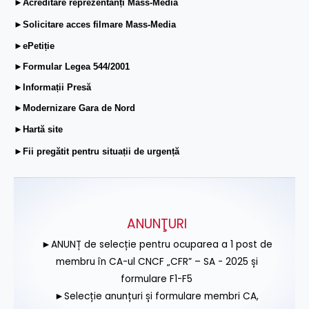
►Acreditare reprezentanți Mass-Media
►Solicitare acces filmare Mass-Media
►ePetiție
►Formular Legea 544/2001
►Informații Presă
►Modernizare Gara de Nord
►Hartă site
►Fii pregătit pentru situații de urgență
ANUNŢURI
►ANUNȚ de selecție pentru ocuparea a 1 post de
membru în CA-ul CNCF „CFR” – SA - 2025 și
formulare F1-F5
►Selecție anunțuri și formulare membri CA,