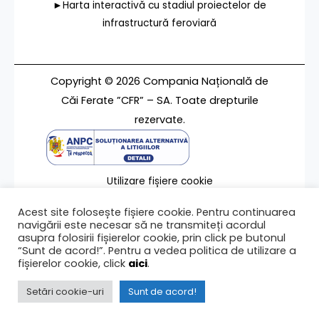
►Harta interactivă cu stadiul proiectelor de
infrastructură feroviară
Copyright © 2026 Compania Națională de
Căi Ferate ”CFR” – SA. Toate drepturile
rezervate.
Utilizare fișiere cookie
Termeni de utilizare
Acest site folosește fișiere cookie. Pentru continuarea
Contact
navigării este necesar să ne transmiteți acordul
asupra folosirii fișierelor cookie, prin click pe butonul
“Sunt de acord!”. Pentru a vedea politica de utilizare a
fișierelor cookie, click
aici
.
Ultima modificare a paginii 11/01/2021
Setări cookie-uri
Sunt de acord!