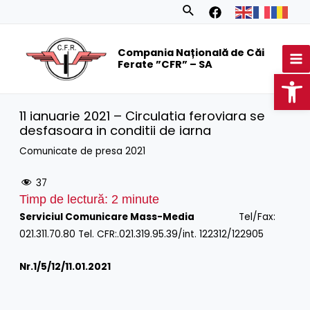
Skip
Search
to
MA
content
Compania Națională de Căi
M
Ferate ”CFR” – SA
Op
11 ianuarie 2021 – Circulatia feroviara se
desfasoara in conditii de iarna
Comunicate de presa 2021
37
Timp de lectură:
2
minute
Serviciul Comunicare Mass-Media
Tel/Fax:
021.311.70.80 Tel. CFR:.021.319.95.39/int. 122312/122905
Nr.1/
5/12/11.01.2021