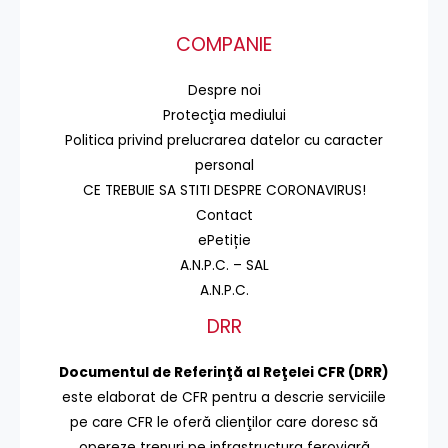
COMPANIE
Despre noi
Protecţia mediului
Politica privind prelucrarea datelor cu caracter
personal
CE TREBUIE SA STITI DESPRE CORONAVIRUS!
Contact
ePetiție
A.N.P.C. – SAL
A.N.P.C.
DRR
Documentul de Referinţă al Reţelei CFR (DRR)
este elaborat de CFR pentru a descrie serviciile
pe care CFR le oferă clienţilor care doresc să
opereze trenuri pe infrastructura feroviară