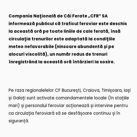
Compania Naţională de Căi Ferate „CFR” SA
informează publicul că traficul feroviar este deschis
la această oră pe toate liniile de cale ferată, însă
circulaţia trenurilor este adaptată la condiţiile
meteo nefavorabile (ninsoare abundentă și pe
alocuri viscolită), un număr redus de trenuri
înregistrând la această oră întârzieri la sosire.
Pe raza regionalelelor CF București, Craiova, Timișoara, Iași
și Galați sunt activate comandamentele locale (în stațiile
mari) și personalul feroviar acționează și intervine pentru
ca circulația feroviară să se desfășoare continuu și în
siguranță.