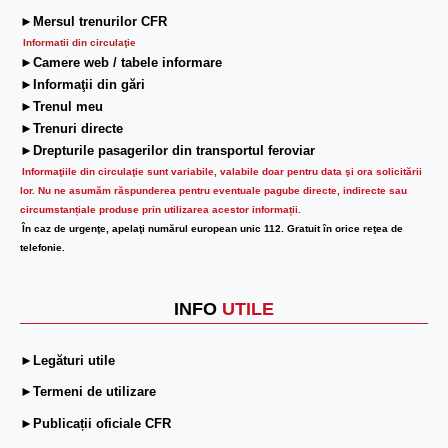
►Mersul trenurilor CFR
Informatii din circulaţie
►Camere web / tabele informare
►Informaţii din gări
►Trenul meu
►Trenuri directe
►Drepturile pasagerilor din transportul feroviar
Informaţiile din circulaţie sunt variabile, valabile doar pentru data şi ora solicitării
lor.
Nu ne asumăm răspunderea pentru eventuale pagube directe, indirecte sau
circumstanțiale produse prin utilizarea acestor informații.
În caz de urgenţe, apelaţi numărul european unic 112. Gratuit în orice reţea de
telefonie.
INFO
UTILE
►Legături utile
►Termeni de utilizare
►Publicații oficiale CFR