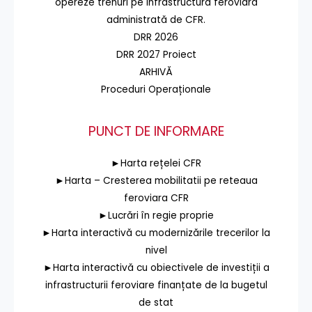
opereze trenuri pe infrastructura feroviară
administrată de CFR.
DRR 2026
DRR 2027 Proiect
ARHIVĂ
Proceduri Operaționale
PUNCT DE INFORMARE
►Harta rețelei CFR
►Harta – Cresterea mobilitatii pe reteaua
feroviara CFR
►Lucrări în regie proprie
►Harta interactivă cu modernizările trecerilor la
nivel
►Harta interactivă cu obiectivele de investiții a
infrastructurii feroviare finanțate de la bugetul
de stat