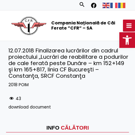
Skip
Search
to
MA
content
Compania Națională de Căi
M
Ferate ”CFR” – SA
Op
12.07.2018 Finalizarea lucrărilor din cadrul
proiectului „Lucrări de reabilitare a podurilor
de cale ferată peste Dunăre – km 152+149
şi km 165+817, linia CF Bucureşti –
Constanţa, SRCF Constanţa
2018 POIM
43
download document
INFO
CĂLĂTORI