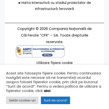
►Harta interactivă cu stadiul proiectelor de
infrastructură feroviară
Copyright © 2026 Compania Națională de
Căi Ferate ”CFR” – SA. Toate drepturile
rezervate.
Utilizare fișiere cookie
Termeni de utilizare
Acest site folosește fișiere cookie. Pentru continuarea
Contact
navigării este necesar să ne transmiteți acordul
asupra folosirii fișierelor cookie, prin click pe butonul
“Sunt de acord!”. Pentru a vedea politica de utilizare a
fișierelor cookie, click
aici
.
Ultima modificare a paginii 07/08/2023
Setări cookie-uri
Sunt de acord!