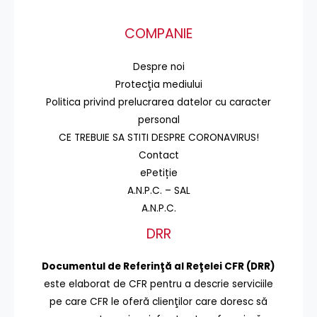
COMPANIE
Despre noi
Protecţia mediului
Politica privind prelucrarea datelor cu caracter
personal
CE TREBUIE SA STITI DESPRE CORONAVIRUS!
Contact
ePetiție
A.N.P.C. – SAL
A.N.P.C.
DRR
Documentul de Referinţă al Reţelei CFR (DRR)
este elaborat de CFR pentru a descrie serviciile
pe care CFR le oferă clienţilor care doresc să