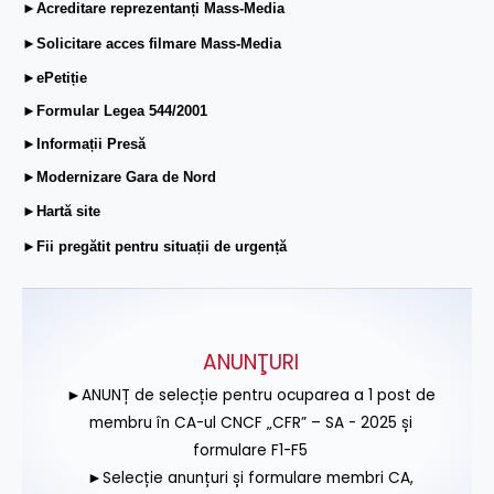
►Acreditare reprezentanți Mass-Media
►Solicitare acces filmare Mass-Media
►ePetiție
►Formular Legea 544/2001
►Informații Presă
►Modernizare Gara de Nord
►Hartă site
►Fii pregătit pentru situații de urgență
ANUNŢURI
►ANUNȚ de selecție pentru ocuparea a 1 post de
membru în CA-ul CNCF „CFR” – SA - 2025 și
formulare F1-F5
►Selecție anunțuri și formulare membri CA,