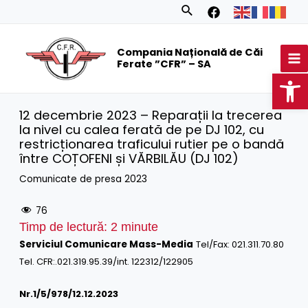
Skip
Search
to
MA
content
Compania Națională de Căi
M
Ferate ”CFR” – SA
Op
12 decembrie 2023 – Reparații la trecerea
la nivel cu calea ferată de pe DJ 102, cu
restricționarea traficului rutier pe o bandă
între COȚOFENI și VĂRBILĂU (DJ 102)
Comunicate de presa 2023
76
Timp de lectură:
2
minute
Serviciul Comunicare Mass-Media
Tel/Fax: 021.311.70.80
Tel. CFR:.021.319.95.39/int. 122312/122905
Nr.1/
5
/978/12.12.2023