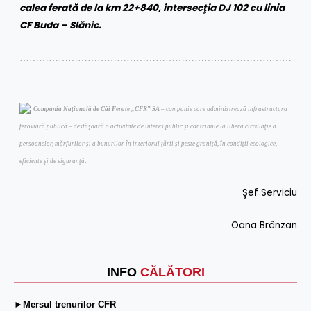
calea ferată de la km 22+840, intersecţia DJ 102 cu linia
CF Buda – Slănic.
…………………………………………………………………………
……………………………………………………………………
Compania Naţională de Căi Ferate „CFR” SA
– companie care administrează infrastructura
feroviară publică – desfăşoară o activitate de interes public şi contribuie la libera circulaţie a
persoanelor, mărfurilor şi a bunurilor în interiorul ţării şi peste graniţă, în condiţii ecologice,
.
eficiente şi de siguranţă
Șef Serviciu
Oana Brânzan
INFO
CĂLĂTORI
►Mersul trenurilor CFR