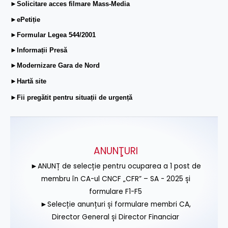
►Solicitare acces filmare Mass-Media
►ePetiție
►Formular Legea 544/2001
►Informații Presă
►Modernizare Gara de Nord
►Hartă site
►Fii pregătit pentru situații de urgență
ANUNŢURI
►ANUNȚ de selecție pentru ocuparea a 1 post de
membru în CA-ul CNCF „CFR” – SA - 2025 și
formulare F1-F5
►Selecție anunțuri și formulare membri CA,
Director General și Director Financiar