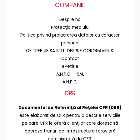
COMPANIE
Despre noi
Protecţia mediului
Politica privind prelucrarea datelor cu caracter
personal
CE TREBUIE SA STITI DESPRE CORONAVIRUS!
Contact
ePetiție
A.N.P.C. – SAL
A.N.P.C.
DRR
Documentul de Referinţă al Reţelei CFR (DRR)
este elaborat de CFR pentru a descrie serviciile
pe care CFR le oferă clienţilor care doresc să
opereze trenuri pe infrastructura feroviară
administrată de CFR.