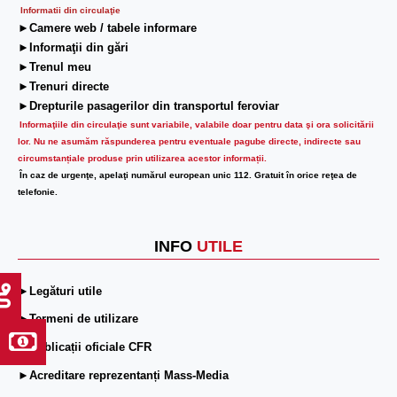
Informatii din circulaţie
►Camere web / tabele informare
►Informaţii din gări
►Trenul meu
►Trenuri directe
►Drepturile pasagerilor din transportul feroviar
Informaţiile din circulaţie sunt variabile, valabile doar pentru data şi ora solicitării
lor.
Nu ne asumăm răspunderea pentru eventuale pagube directe, indirecte sau
circumstanțiale produse prin utilizarea acestor informații.
În caz de urgenţe, apelaţi numărul european unic 112. Gratuit în orice reţea de
telefonie.
INFO
UTILE
►Legături utile
►Termeni de utilizare
►Publicații oficiale CFR
►Acreditare reprezentanți Mass-Media