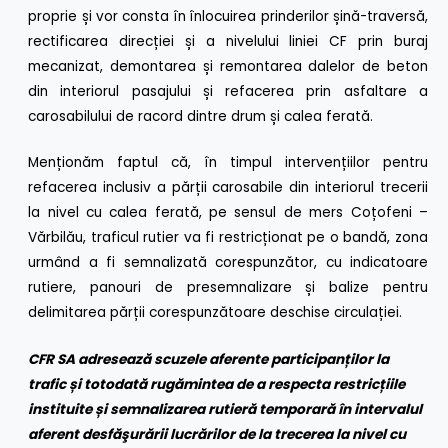
proprie și vor consta în înlocuirea prinderilor șină-traversă,
rectificarea direcției și a nivelului liniei CF prin buraj
mecanizat, demontarea și remontarea dalelor de beton
din interiorul pasajului și refacerea prin asfaltare a
carosabilului de racord dintre drum și calea ferată.
Menționăm faptul că, în timpul intervențiilor pentru
refacerea inclusiv a părții carosabile din interiorul trecerii
la nivel cu calea ferată, pe sensul de mers Coțofeni –
Vărbilău, traficul rutier va fi restricționat pe o bandă, zona
urmând a fi semnalizată corespunzător, cu indicatoare
rutiere, panouri de presemnalizare și balize pentru
delimitarea părții corespunzătoare deschise circulației.
CFR SA adresează scuzele aferente participanților la
trafic și totodată rugămintea de a
respecta
restricțiile
instituite și semnalizarea rutieră temporară în intervalul
aferent desfăşurării lucrărilor de la trecerea la nivel cu